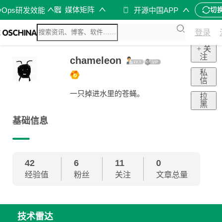
媒体矩阵
vOps研发效能
开源中国APP
切
登录
+ 关
注
chameleon
私
信
一只掉进水里的苍蝇。
拉
黑
基础信息
42
6
11
0
经验值
粉丝
关注
文章总量
技术雷达