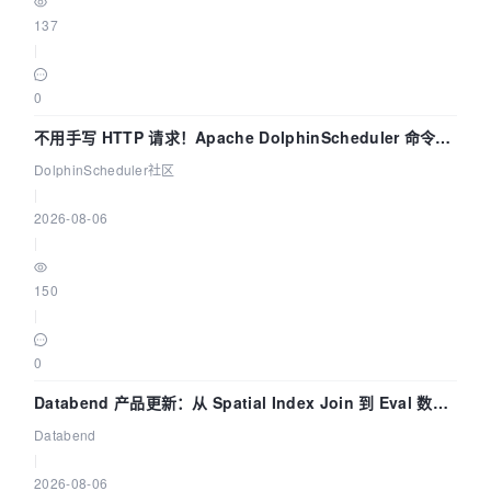
137
|
0
不用手写 HTTP 请求！Apache DolphinScheduler 命令行
dsctl 两分钟上手
DolphinScheduler社区
|
2026-08-06
|
150
|
0
Databend 产品更新：从 Spatial Index Join 到 Eval 数据
管道
Databend
|
2026-08-06