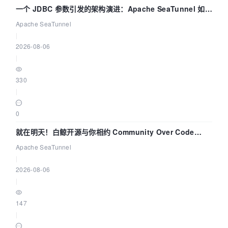
一个 JDBC 参数引发的架构演进：Apache SeaTunnel 如何
解决数据同步中的“定时 Flush”难题
Apache SeaTunnel
|
2026-08-06
|
330
|
0
就在明天！白鲸开源与你相约 Community Over Code
Asia 2026 主题演讲！
Apache SeaTunnel
|
2026-08-06
|
147
|