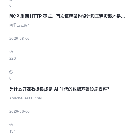
0
MCP 重回 HTTP 范式，再次证明架构设计和工程实践才是稀
缺资源
阿里云云原生
|
2026-08-06
|
223
|
0
为什么开源数据集成是 AI 时代的数据基础设施底座？
Apache SeaTunnel
|
2026-08-06
|
134