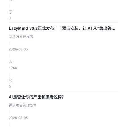
|
0
LazyMind v0.2正式发布！｜双击安装，让 AI 从“给出答案”
走到“完成交付”
商汤万象开发者
|
2026-08-05
|
1266
|
0
AI是否让你的产出和思考脱钩？
禅道项目管理软件
|
2026-08-05
|