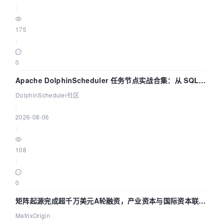
|
175
|
0
Apache DolphinScheduler 任务节点实战合集：从 SQL、
DataX 到 Spark、Flink 一次配置全打通
DolphinScheduler社区
|
2026-08-06
|
108
|
0
矩阵起源完成超千万美元A轮融资，产业资本与国际资本联手
押注企业级AI基础设施赛道
MatrixOrigin