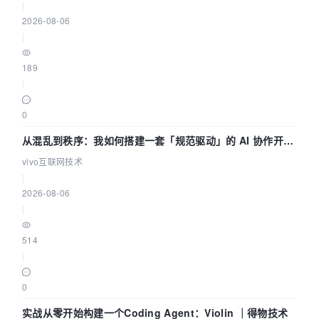
|
2026-08-06
|
189
|
0
从混乱到秩序：我如何搭建一套「规范驱动」的 AI 协作开发
体系
vivo互联网技术
|
2026-08-06
|
514
|
0
实战从零开始构建一个Coding Agent：Violin ｜得物技术