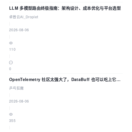
LLM 多模型路由终极指南：架构设计、成本优化与平台选型
卓普云AI_Droplet
|
2026-08-06
|
110
|
0
OpenTelemetry 社区太强大了，DataBuff 也可以吃上它的
eBPF 链路了
乒乓狂魔
|
2026-08-06
|
355
|