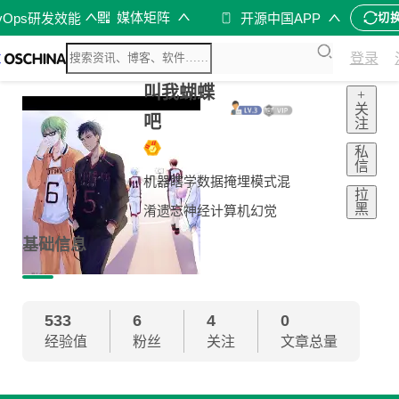
媒体矩阵
vOps研发效能
开源中国APP
切
登录
叫我蝴蝶
+
关
吧
注
私
信
机器瞎学数据掩埋模式混
拉
黑
淆遗忘神经计算机幻觉
基础信息
533
6
4
0
经验值
粉丝
关注
文章总量