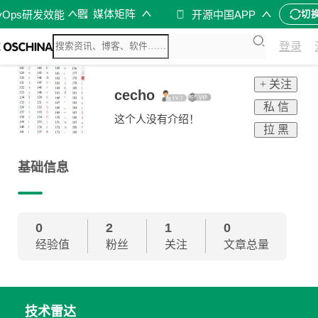
媒体矩阵
vOps研发效能
开源中国APP
切
登录
+ 关注
cecho
私 信
这个人没有介绍！
拉 黑
基础信息
0
2
1
0
经验值
粉丝
关注
文章总量
技术雷达