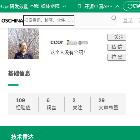
媒体矩阵
vOps研发效能
开源中国APP
切
登录
+ 关注
ccor
私 信
这个人没有介绍！
拉 黑
基础信息
109
6
2
29
经验值
粉丝
关注
文章总量
技术雷达