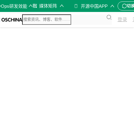
媒体矩阵
vOps研发效能
开源中国APP
切
登录