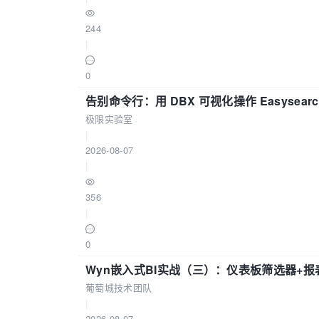
244
|
0
告别命令行：用 DBX 可视化操作 Easysear
极限实验室
|
2026-08-07
|
356
|
0
Wyn嵌入式BI实战（三）：仪表板筛选器+
葡萄城技术团队
|
2026-08-07