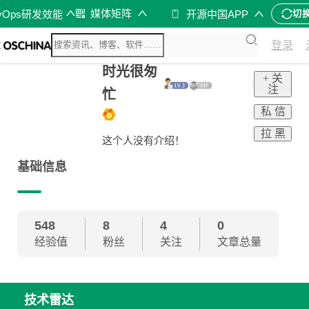
媒体矩阵
vOps研发效能
开源中国APP
切
登录
时光很匆
+ 关
注
忙
私 信
拉 黑
这个人没有介绍！
基础信息
548
8
4
0
经验值
粉丝
关注
文章总量
技术雷达