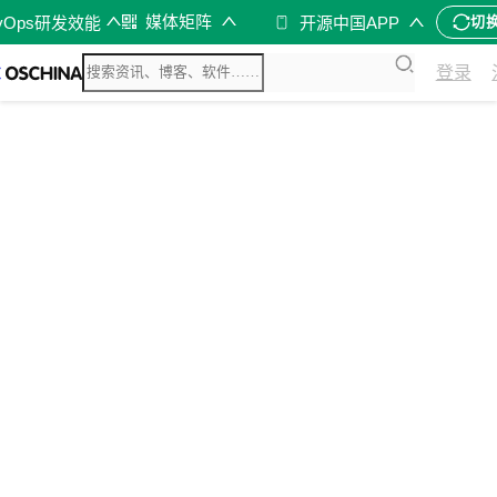
媒体矩阵
vOps研发效能
开源中国APP
切
登录