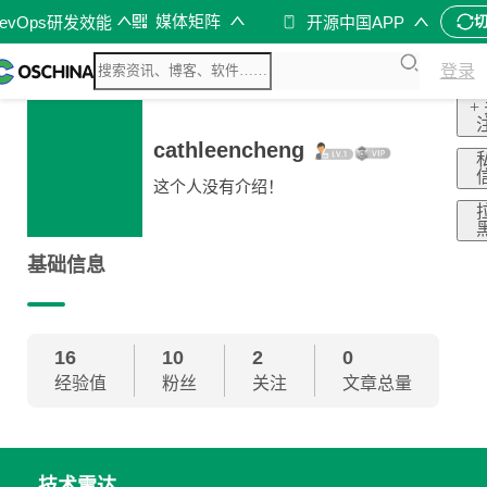
媒体矩阵
evOps研发效能
开源中国APP
登录
+
cathleencheng
这个人没有介绍！
基础信息
16
10
2
0
经验值
粉丝
关注
文章总量
技术雷达