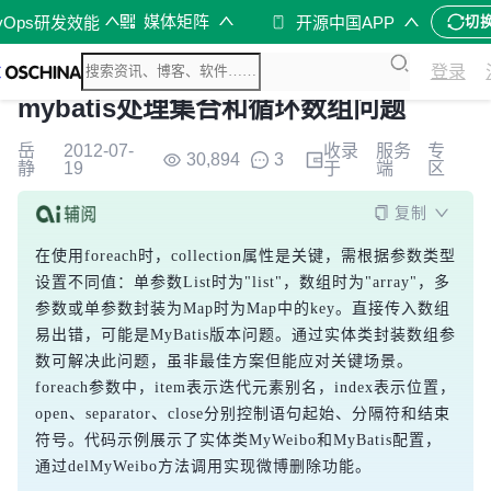
媒体矩阵
vOps研发效能
开源中国APP
切
登录
mybatis处理集合和循环数组问题
岳
2012-07-
收录
服务
专
30,894
3
静
19
于
端
区
复制
在使用foreach时，collection属性是关键，需根据参数类型
设置不同值：单参数List时为"list"，数组时为"array"，多
参数或单参数封装为Map时为Map中的key。直接传入数组
易出错，可能是MyBatis版本问题。通过实体类封装数组参
数可解决此问题，虽非最佳方案但能应对关键场景。
foreach参数中，item表示迭代元素别名，index表示位置，
open、separator、close分别控制语句起始、分隔符和结束
符号。代码示例展示了实体类MyWeibo和MyBatis配置，
通过delMyWeibo方法调用实现微博删除功能。