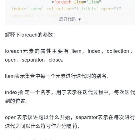
<
foreach
item
=
"item"
public
void
setFileNames
(
String
[] 
index
=
"index"
collection
=
"fileUrls"
open
=
"("
fileNames
) {

separator
=
","
close
=
")"
>
this
.
fileNames
 = fileNames;

展开代码
▼
			#
{item}
	}

</
foreach
>
public
String
[] 
getFileUrls
(
) {

解释下foreach的参数：
</
delete
>
return
 fileUrls;

	}

foreach元素的属性主要有 item，index，collection，
public
void
setFileUrls
(
String
[] 
fileUrls
) {

open，separator，close。
this
.
fileUrls
 = fileUrls;

	}

item表示集合中每一个元素进行迭代时的别名.
}
index指 定一个名字，用于表示在迭代过程中，每次迭代
到的位置.
open表示该语句以什么开始，separator表示在每次进行
迭代之间以什么符号作为分隔 符.