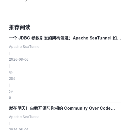
推荐阅读
一个 JDBC 参数引发的架构演进：Apache SeaTunnel 如何
解决数据同步中的“定时 Flush”难题
Apache SeaTunnel
|
2026-08-06
|
285
|
0
就在明天！白鲸开源与你相约 Community Over Code
Asia 2026 主题演讲！
Apache SeaTunnel
|
2026-08-06