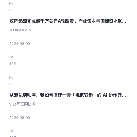
0
矩阵起源完成超千万美元A轮融资，产业资本与国际资本联手
押注企业级AI基础设施赛道
MatrixOrigin
|
2026-08-06
|
189
|
0
从混乱到秩序：我如何搭建一套「规范驱动」的 AI 协作开发
体系
vivo互联网技术
|
2026-08-06
|