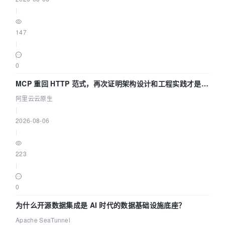
|
147
|
0
MCP 重回 HTTP 范式，再次证明架构设计和工程实践才是稀
缺资源
阿里云云原生
|
2026-08-06
|
223
|
0
为什么开源数据集成是 AI 时代的数据基础设施底座？
Apache SeaTunnel