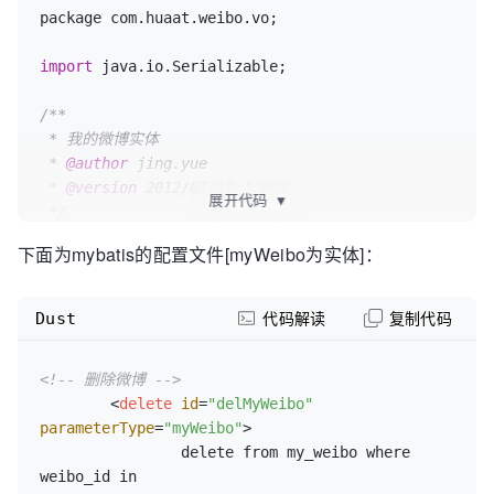
package com.
huaat
.
weibo
.
vo
;

import
 java.
io
.
Serializable
;

/**

 * 我的微博实体

 * 
@author
 jing.yue

 * 
@version
 2012/07/17 1.0.0

展开代码
▼
 */
public
class
MyWeibo
implements
Serializable
 {

下面为mybatis的配置文件[myWeibo为实体]：
private
static
 final long 
serialVersionUID = 754681127580984228L;

Dust
代码解读
复制代码
private
String
[] fileNames;

<!-- 删除微博 -->
private
String
[] fileUrls;

<
delete
id
=
"delMyWeibo"
parameterType
=
"myWeibo"
>
public
String
[] 
getFileNames
(
) {

		delete from my_weibo where 
return
 fileNames;

weibo_id in

	}
