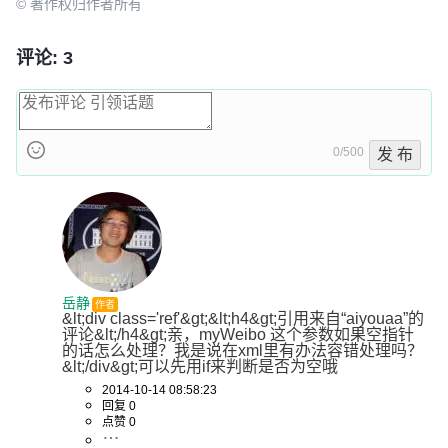
© 著作权归作者所有
评论: 3
0/500
发 布
岳静
作者
&lt;div class='ref'&gt;&lt;h4&gt;引用来自“aiyouaa”的
评论&lt;/h4&gt;亲，myWeibo 这个参数如果空指针
的话怎么处理？我是说在xml里有办法容错处理吗？
&lt;/div&gt;可以先用if来判断是否为空哦
2014-10-14 08:58:23
回复 0
点赞 0