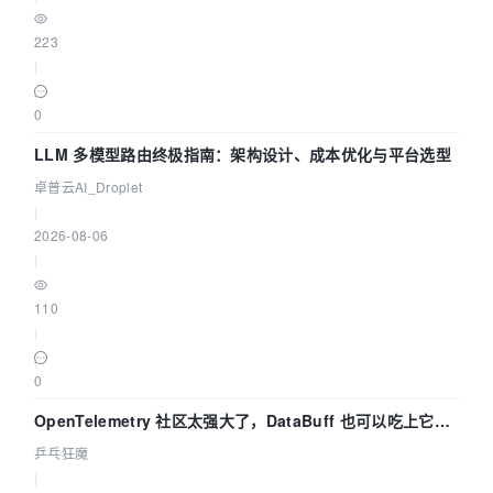
223
|
0
LLM 多模型路由终极指南：架构设计、成本优化与平台选型
卓普云AI_Droplet
|
2026-08-06
|
110
|
0
OpenTelemetry 社区太强大了，DataBuff 也可以吃上它的
eBPF 链路了
乒乓狂魔
|