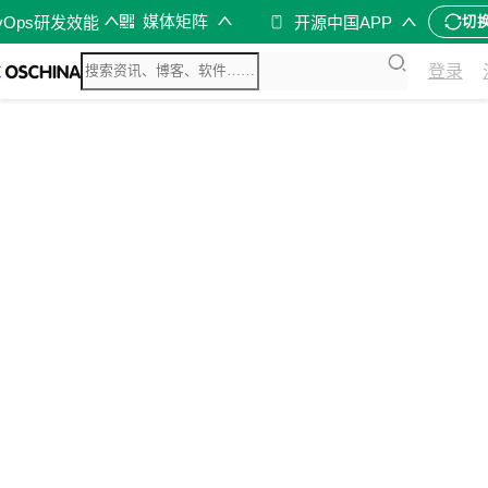
媒体矩阵
vOps研发效能
开源中国APP
切
登录