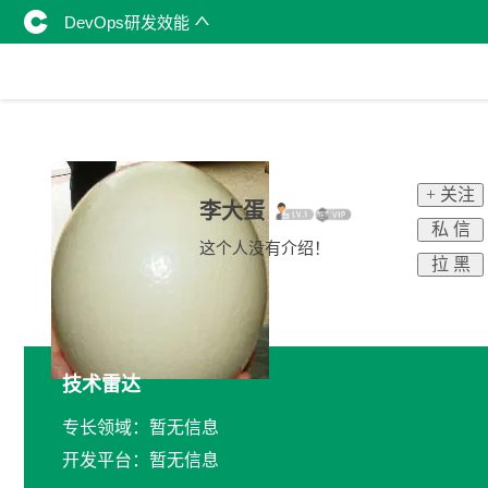
DevOps研发效能
+ 关注
李大蛋
私 信
这个人没有介绍！
拉 黑
技术雷达
专长领域：暂无信息
开发平台：暂无信息