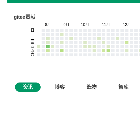
gitee贡献
资讯
博客
造物
智库