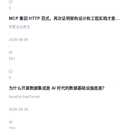
0
MCP 重回 HTTP 范式，再次证明架构设计和工程实践才是稀
缺资源
阿里云云原生
|
2026-08-06
|
591
|
0
为什么开源数据集成是 AI 时代的数据基础设施底座？
Apache SeaTunnel
|
2026-08-06
|
236