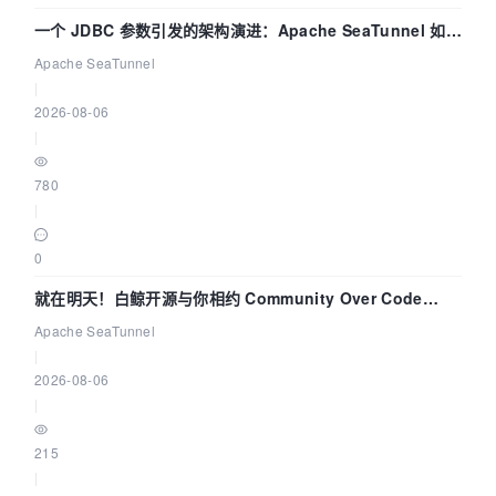
一个 JDBC 参数引发的架构演进：Apache SeaTunnel 如何
解决数据同步中的“定时 Flush”难题
Apache SeaTunnel
|
2026-08-06
|
780
|
0
就在明天！白鲸开源与你相约 Community Over Code
Asia 2026 主题演讲！
Apache SeaTunnel
|
2026-08-06
|
215
|