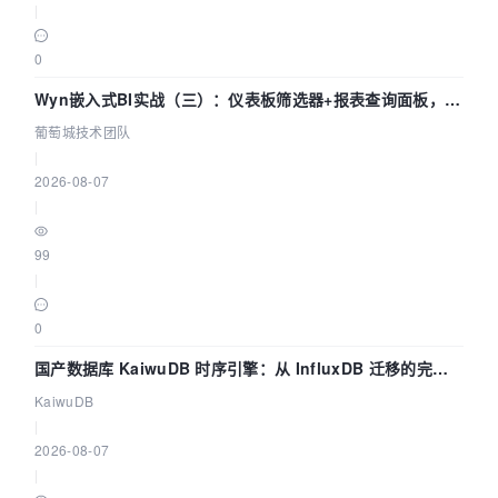
|
0
Wyn嵌入式BI实战（三）：仪表板筛选器+报表查询面板，参
数联动全闭环
葡萄城技术团队
|
2026-08-07
|
99
|
0
国产数据库 KaiwuDB 时序引擎：从 InfluxDB 迁移的完整
技术路径
KaiwuDB
|
2026-08-07
|