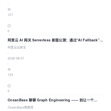
|
127
|
0
阿里云 AI 网关 Serverless 新版公测：通过“AI Fallback”与
拓扑可视化构建 AI 流量治理底座
阿里云云原生
|
2026-08-07
|
135
|
0
OceanBase 聊聊 Graph Engineering —— 别让一个
Agent 既当运动员又
OceanBase数据库