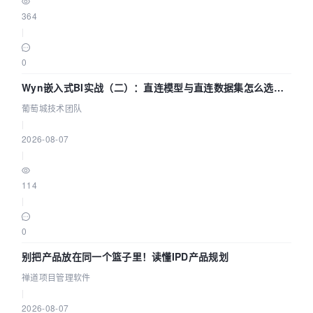
364
|
0
Wyn嵌入式BI实战（二）：直连模型与直连数据集怎么选，
参数为什么不生效？| 葡萄城技术团队
葡萄城技术团队
|
2026-08-07
|
114
|
0
别把产品放在同一个篮子里！读懂IPD产品规划
禅道项目管理软件
|
2026-08-07