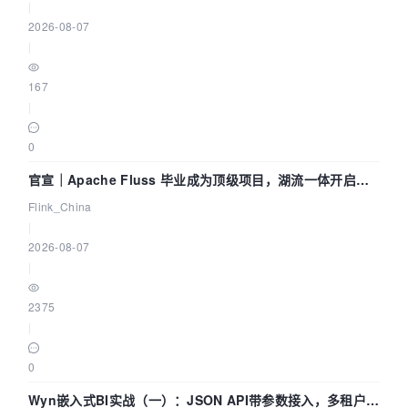
|
2026-08-07
|
167
|
0
官宣｜Apache Fluss 毕业成为顶级项目，湖流一体开启
Agentic Lake 全面实时化时代
Flink_China
|
2026-08-07
|
2375
|
0
Wyn嵌入式BI实战（一）：JSON API带参数接入，多租户数