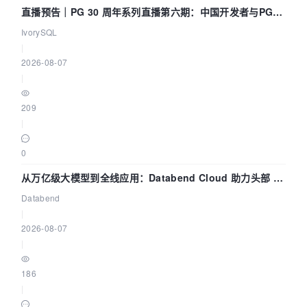
直播预告｜PG 30 周年系列直播第六期：中国开发者与PG内
核——我们改得动吗？我们贡献了什么？
IvorySQL
|
2026-08-07
|
209
|
0
从万亿级大模型到全线应用：Databend Cloud 助力头部 AI
企业构建全链路 Trace 数据管道
Databend
|
2026-08-07
|
186
|