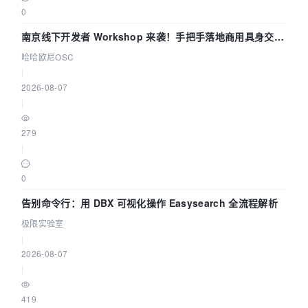
0
南京线下开发者 Workshop 来袭！手把手落地商用具身交互
智能 Agent 应用
哈哈欧尼OSC
|
2026-08-07
|
279
|
0
告别命令行：用 DBX 可视化操作 Easysearch 全流程解析
极限实验室
|
2026-08-07
|
419