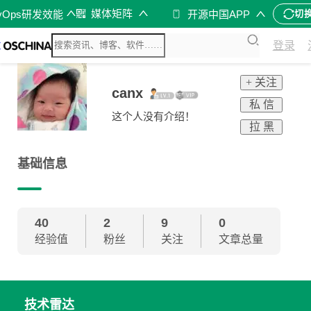
媒体矩阵
vOps研发效能
开源中国APP
切
登录
+ 关注
canx
私 信
这个人没有介绍！
拉 黑
基础信息
40
2
9
0
经验值
粉丝
关注
文章总量
技术雷达