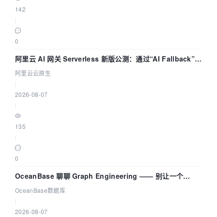
142
|
0
阿里云 AI 网关 Serverless 新版公测：通过“AI Fallback”与
拓扑可视化构建 AI 流量治理底座
阿里云云原生
|
2026-08-07
|
135
|
0
OceanBase 聊聊 Graph Engineering —— 别让一个
Agent 既当运动员又
OceanBase数据库
|
2026-08-07