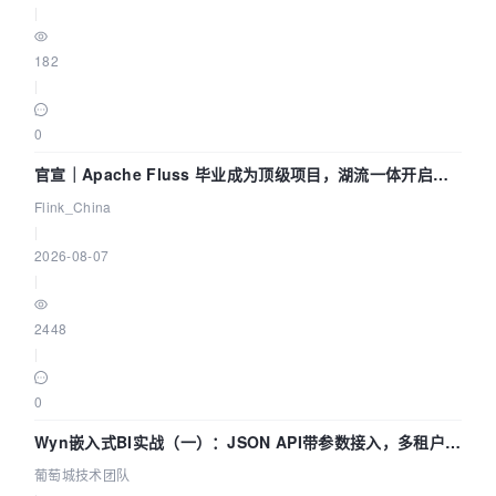
|
182
|
0
官宣｜Apache Fluss 毕业成为顶级项目，湖流一体开启
Agentic Lake 全面实时化时代
Flink_China
|
2026-08-07
|
2448
|
0
Wyn嵌入式BI实战（一）：JSON API带参数接入，多租户数
据源配置指南 | 葡萄城技术团队
葡萄城技术团队