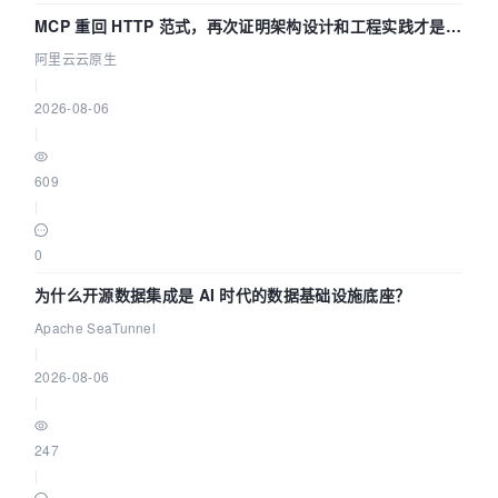
MCP 重回 HTTP 范式，再次证明架构设计和工程实践才是稀
缺资源
阿里云云原生
|
2026-08-06
|
609
|
0
为什么开源数据集成是 AI 时代的数据基础设施底座？
Apache SeaTunnel
|
2026-08-06
|
247
|