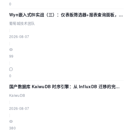
0
Wyn嵌入式BI实战（三）：仪表板筛选器+报表查询面板，参
数联动全闭环
葡萄城技术团队
|
2026-08-07
|
99
|
0
国产数据库 KaiwuDB 时序引擎：从 InfluxDB 迁移的完整
技术路径
KaiwuDB
|
2026-08-07
|
380