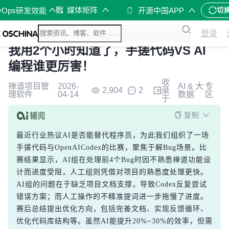
媒体矩阵
vOps研发效能
开源中国APP
切
登录
我用2个小时知道了，手搓代码VS AI
编程谁更厉害！
收
禅道项目管
2026-
AI & 大
专
2,904
2
录
理软件
04-14
数据
区
于
复制
最近行业热议AI是否能替代程序员，为此我们组织了一场
手搓代码与OpenAICodex的比赛，聚焦于解Bug场景。比
赛结果显示，AI组在处理前4个Bug时因不熟悉禅道功能设
计而进度受阻，人工组则凭借对项目的熟悉度处理更快。
AI组的问题在于缺乏项目文档支撑，导致Codex反复尝试
错误方案；而人工操作的不精准提词进一步拖慢了进度。
赛后总结提出优化方向，包括完善文档、实现反馈循环、
优化代码库结构等。虽然AI能提升20%~30%的效率，但需