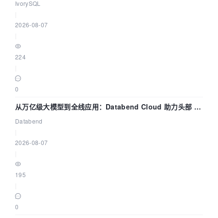
核——我们改得动吗？我们贡献了什么？
IvorySQL
|
2026-08-07
|
224
|
0
从万亿级大模型到全线应用：Databend Cloud 助力头部 AI
企业构建全链路 Trace 数据管道
Databend
|
2026-08-07
|
195
|
0