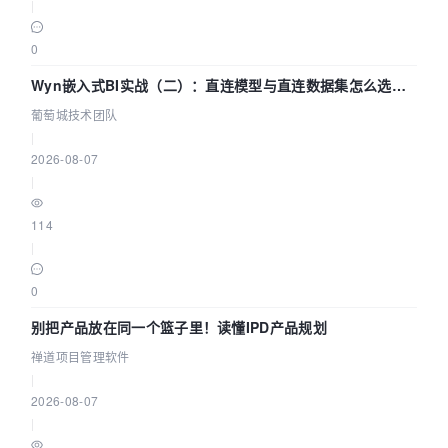
|
0
Wyn嵌入式BI实战（二）：直连模型与直连数据集怎么选，
参数为什么不生效？| 葡萄城技术团队
葡萄城技术团队
|
2026-08-07
|
114
|
0
别把产品放在同一个篮子里！读懂IPD产品规划
禅道项目管理软件
|
2026-08-07
|