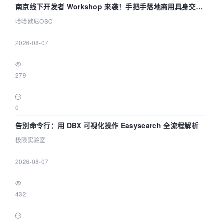
南京线下开发者 Workshop 来袭！手把手落地商用具身交互
智能 Agent 应用
哈哈欧尼OSC
|
2026-08-07
|
279
|
0
告别命令行：用 DBX 可视化操作 Easysearch 全流程解析
极限实验室
|
2026-08-07
|
432
|