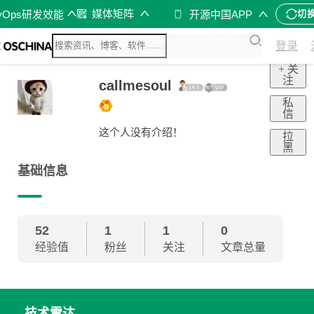
媒体矩阵
vOps研发效能
开源中国APP
切
登录
+ 关
注
callmesoul
私
信
这个人没有介绍！
拉
黑
基础信息
52
1
1
0
经验值
粉丝
关注
文章总量
技术雷达