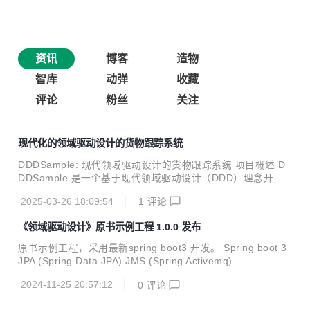
资讯
博客
造物
智库
动弹
收藏
评论
粉丝
关注
现代化的领域驱动设计的货物跟踪系统
DDDSample: 现代领域驱动设计的货物跟踪系统 项目概述 D
DDSample 是一个基于现代领域驱动设计（DDD）理念开发
的货物跟踪系统，旨在展示如何运用 DDD 原则构建高效、可
2025-03-26 18:09:54
1
评论
维护和可扩展的企业级应用。该系统采用了分层架构、事件驱
动架构、CQRS 等设计模式，并集成了 Spring Boot、JPA、J
《领域驱动设计》原书示例工程 1.0.0 发布
MS 等技术，为开发高质量的软件系统提供了良好的范例。 技
术栈 Spring Boot 3：作为基础框架，利用其自动配置和依赖
原书示例工程，采用最新spring boot3 开发。 Spring boot 3
注入功能，简化项目开发和部署。 JPA (Spring Data JPA)：
JPA (Spring Data JPA) JMS (Spring Activemq)
用于数据库操作，提供简洁的方式访问和管理数据。 JMS (Sp
ring Active...
2024-11-25 20:57:12
0
评论