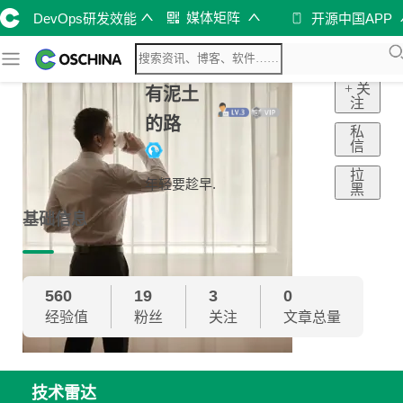
媒体矩阵
DevOps研发效能
开源中国APP
+ 关
有泥土
注
的路
私
信
拉
年轻要趁早.
黑
基础信息
560
19
3
0
经验值
粉丝
关注
文章总量
技术雷达