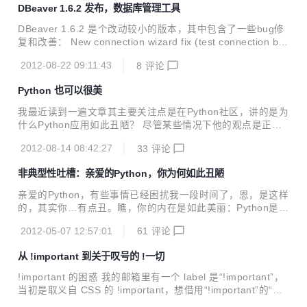
DBeaver 1.6.2 发布，数据库管理工具
7.1和glibc 2.15的配合让64位平台的性能有所提升，Mesa 3
D 8.0的开源OpenGL实现支持OpenGL 3.0，桌面系统是GN
DBeaver 1.6.2 是个改动较小的版本，其中包含了一些bug修
OME 3.4, KDE 4.8.4和Xfce 4.10，安全方面加入了Sys...
复和改善： New connection wizard fix (test connection but
ton) Parameter binding dialog improvement Misc UI fixes
2012-08-22 09:11:43
8
评论
Python 也可以很美
我最近读到一遍文章其主要关注点是在Python社区，讲的是为
什么Python应用如此丑陋？ 尽管某些情况下他的观点是正确
的，但是对于他问的这个问题“亲爱的Python，你为何如此丑
2012-08-14 08:42:27
33
评论
陋”真是荒谬至极。 他所叙述的每个假设和比对显得非常愚
蠢，写那边文章的人视乎对在Python之上构建的博客和Web
非典型性吐槽：亲爱的Python，你为何如此丑陋
应用的设计水平完全没有深刻印象。 为了揭穿真相，根据他说
的，我收集了一系列由Python实现的应用，这些应用绝对是经
亲爱的Python，有些事情已经困扰我一段时间了，恩，是这样
过精心设计的。 不要基于我的HTML布局来批判，真正的内容
的，其实你…有点丑。瞧，你的内在是如此美丽：Python是一
在服务端——Mahdi Yusuf Instagram 这个“小”公司最近卖了
种优美的编程语言，而且Python社区也是开放和受欢迎的。但
10亿美金。它如此受大众欢迎很重要的一个因素之一就是他...
2012-05-07 12:57:01
61
评论
Python的一些相关资源已经丑到一定程度了，足以影响其可用
性和接受程度了。这对整个Python社区都是有害的。 一些文
从 !important 到关于叹号的 !一切
档和教程常常难以导航，用Python构建起来的产品压根儿都没
有思考过如何做设计（这里不是指程序的设计，而是指UI），
!important 的困惑 我的邮箱里有一个 label 是“!important”，
用Python写的博客程序只会帮助产出更多丑陋的有关Python
当初是取义自 CSS 的 !important，想借用“!important”的“重
的博客。Pythonist（对Python程序员的尊称）根本不关心产
要”之义来标注重要邮件。后来就后悔了，由于 !important 这