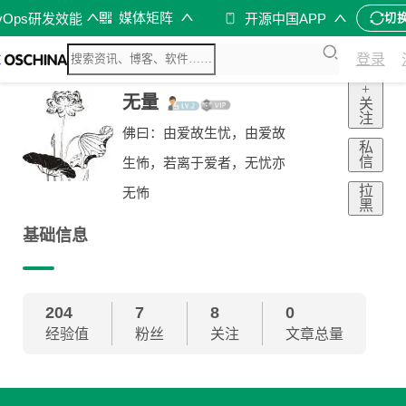
媒体矩阵
vOps研发效能
开源中国APP
切
登录
+
无量
关
注
佛曰：由爱故生忧，由爱故
私
信
生怖，若离于爱者，无忧亦
拉
无怖
黑
基础信息
204
7
8
0
经验值
粉丝
关注
文章总量