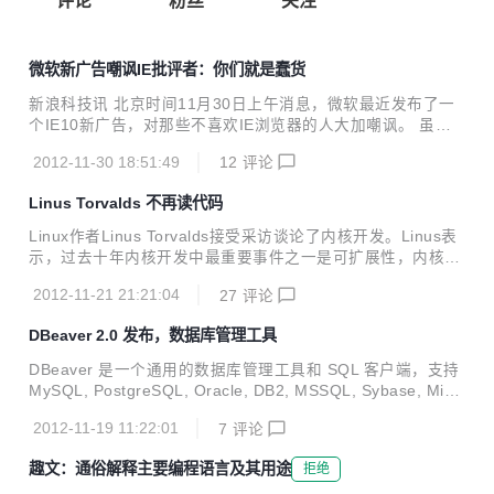
评论
粉丝
关注
微软新广告嘲讽IE批评者：你们就是蠢货
新浪科技讯 北京时间11月30日上午消息，微软最近发布了一
个IE10新广告，对那些不喜欢IE浏览器的人大加嘲讽。 虽然
在推广IE10的过程中，微软遭遇了很多批评，但该公司没有退
2012-11-30 18:51:49
12
评论
缩，而是选择直面这些批评。微软的这种强硬态度在IE10新广
告中可见一斑。 美国科技资讯网站CNET称，微软的新广告中
Linus Torvalds 不再读代码
暗含着这样一种意思：“如果你鄙视IE，你就是无用之人，是
寂寞、悲哀的蠢货，只知每晚对高于你一等的浏览器乱喷，发
Linux作者Linus Torvalds接受采访谈论了内核开发。Linus表
表愚蠢、负面的评论。” 有人认为，这则广告令人振奋，试图
示，过去十年内核开发中最重要事件之一是可扩展性，内核从
传递一种勇敢面对现实的勇气。不过，相信IE批评者在微软Yo
支持2到4个处理器扩展到支持4000个处理器，扩展也许不会
uTube主页看到这个广告后会被激怒，继续写下“IE垃圾”这样
2012-11-21 21:21:04
27
评论
完美，但大多数时候瓶颈不是出现在内核而是其它地方。 他，
的留言。但这一次他们要...
内核现在每三个月发布一个新版，每个补丁抵达他时可能经过
DBeaver 2.0 发布，数据库管理工具
了四层开发者审查，每个版本大约有一千人参与开发递交补
丁，其中五百人可能只是仅仅改动了一行代码——这就是内核
DBeaver 是一个通用的数据库管理工具和 SQL 客户端，支持
社区的开发现状，有些人只干些微不足道的琐事，可能不会干
MySQL, PostgreSQL, Oracle, DB2, MSSQL, Sybase, Mim
其它方面的工作。 Linus 称他现在已经不再阅读代码，当补丁
er, HSQLDB, Derby, 以及其他兼容 JDBC 的数据库。DBeav
到达他手中时，已经经过了两个人的审查，如果你看完代码说
2012-11-19 11:22:01
7
评论
er 提供一个图形界面用来查看数据库结构、执行SQL查询和脚
不行，那么其他人的工作全...
本，浏览和导出数据，处理BLOB/CLOB 数据，修改数据库结
趣文：通俗解释主要编程语言及其用途
拒绝
构等等。 DBeaver 2.0 发布了，改进记录包括： Eclipse plu