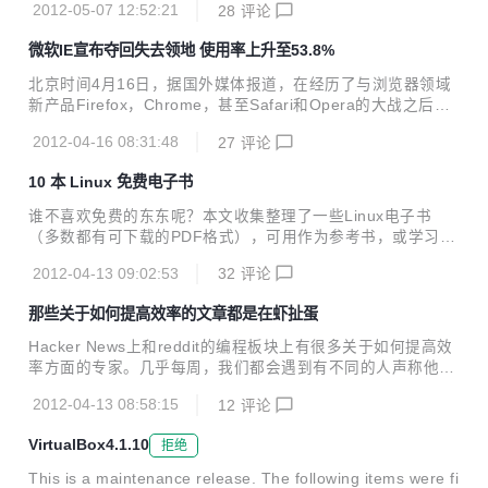
品的演示效果。 让我们来对一些Python和Ruby...
2012-05-07 12:52:21
28
评论
种叹号前置的格式像极了叹号作为逻辑非运算符的用法（为啥
这句怎么读怎么像病句），每次用这个 label 的时候，都会有
微软IE宣布夺回失去领地 使用率上升至53.8%
种在说这封邮件其实并不重要的感觉。 这种困惑最终蔓延到写
CSS 的过程中！终于有一天我被这叹号折磨得无法忍受了！
北京时间4月16日，据国外媒体报道，在经历了与浏览器领域
这 !important 到底是怎么来的！用叹号表示否定又是怎么来
新产品Firefox，Chrome，甚至Safari和Opera的大战之后，
的！ // 常用叹号好伤神，刚刚打着打着情绪就莫名其妙激动起
微软IE浏览器宣布已经开始逐渐夺回失去的领地。微软产品因
来了...
2012-04-16 08:31:48
27
评论
安全漏洞饱受批评，尤其是IE6，但是在今年三月，微软浏览
器的使用率从二月份的52.8%上升至53.8%。与之相对的是，
10 本 Linux 免费电子书
在微软IE份额上升的同时，其四大竞争对手在过去的一个月
中，使用率有所下降。 Mozilla Firefox的份额从20.9%下降到
谁不喜欢免费的东东呢？本文收集整理了一些Linux电子书
20.6%，而谷歌Chrome的份额则从18.9%下降到18.6%。苹
（多数都有可下载的PDF格式），可用作为参考书，或学习材
果Safari则从5.2%下降至5.1%，Opera的份额从1.7%下降到
料。主题覆盖比较广，从Java高级编程、GNU、Emacs、设
1.6%。 有分析家...
2012-04-13 09:02:53
32
评论
备驱动到内核等。无须付费，就可阅读这些内容丰富的电子
书。 0. Advanced Linux programming | Linux高级编程 1. G
那些关于如何提高效率的文章都是在虾扯蛋
NU Emacs manual | GNU Emacs 指南 2. GTK+/Gnome ap
plication development | GTK+/Gnome 应用开发（PDF） 3.
Hacker News上和reddit的编程板块上有很多关于如何提高效
Java application development on Linux | Lin...
率方面的专家。几乎每周，我们都会遇到有不同的人声称他们
的工作效率提高了45.67%等等。有点像Oprah的访谈节目。
2012-04-13 08:58:15
12
评论
在某些幸运的日子里，我们会被告知使用X web应用，使用这
个应用的作者推荐的敏捷方法，你能如何的最小化员工的皱眉
VirtualBox4.1.10
拒绝
头的时间。你应该听说过关于使用Vim如果改变一个人的生活
的故事吧。 让我把真相揭示于天下。阅读这些关于如何提高效
This is a maintenance release. The following items were fi