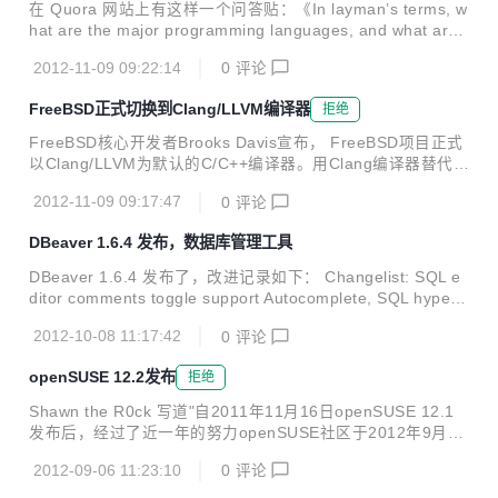
gin version SQL templates (snippets) support Database c
在 Quora 网站上有这样一个问答贴：《In layman’s terms, w
ompare feature Data...
hat are the major programming languages, and what are t
hey used for? 》如何用通俗语言来解释主要的编程语言及其
2012-11-09 09:22:14
0
评论
用途。这个问答贴回复很多，不乏精彩回答。伯乐在线挑选得
票数最高排前二的回复。编译如下： Isaac Lewis 的回复 （3
FreeBSD正式切换到Clang/LLVM编译器
拒绝
457 票，最有特色的回复，把编程语言比作女人） PHP 是十
多岁的花季恋人，是你在那个夏天首次笨手笨脚寻求的女孩。
FreeBSD核心开发者Brooks Davis宣布， FreeBSD项目正式
但不要试图和她开始一段更严肃的关系，因为这妹纸有严重的
以Clang/LLVM为默认的C/C++编译器。用Clang编译器替代G
问题。 Perl 是 PHP 的姐姐。对于你来...
CC，FreeBSD已经酝酿了很长时间，BSD用户很乐意抛弃GP
2012-11-09 09:17:47
0
评论
L授权的编译器。目前大部分工作已经完成，未来的快照版本
和主要发行版本都将以BSD授权的Clang为默认编译器。 来
DBeaver 1.6.4 发布，数据库管理工具
自：solidot
DBeaver 1.6.4 发布了，改进记录如下： Changelist: SQL e
ditor comments toggle support Autocomplete, SQL hyperli
nks and objects search refactored: Object lookup speed si
2012-10-08 11:17:42
0
评论
gnificantly increased; Case-sensitive (quoted) object nam
es lookup support Tables are shown prior to schemas; Su
openSUSE 12.2发布
拒绝
pport of HTML format for tables/d...
Shawn the R0ck 写道"自2011年11月16日openSUSE 12.1
发布后，经过了近一年的努力openSUSE社区于2012年9月5
日发布openSUSE 12.2，12.2更新了很多特性，12.2采用了
2012-09-06 11:23:10
0
评论
长期维护分支3.4的linux内核，3.4内核中也加入了对APU Trin
ity的支持，bootloader使用完全兼容UEFI的Grub2，GCC 4.