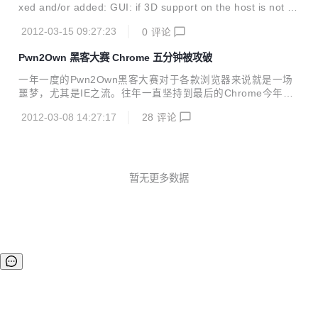
率的文章，其本身就是一种十分没有效率的活动。如果你把这
xed and/or added: GUI: if 3D support on the host is not av
些时间用于观看Reddit上的那些猫呀狗呀的也许会更好。请思
ailable for some reason, do not only disable this VM settin
考这样一个事实，你这些年来读的所有的这些如何提高效率的
2012-03-15 09:27:23
0
评论
g but also uncheck the checkbox VMM: fixed a potential p
文章并没有丝毫提高你的...
roblem causing to schedule interrupts during SYSEXIT rig
Pwn2Own 黑客大赛 Chrome 五分钟被攻破
ht after STI ...
一年一度的Pwn2Own黑客大赛对于各款浏览器来说就是一场
噩梦，尤其是IE之流。往年一直坚持到最后的Chrome今年就
没那么好运了，大赛伊始就被拿下。 Vupen团队利用一个安全
2012-03-08 14:27:17
28
评论
漏洞在比赛开始5分钟内攻破了Chrome，他们将获得至少600
00美元的奖励，这其中有一部分还是Google掏的腰包。 当然
了，Vupen团队攻克Chrome的这个安全漏洞并没有被公布，
不过可以知道的是，它是一个0day漏洞，避过了Google的沙
盒和ran code。相信Google很快就会修复该漏洞。
暂无更多数据