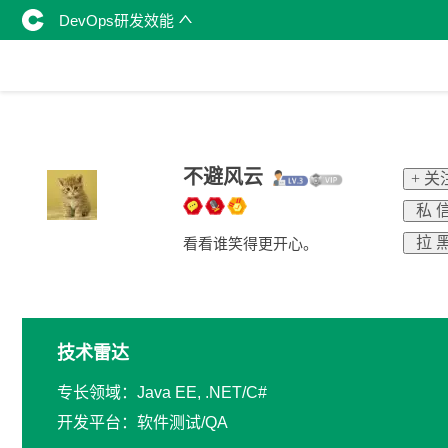
DevOps研发效能
不避风云
+ 关
私 
拉 
看看谁笑得更开心。
技术雷达
专长领域：Java EE, .NET/C#
开发平台：软件测试/QA