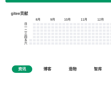
gitee贡献
资讯
博客
造物
智库