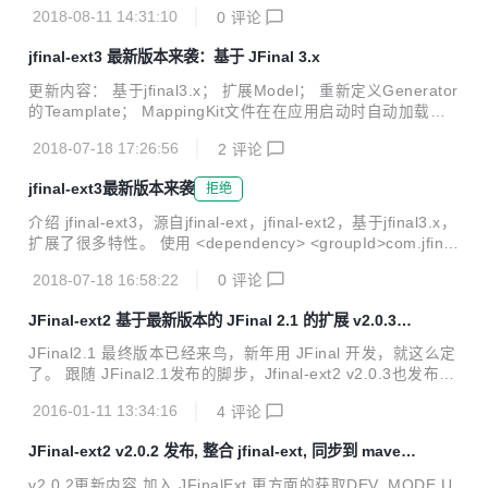
final3.x，扩展了很多特性。 新特性 v4.0.0 ：加入 Xls 读写，
2018-08-11 14:31:10
0
评论
XlsRender等。 你可以这样玩 Xls void readXls() { XlsRead
Rule&nbsp;xlsReadRule&nbsp;=&nbsp;new&nbsp;XlsRea
jfinal-ext3 最新版本来袭：基于 JFinal 3.x
dRule(); xlsReadRule.setStart(1); xlsReadRule.setEnd(6);
xlsReadRule.setCla...
更新内容： 基于jfinal3.x； 扩展Model； 重新定义Generator
的Teamplate； MappingKit文件在在应用启动时自动加载，
不需要在手动MappingKit.mapping(arp); 升级conf/jf-app-cf
2018-07-18 17:26:56
2
评论
g.conf配置； 添加redis的jf-app-cfg.conf配置； 添加ModelR
edisPlugin，集合jf-app-cfg.conf，将数据库表与redis映射起
jfinal-ext3最新版本来袭
拒绝
来； 修改DruidPlugin相关逻辑； 删除upload相关包； 删除l
og相关包； 修复JFinalConfigExt的bug； 介绍 jfinal-ext3，
介绍 jfinal-ext3，源自jfinal-ext，jfinal-ext2，基于jfinal3.x，
源自jfi...
扩展了很多特性。 使用 <dependency> <groupId>com.jfinal
</groupId> <artifactId>jfinal-ext3</artifactId> <version>
2018-07-18 16:58:22
0
评论
${new_version}</version> </dependency> 特性说明 配置说
明 主要就是conf/jf-app-cfg.conf（以下简称”配置文件“）的配
JFinal-ext2 基于最新版本的 JFinal 2.1 的扩展 v2.0.3发
置说明 配置文件可以很方便的配置：多数据源、redis、mode
布
lGenerator 数据源配置...
JFinal2.1 最终版本已经来鸟，新年用 JFinal 开发，就这么定
了。 跟随 JFinal2.1发布的脚步，Jfinal-ext2 v2.0.3也发布
了，在基于 JFinal2.1-SNAPSHOT 版本的基础上又进一步的
2016-01-11 13:34:16
4
评论
做了改动，加入 com.jfinal.Logger 兼容旧版本JFinal中的 Lo
gger,Logger 主要用于兼容旧版本已经开发的其他第三方 li
JFinal-ext2 v2.0.2 发布, 整合 jfinal-ext, 同步到 maven
b。 <dependency> <groupId>com.jfinal</groupId> <arti
Central
factId>jfinal-ext2</artifactId> <version>2.0.3</vers...
v2.0.2更新内容 加入 JFinalExt,更方面的获取DEV_MODE,U