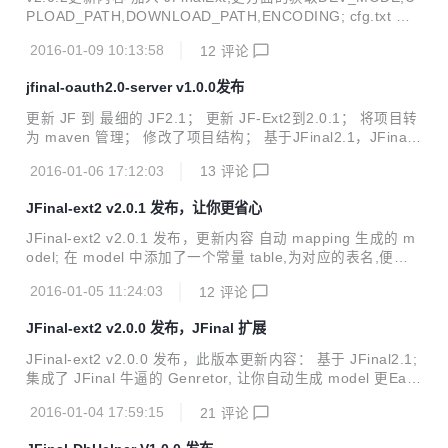
PLOAD_PATH,DOWNLOAD_PATH,ENCODING; cfg.txt 中
加入app.downloads.basedir,设置 app 的 uploads 和 downl
2016-01-09 10:13:58
12
评论
oads 目录,目录格式为basedir+app_name+文件路径; 删除设
计不合理的FileRenamePolicy,保留RandomFileRenamePoli
jfinal-oauth2.0-server v1.0.0发布
cy; 加入UploadPathKit,获取日期格式的 path,比如当前日期是
2016-1-7则目录为:/var/uploads/appname/2016/1/7/xx...
更新 JF 到 最细的 JF2.1； 更新 JF-Ext2到2.0.1； 将项目转
为 maven 管理； 修改了项目结构； 基于JFinal2.1，JFinal-
ext2-v2.0.1 参考RFC6749实现了4.节描述的内容。 实现了O
2016-01-06 17:12:03
13
评论
Auth 2.0定义了四种授权方式 授权码模式（authorization co
de）： 先获取下次请求token的code，然后在带着code去请
JFinal-ext2 v2.0.1 发布，让你更省心
求token； 简化模式（implicit）：直接请求token； 密码模式
（resource owner password credentials）： 先完成授权，
JFinal-ext2 v2.0.1 发布，更新内容 自动 mapping 生成的 m
然后再获取token； 客户端模式（client...
odel; 在 model 中添加了一个常量 table,为对应的表名,便于
在手写 sql 时候使用; /** * Generated by JFinal. */ @Suppr
2016-01-05 11:24:03
12
评论
essWarnings("serial") public class Zcq extends BaseZcq<
Zcq> { public static final Zcq dao = new Zcq(); publi
JFinal-ext2 v2.0.0 发布，JFinal 扩展
c static final String table = "zcq"; } 3. 修改了 cfg.t...
JFinal-ext2 v2.0.0 发布，此版本更新内容： 基于 JFinal2.1;
集成了 JFinal 牛逼的 Genretor, 让你自动生成 model 更Eas
y:); 修改了配置文件格式,加入了很多的说明; 扩展DruidPlugin
2016-01-04 17:59:15
21
评论
做了一个DruidEncryptPlugin,在配置文件中使用加密的数据库
密码; 使用 maven 管理项目; 配置说明 #------------------------