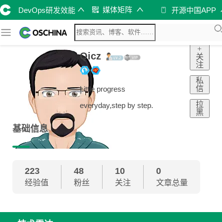
媒体矩阵
DevOps研发效能
开源中国APP
+
Qicz
关
注
私
信
Little progress
拉
everyday,step by step.
黑
基础信息
223
48
10
0
经验值
粉丝
关注
文章总量