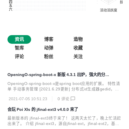
资讯
博客
造物
智库
动弹
收藏
评论
粉丝
关注
OpeningO-spring-boot-x 新版 4.3.1 出炉，强大的分布
式 id 支持
OpeningO-spring-boot-x是spring boot应用的扩展。 特性清
单 手动事务管理 [2021.6.29更新] 分布式id生成器gedid，Did
Loader [ 2021.6.25更新 ] Safety工具 [ 2021.6.25更新 ] 请
2021-07-05 10:51:23
0
评论
求日志，包括请求源、请求目标、请求参数、处理时间、错误
异常等信息； 请求响应参数的自动装配（映射）； 跨域的配
会玩 Poi Xls 的 jfinal-ext3 v4.0.0 来了
置； 嵌入SpringBoot的异常处理机制，可以将原来的错误信
息中插入其他信息、或将其解析或转换为其他信息； 如Sprin
最新版本的 jfinal-ext3终于来了！ 这两天太忙了，晚上忙活赶
gBoot之starter动态装配或在yml中配置相关特性； 简化的Re
出来了。 介绍 jfinal-ext3，源自jfinal-ext，jfinal-ext2，基于j
dis操作； 提炼Elast...