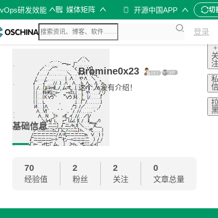
媒体矩阵
evOps研发效能
开源中国APP
切
登录
+
Bromine0x23
这个人没有介绍！
基础信息
70
2
2
0
经验值
粉丝
关注
文章总量