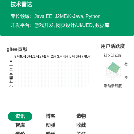
技术雷达
专长领域：Java EE, J2ME/K-Java, Python
开发平台：游戏开发, 网页设计/UI/UED, 数据库
用户活跃度
gitee贡献
资讯
博客
造物
智库
动弹
收藏