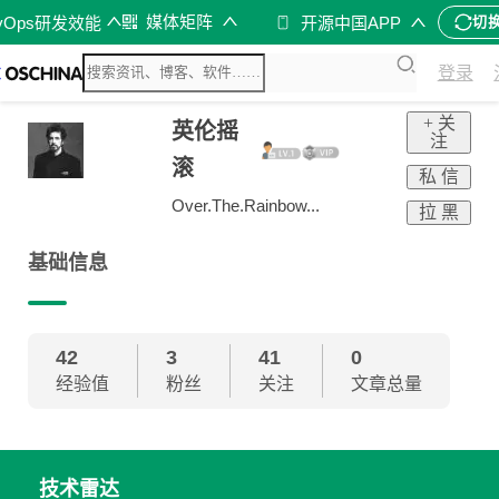
媒体矩阵
vOps研发效能
开源中国APP
切
登录
+ 关
英伦摇
注
滚
私 信
Over.The.Rainbow...
拉 黑
基础信息
42
3
41
0
经验值
粉丝
关注
文章总量
技术雷达