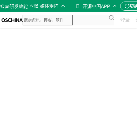
媒体矩阵
vOps研发效能
开源中国APP
切
登录