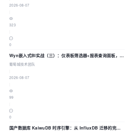
2026-08-07
|
323
|
0
Wyn嵌入式BI实战（三）：仪表板筛选器+报表查询面板，参
数联动全闭环
葡萄城技术团队
|
2026-08-07
|
99
|
0
国产数据库 KaiwuDB 时序引擎：从 InfluxDB 迁移的完整