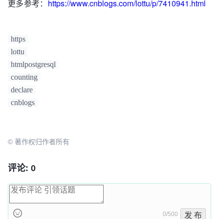
更多参考：
https://www.cnblogs.com/lottu/p/7410941.html
FOR
 g 
IN
 (
select
 c_orgbh 
from
xh_ht.fs_yw_base_org) LOOP

-- 循环模糊分组组织机构查询
https
FOR
 r 
IN
 (
select
  c_orgbh, 
coalesce
(
count
(
*
),
0
) total 
from
lottu
xh_yw.xh_user_online_tb 
where
 c_orgbh 
like
htmlpostgresql
concat(
''''
,g.c_orgbh,
'%'
,
''''
) 
group
by
counting
c_orgbh ) LOOP

declare
return
 next r;

cnblogs
END
 LOOP;

END
 LOOP;

END
;

    $$ 
LANGUAGE
 plpgsql;
© 著作权归作者所有
评论: 0
0/500
发 布