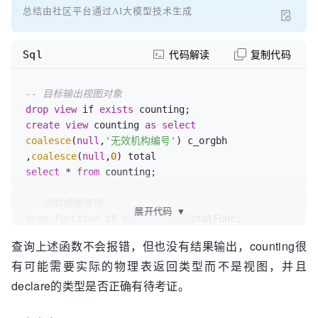
总结由社区平台通过AI大模型技术生成
Sql
代码解读
复制代码
-- 目标输出视图对象
drop
view
 if 
exists
create
view
 counting 
as
select
coalesce
(
null
,
'无效机构编号'
) c_orgbh  
,
coalesce
(
null
,
0
select
*
from
 counting;

-- 函数模糊查询
展开代码
▼
drop
function
 if 
exists
CREATE
OR
 REPLACE 
FUNCTION
 userTotalFunc() 
查询上述函数不会报错，但也没有结果输出，counting很
RETURNS
 setof counting 
AS
 $$

有可能需要实际的物理表返回类型而不是视图，并且
declare
 g record;

declare
 r record;

declare的类型是否正确有待考证。
BEGIN
-- 循环组织机构编号