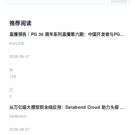
推荐阅读
直播预告｜PG 30 周年系列直播第六期：中国开发者与PG内
核——我们改得动吗？我们贡献了什么？
IvorySQL
|
2026-08-07
|
138
|
0
从万亿级大模型到全线应用：Databend Cloud 助力头部 AI
企业构建全链路 Trace 数据管道
Databend
|
2026-08-07