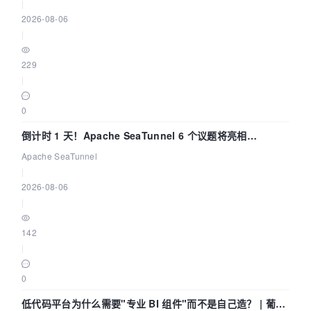
|
2026-08-06
|
229
|
0
倒计时 1 天！Apache SeaTunnel 6 个议题将亮相
Community Over Code Asia 2026
Apache SeaTunnel
|
2026-08-06
|
142
|
0
低代码平台为什么需要"专业 BI 组件"而不是自己造？ | 葡萄