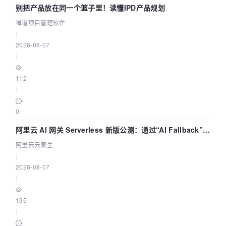
别把产品放在同一个篮子里！读懂IPD产品规划
禅道项目管理软件
|
2026-08-07
|
112
|
0
阿里云 AI 网关 Serverless 新版公测：通过“AI Fallback”与
拓扑可视化构建 AI 流量治理底座
阿里云云原生
|
2026-08-07
|
135
|