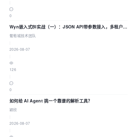
|
0
Wyn嵌入式BI实战（一）：JSON API带参数接入，多租户数
据源配置指南 | 葡萄城技术团队
葡萄城技术团队
|
2026-08-07
|
126
|
0
如何给 AI Agent 挑一个靠谱的解析工具？
颖欣
|
2026-08-07
|