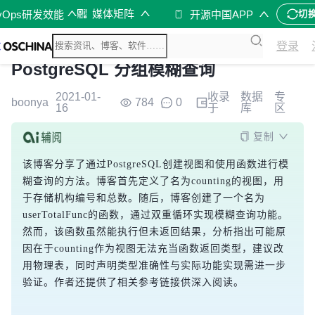
媒体矩阵
vOps研发效能
开源中国APP
切
登录
PostgreSQL 分组模糊查询
2021-01-
收录
数据
专
boonya
784
0
16
于
库
区
复制
该博客分享了通过PostgreSQL创建视图和使用函数进行模
糊查询的方法。博客首先定义了名为counting的视图，用
于存储机构编号和总数。随后，博客创建了一个名为
userTotalFunc的函数，通过双重循环实现模糊查询功能。
然而，该函数虽然能执行但未返回结果，分析指出可能原
因在于counting作为视图无法充当函数返回类型，建议改
用物理表，同时声明类型准确性与实际功能实现需进一步
验证。作者还提供了相关参考链接供深入阅读。