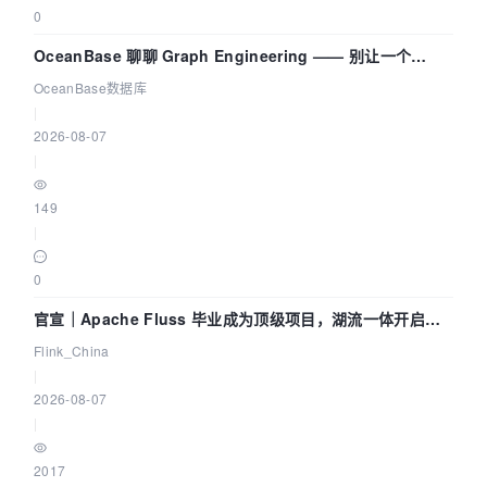
0
OceanBase 聊聊 Graph Engineering —— 别让一个
Agent 既当运动员又
OceanBase数据库
|
2026-08-07
|
149
|
0
官宣｜Apache Fluss 毕业成为顶级项目，湖流一体开启
Agentic Lake 全面实时化时代
Flink_China
|
2026-08-07
|
2017