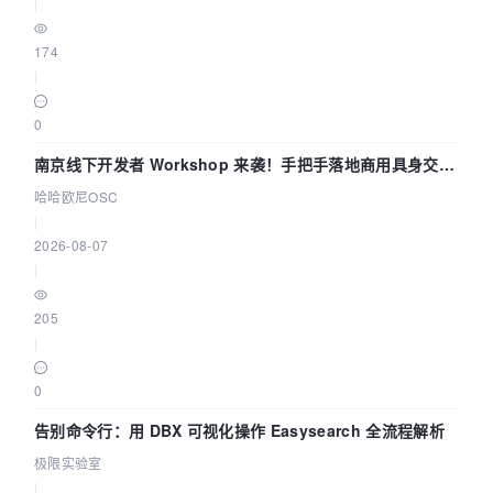
|
174
|
0
南京线下开发者 Workshop 来袭！手把手落地商用具身交互
智能 Agent 应用
哈哈欧尼OSC
|
2026-08-07
|
205
|
0
告别命令行：用 DBX 可视化操作 Easysearch 全流程解析
极限实验室
|