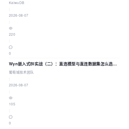
技术路径
KaiwuDB
|
2026-08-07
|
220
|
0
Wyn嵌入式BI实战（二）：直连模型与直连数据集怎么选，
参数为什么不生效？| 葡萄城技术团队
葡萄城技术团队
|
2026-08-07
|
105
|
0