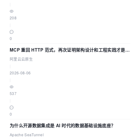
|
208
|
0
MCP 重回 HTTP 范式，再次证明架构设计和工程实践才是稀
缺资源
阿里云云原生
|
2026-08-06
|
537
|
0
为什么开源数据集成是 AI 时代的数据基础设施底座？
Apache SeaTunnel