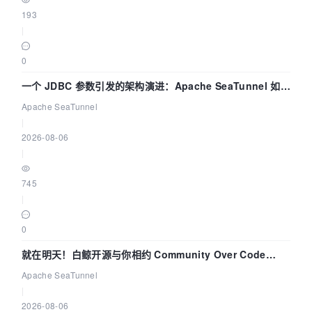
193
|
0
一个 JDBC 参数引发的架构演进：Apache SeaTunnel 如何
解决数据同步中的“定时 Flush”难题
Apache SeaTunnel
|
2026-08-06
|
745
|
0
就在明天！白鲸开源与你相约 Community Over Code
Asia 2026 主题演讲！
Apache SeaTunnel
|
2026-08-06