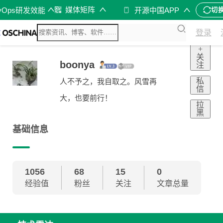
媒体矩阵
vOps研发效能
开源中国APP
切
登录
+
关
boonya
注
私
人不予之，我自取之。风雪再
信
大，也要前行！
拉
黑
基础信息
1056
68
15
0
经验值
粉丝
关注
文章总量