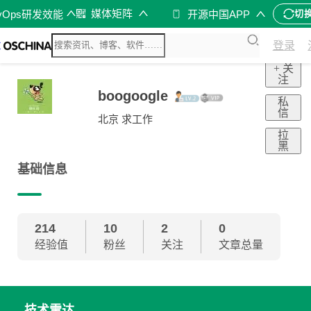
媒体矩阵
vOps研发效能
开源中国APP
切
登录
+ 关
注
boogoogle
私
信
北京 求工作
拉
黑
基础信息
214
10
2
0
经验值
粉丝
关注
文章总量
技术雷达