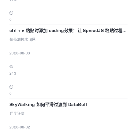
|
0
ctrl + v 粘贴时添加loading效果：让 SpreadJS 粘贴过程可
感知 | 葡萄城技术团队
葡萄城技术团队
|
2026-08-03
|
243
|
0
SkyWalking 如何平滑过渡到 DataBuff
乒乓狂魔
|
2026-08-02
|