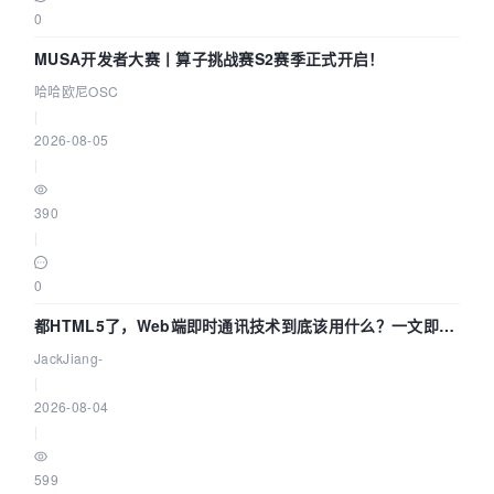
0
MUSA开发者大赛丨算子挑战赛S2赛季正式开启！
哈哈欧尼OSC
|
2026-08-05
|
390
|
0
都HTML5了，Web端即时通讯技术到底该用什么？一文即
懂！
JackJiang-
|
2026-08-04
|
599