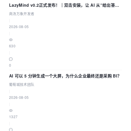
LazyMind v0.2正式发布！｜双击安装，让 AI 从“给出答案”
走到“完成交付”
商汤万象开发者
|
2026-08-05
|
630
|
0
AI 可以 5 分钟生成一个大屏，为什么企业最终还是采购 BI？
葡萄城技术团队
|
2026-08-05
|
1327
|