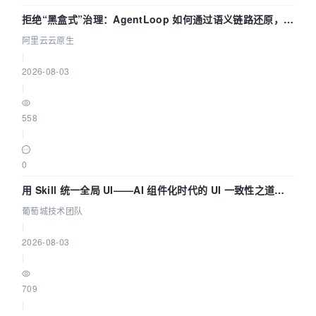
拒绝“黑盒式”治理：AgentLoop 如何通过语义链路还原，精
准发现 AI 调用中的敏感数据泄漏？
阿里云云原生
|
2026-08-03
|
558
|
0
用 Skill 统一全局 UI——AI 组件化时代的 UI 一致性之道
（五） | 葡萄城技术团队
葡萄城技术团队
|
2026-08-03
|
709
|