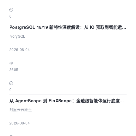
|
0
PostgreSQL 18/19 新特性深度解读：从 IO 预取到智能运
维，全面提升数据库体验
IvorySQL
|
2026-08-04
|
3605
|
0
从 AgentScope 到 FinXScope：金融级智能体运行底座的
演进与实践
阿里云云原生
|
2026-08-04
|