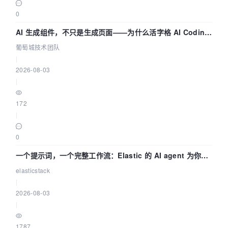
0
AI 生成组件，不只是生成页面——为什么活字格 AI Coding
的组件化能力更重要（四） | 葡萄城技术团队
葡萄城技术团队
|
2026-08-03
|
172
|
0
一个提示词，一个完整工作流：Elastic 的 AI agent 为你编
写自动化流程
elasticstack
|
2026-08-03
|
1787