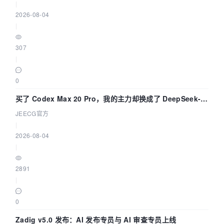
|
2026-08-04
|
307
|
0
买了 Codex Max 20 Pro，我的主力却换成了 DeepSeek-
V4-Flash——因为它快得不可思议
JEECG官方
|
2026-08-04
|
2891
|
0
Zadig v5.0 发布：AI 发布专员与 AI 审查专员上线