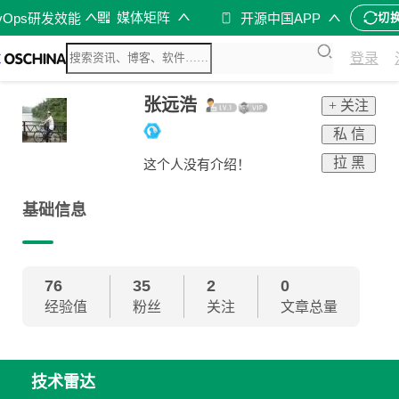
媒体矩阵
vOps研发效能
开源中国APP
切
登录
张远浩
+ 关注
私 信
拉 黑
这个人没有介绍！
基础信息
76
35
2
0
经验值
粉丝
关注
文章总量
技术雷达