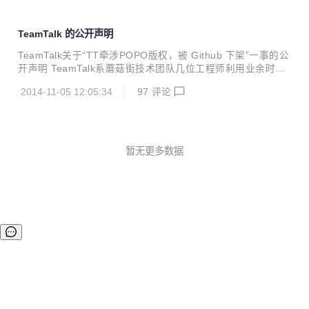
TeamTalk 的公开声明
TeamTalk关于“TT牵涉POPO版权，被 Github 下架”一事的公
开声明 TeamTalk系蘑菇街技术团队几位工程师利用业余时间
开发的一套IM软件，一直被蘑菇街用于公司内部沟通使用。今
2014-11-05 12:05:34
97
评论
年9月26日，我们决定将其托管在Github平台上，进行开源。
本意是出于对创业早期使用了很多开源软件的感恩心态，将一
些优秀的软件回馈开源社区，并集合社区力量，一起来完善和
进行更多创新。 11月4日晚上11点左右，我们在没有接到任何
通知的情况下发现，所有跟 TeamTalk 相关的软件仓库被 Gith
暂无更多数据
ub 禁用，随后我们收到了Github的下架邮件，并在Github主
页上看到了相关的下架通知。 首先，我们...