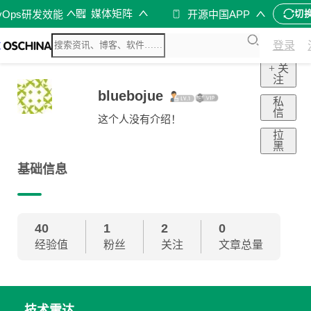
媒体矩阵
vOps研发效能
开源中国APP
切
登录
+ 关
注
bluebojue
私
信
这个人没有介绍！
拉
黑
基础信息
40
1
2
0
经验值
粉丝
关注
文章总量
技术雷达