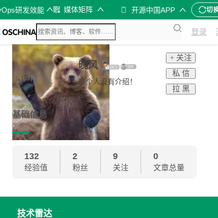
媒体矩阵
vOps研发效能
开源中国APP
切
登录
+ 关注
晚风
私 信
这个人没有介绍！
拉 黑
基础信息
132
2
9
0
经验值
粉丝
关注
文章总量
技术雷达