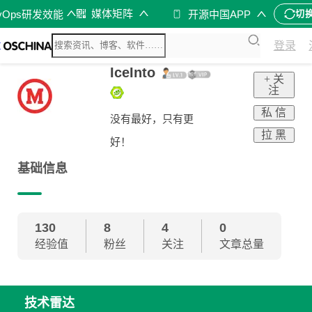
媒体矩阵
vOps研发效能
开源中国APP
切
登录
IceInto
+ 关
注
私 信
没有最好，只有更
拉 黑
好！
基础信息
130
8
4
0
经验值
粉丝
关注
文章总量
技术雷达