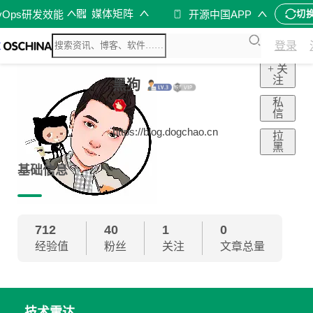
媒体矩阵
vOps研发效能
开源中国APP
切
登录
+ 关
注
黑狗
私
信
https://blog.dogchao.cn
拉
黑
基础信息
712
40
1
0
经验值
粉丝
关注
文章总量
技术雷达