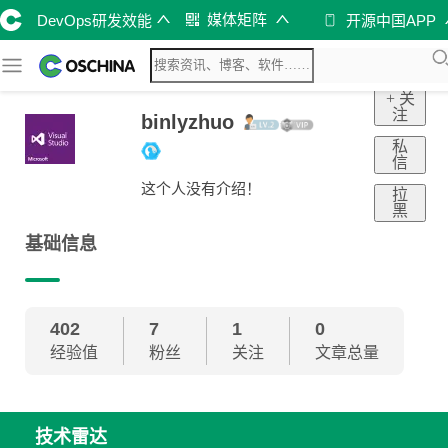
媒体矩阵
DevOps研发效能
开源中国APP
+ 关
注
binlyzhuo
私
信
这个人没有介绍！
拉
黑
基础信息
402
7
1
0
经验值
粉丝
关注
文章总量
技术雷达