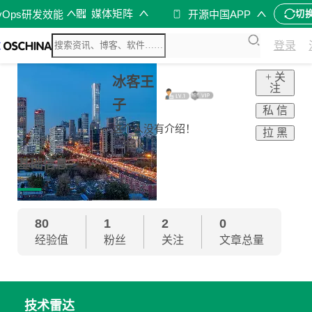
媒体矩阵
vOps研发效能
开源中国APP
切
登录
+ 关
冰客王
注
子
私 信
这个人没有介绍！
拉 黑
基础信息
80
1
2
0
经验值
粉丝
关注
文章总量
技术雷达