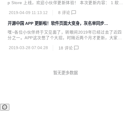
榜」 ●新增「开源软件精选」，每日推荐精选开源软件。 ●
p Store 上线，欢迎小伙伴更新体验！ 本次更新内容： 1.软件
「划水排行榜」，动弹的活跃用户榜，每日一更，动弹一周活
页大改版 「开源软件」位置外显 新增「开源资讯」、「开源
跃前三名的用户即会上榜，想上榜获取更多关注吗？动弹划水
2019-04-09 11:13:12
8
评论
作者」入口 新增各类别的软件推荐 2.「毛玻璃」灰名单功能
了解一下~ 「动弹」...
拉灰屏蔽用户 管理灰名单 不喜欢TA吗？那就拉灰TA吧！ 详
开源中国 APP 更新啦！软件页面大变身，灰名单同步上
情的功能介绍戳这里 >> 开源中国 APP 更新啦！软件页面大变
线
身，灰名单同步上线 iOS 4.6.0下载：→戳我← 安卓 4.6.0下
嘿~各位小伙伴终于又见面了，转眼间2019年已经过去了近四
载：→戳我← 扫码体验最新版
分之一。APP这次憋了个大招，时隔近两个月才更新，大家久
等了。这一次的客户端更新，主要是软件页面的大改版。 从后
2019-03-28 07:04:28
18
评论
台数据看，「开源软件」这个功能还是hin受欢迎的，原先的
页面辣么丑，入口又深，你们还如此不嫌弃，那就来个大改版
吧，让你们用的更舒服些~ 「开源软件」位置外显 「开源软
件」功能凭实力上位，取代首页原先的「英文」资讯位置。打
开APP，往右一划便是软件页，「英文」资讯内容移动到「博
暂无更多数据
客」后面的位置（自抱自泣）。 新增「开源资讯」、「开源作
者」入口 综合资讯页每天会更新综合资讯和软件资讯，想直接
阅读软件资讯的小伙伴可从软件页的「软件资讯...