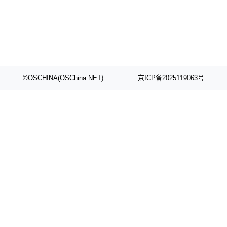
©OSCHINA(OSChina.NET)
京ICP备2025119063号