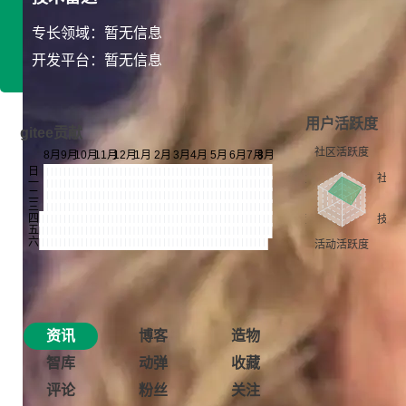
专长领域：暂无信息
开发平台：暂无信息
用户活跃度
gitee贡献
资讯
博客
造物
智库
动弹
收藏
评论
粉丝
关注