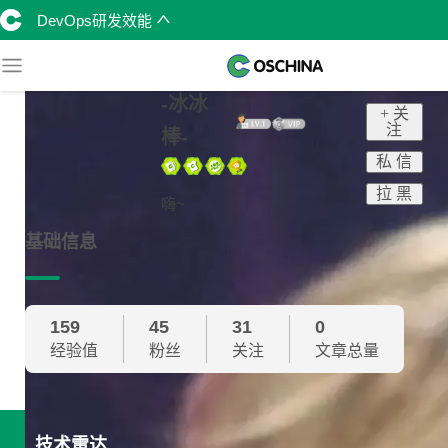
DevOps研发效能
-冰冰
+ 关
注
棒-
私 信
拉 黑
嗨~
基础信息
159
45
31
0
经验值
粉丝
关注
文章总量
技术雷达