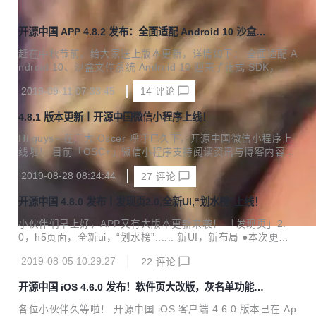
开源中国 APP 4.8.2 发布：全面适配 Android 10 沙盒文
件系统
赶在中秋节前，给大家送上版本更新，详情如下： 全面适配 A
ndroid 10、沙盒文件系统 Android 10 迎来了正式 SDK，废
弃了 Beta 版本中的一些 API，最显著的变化是文件系统更加
2019-09-11 07:33:45
14
评论
安全了，对私有目录和公有目录的读写访问方式有了重大的改
变。 compileSdkVersion 升级到 29，适配公有目录 Picture
4.8.1 版本更新丨开源中国微信小程序上线！
存储媒体图片的读写。 适配公有目录 Download 文件的读
写，不再是通过 File API 方式读写目录，而是需要 MediaStor
Hi guys~ 在广大 Oscer 呼吁已久下，开源中国微信小程序上
e 方式。 适配通过 Intent 唤起 APK 安装器的方式，简单地说
线啦！ 目前「OSC+」微信小程序支持阅读资讯与博客内容，
从 Android N 开始，需要通过 FileP...
评论互动仍需在 APP 内进行。 本次 4.8.1 版本带来一些功能
2019-08-28 08:24:44
27
评论
优化，详情更新如下： 客户端分享资讯和博客内容至微信，自
动生成小程序。 打开第三方白名单； 修复闪退、修复动弹评
开源中国 4.8.0 发布丨发现页2.0,全新UI,“划水榜”上线！
论数 bug。 目前只有安卓版本支持分享小程序，iOS 还在开
发中，想体验小程序的 iOS 手机用户可直接在微信搜索「OS
小伙伴们早上好，APP又有大版本更新来袭！ 「发现页」2.
C+」查看哟。 下载体验安卓最新版：https://www.oschina.n
0，h5页面，全新ui，“划水榜”...... 新UI，新布局 ●本次更新
et/uploads/osc-android-v4.8.1-release.apk 安卓扫码...
的重点在于“更好看，更实用”。搜索功能居中，内容搜索更方
2019-08-05 10:29:27
22
评论
便快捷，顶部增加banner位，内容查看更直观；「摇一摇」、
「扫一扫」入口移至页面顶部。 ●「开源众包」，「码云推
开源中国 iOS 4.6.0 发布！软件页大改版，灰名单功能上
荐」，「线下活动」，「附近的猿」入口移至banner下方ta
线
b。更多调整如下图： 新增「开源软件精选」&「划水排行
各位小伙伴久等啦！ 开源中国 iOS 客户端 4.6.0 版本已在 Ap