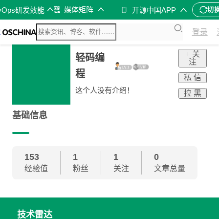
媒体矩阵
vOps研发效能
开源中国APP
切
登录
+ 关
轻码编
注
程
私 信
这个人没有介绍！
拉 黑
基础信息
153
1
1
0
经验值
粉丝
关注
文章总量
技术雷达