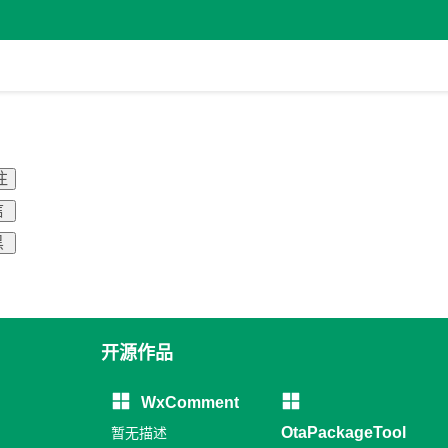
注
信
黑
开源作品
WxComment
OtaPackageTool
暂无描述