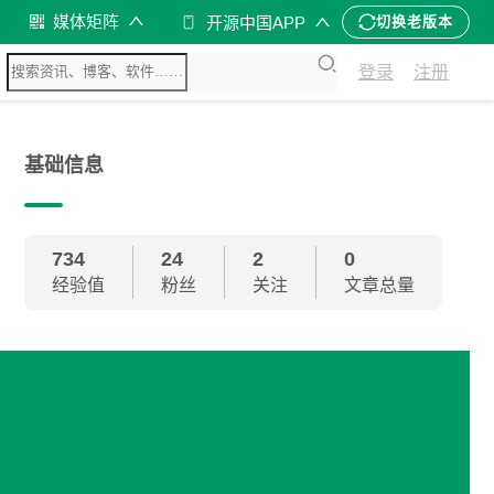
媒体矩阵
开源中国APP
切换老版本
登录
注册
基础信息
734
24
2
0
经验值
粉丝
关注
文章总量