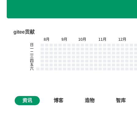
gitee贡献
资讯
博客
造物
智库