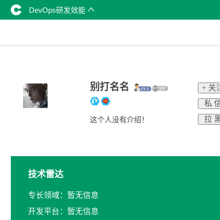
DevOps研发效能
别打名名
+ 关
私 
拉 
这个人没有介绍！
技术雷达
专长领域：暂无信息
开发平台：暂无信息