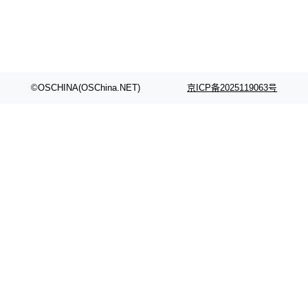
©OSCHINA(OSChina.NET)
京ICP备2025119063号