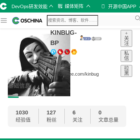
媒体矩阵
DevOps研发效能
开源中国APP
KINBUG-
+
关
BP
注
私
信
gitee地址：
拉
黑
https://gitee.com/kinbug
基础信息
1030
127
6
0
经验值
粉丝
关注
文章总量