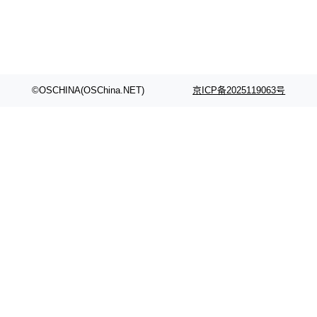
©OSCHINA(OSChina.NET)
京ICP备2025119063号