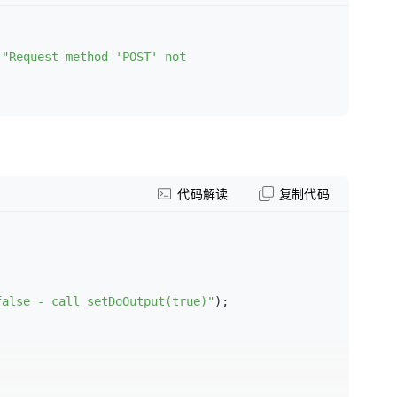
:
"Request method 'POST' not 
代码解读
复制代码
false - call setDoOutput(true)"
);
