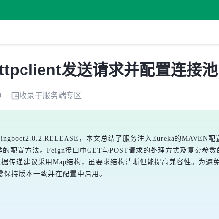
的Httpclient发送请求并配置连接池
0
收录于
服务端
专区
.RC2与Springboot2.0.2.RELEASE，本文总结了服务注入Eure
和启动类的配置方法。Feign接口中GET与POST请求的处理方式及复杂参数
传递建议采用Map结构，虽要求结构清晰但能提高兼容性。为避免连接池问
ient，需保持版本一致并在配置中启用。