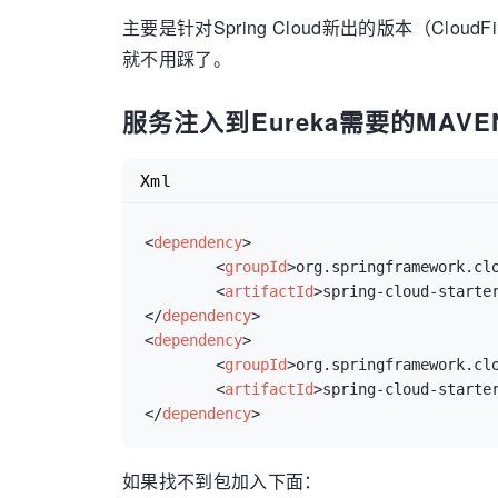
主要是针对Spring Cloud新出的版本（Clou
就不用踩了。
服务注入到Eureka需要的MAV
Xml
<
dependency
>
<
groupId
>
org.springframework.cl
<
artifactId
>
spring-cloud-starte
</
dependency
>
<
dependency
>
<
groupId
>
org.springframework.cl
<
artifactId
>
spring-cloud-starte
</
dependency
>
如果找不到包加入下面：