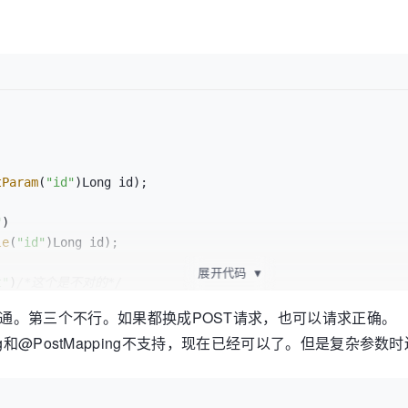


tParam
(
"id"
)Long id);

"
)

le
(
"id"
)Long id);

展开代码
▼
t"
)
/*这个是不对的*/
(
@RequestBody
 User user);

求通。第三个不行。如果都换成POST请求，也可以请求正确。
Mapping和@PostMapping不支持，现在已经可以了。但是复杂