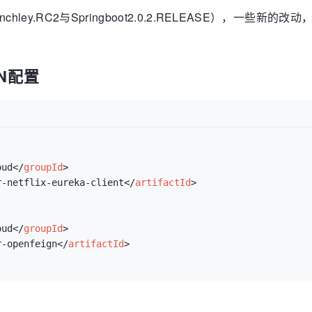
dFinchley.RC2与Springboot2.0.2.RELEASE
EN配置
oud
</
groupId
>
r-netflix-eureka-client
</
artifactId
>
oud
</
groupId
>
r-openfeign
</
artifactId
>