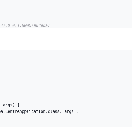
127.0.0.1:8000/eureka/
 args) {

ealCentreApplication.class, args);
