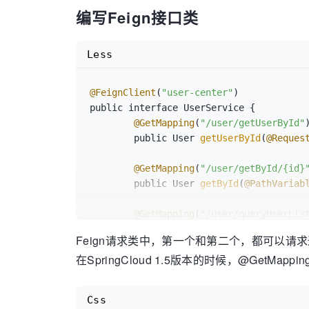
编写Feign接口类
Less
@FeignClient
(
"user-center"
)

public interface UserService {

@GetMapping
(
"/user/getUserById"
)
	public User 
getUserById
(
@Reques
@GetMapping
(
"/user/getById/{id}
	public User 
getById
(
@PathVariab
@GetMapping
(
"/user/queryUserLis
	public List<User> 
queryUserList
Feign请求类中，第一个和第二个，都可以请
}
在SpringCloud 1.5版本的时候，@Get
Css