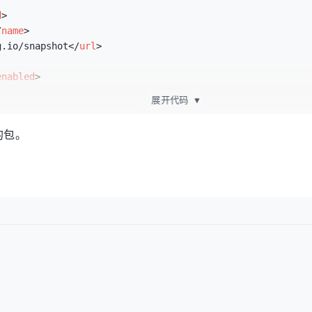
d
>
/
name
>
g.io/snapshot
</
url
>
enabled
>
展开代码
▼
的包。
id
>
</
name
>
g.io/milestone
</
url
>
/
enabled
>