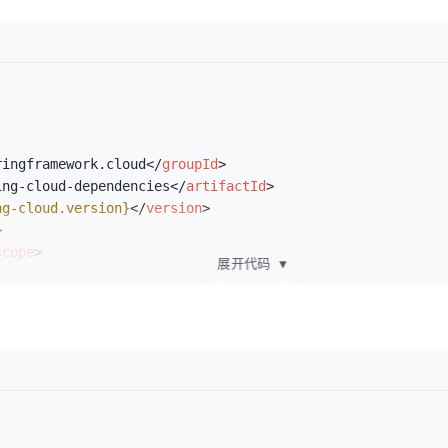
ringframework.cloud
</
groupId
>
ing-cloud-dependencies
</
artifactId
>
ng-cloud.version}
</
version
>
>
scope
>
展开代码
▼