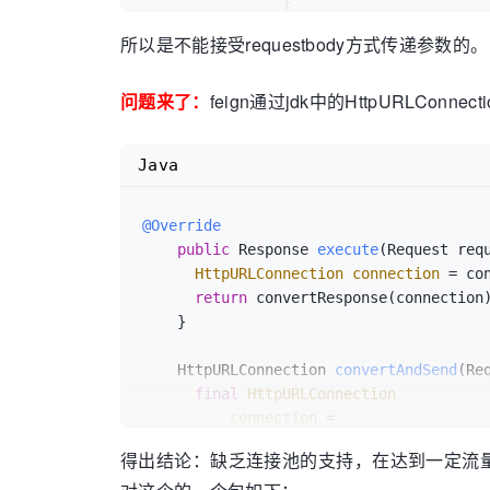
		}

	}

所以是不能接受requestbody方式传递参数的。
}
问题来了：
feign通过jdk中的HttpURLConnec
Java
@Override
public
 Response 
execute
(Request req
HttpURLConnection
connection
=
 co
return
 convertResponse(connection)
    }

    HttpURLConnection 
convertAndSend
(Re
final
HttpURLConnection
connection
=
          (HttpURLConnection) 
new
URL
(r
得出结论：缺乏连接池的支持，在达到一定流量的后服
if
 (connection 
instanceof
 HttpsURL