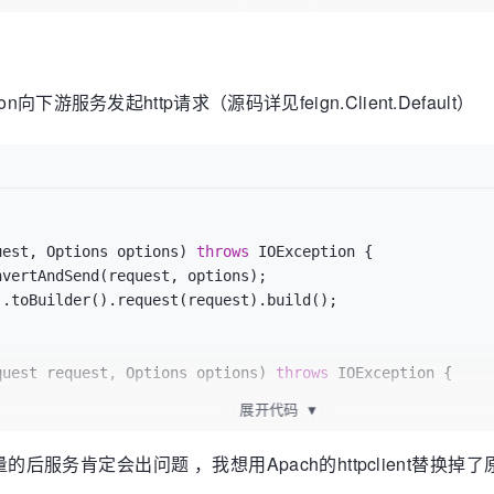
tion向下游服务发起http请求（源码详见feign.Client.Default）
uest, Options options)
throws
 IOException {

nvertAndSend(request, options);

.toBuilder().request(request).build();

quest request, Options options)
throws
 IOException {

展开代码
▼
equest.url()).openConnection();

务肯定会出问题 ，我想用Apach的httpclient替换掉了原
Connection) {
