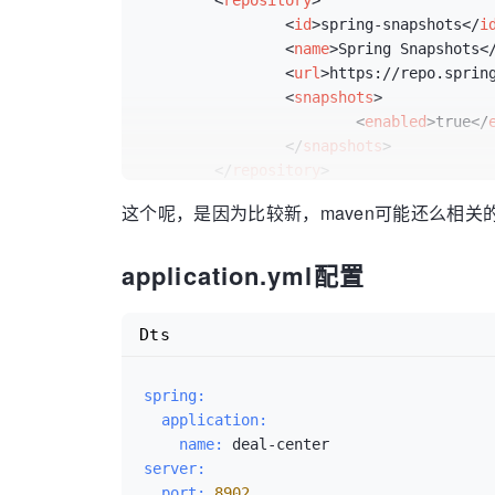
<
repository
>
<
id
>
spring-snapshots
</
i
<
name
>
Spring Snapshots
<
<
url
>
https://repo.sprin
<
snapshots
>
<
enabled
>
true
</
</
snapshots
>
</
repository
>
<
repository
>
这个呢，是因为比较新，maven可能还么相关
<
id
>
spring-milestones
</
<
name
>
Spring Milestones
application.yml配置
<
url
>
https://repo.sprin
<
snapshots
>
<
enabled
>
false
<
Dts
</
snapshots
>
</
repository
>
</
repositories
>
spring:
  application:
    name:
server:
  port:
8902