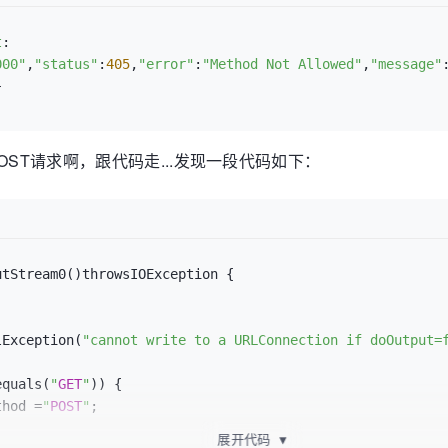
t
: 

000"
,
"status"
:
405
,
"error"
:
"Method Not Allowed"
,
"message"
}
ST请求啊，跟代码走...发现一段代码如下：
tStream0()throwsIOException {

olException(
"cannot write to a URLConnection if doOutput=
.equals(
"
GET
"
)) {

ethod =
"
POST
"
;

展开代码
▼