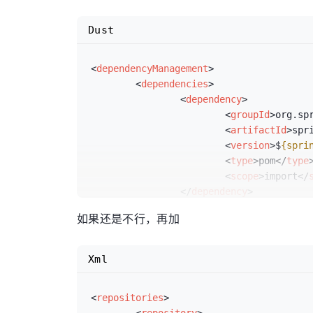
Dust
<
dependencyManagement
>
<
dependencies
>
<
dependency
>
<
groupId
>
org.sp
<
artifactId
>
spr
<
version
>
$
{spri
<
type
>
pom
</
type
<
scope
>
import
</
</
dependency
>
</
dependencies
>
如果还是不行，再加
</
dependencyManagement
>
Xml
<
repositories
>