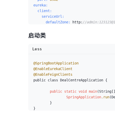
eureka:
  client:
    serviceUrl:
      defaultZone:
 http:
//admin:123123@
启动类
Less
@SpringBootApplication
@EnableEurekaClient
@EnableFeignClients
public class DealCentreApplication {

public
static
void
main
(String[]
SpringApplication
.run
(D
	}
