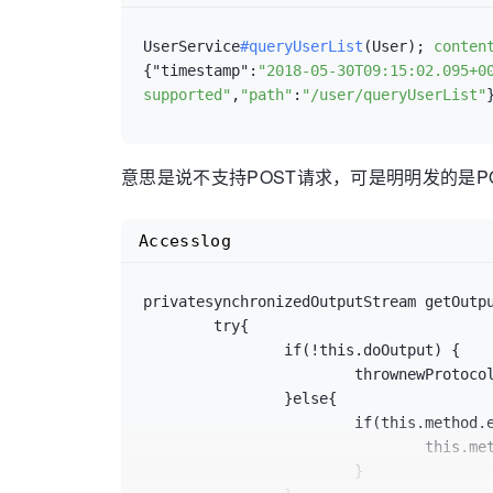
UserService
#queryUserList
(User); 
conten
{"timestamp":
"2018-05-30T09:15:02.095+0
supported"
,
"path"
:
"/user/queryUserList"
意思是说不支持POST请求，可是明明发的是PO
Accesslog
privatesynchronizedOutputStream getOutpu
	try{

		if(!this.doOutput) {

			thrownewProtoc
		}else{

			if(this.method
				this.m
			}
