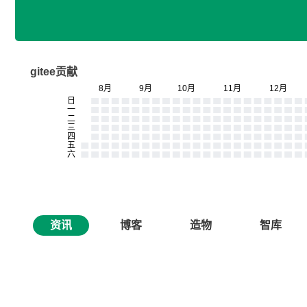
gitee贡献
资讯
博客
造物
智库