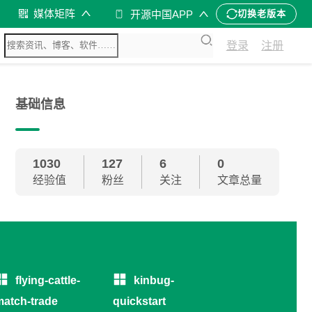
媒体矩阵
开源中国APP
切换老版本
登录
注册
基础信息
1030
127
6
0
经验值
粉丝
关注
文章总量
flying-cattle-
kinbug-
atch-trade
quickstart