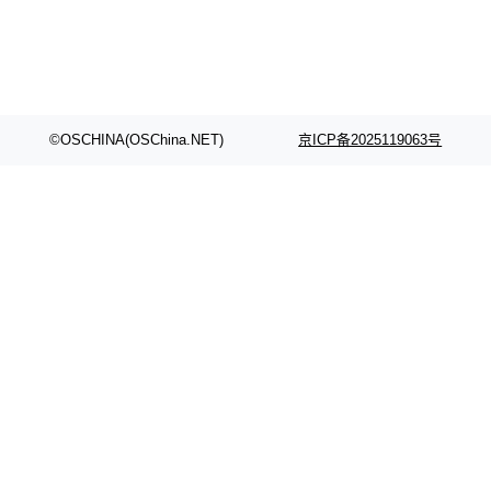
©OSCHINA(OSChina.NET)
京ICP备2025119063号