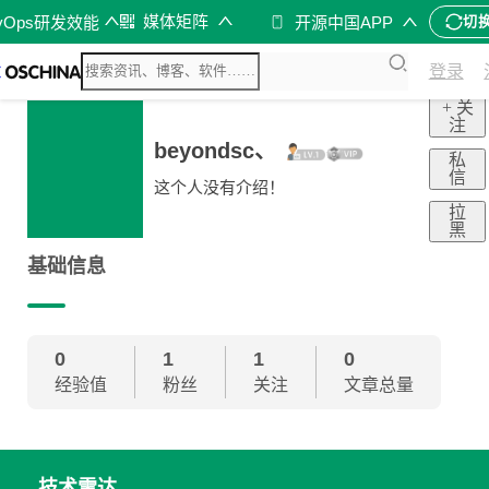
媒体矩阵
vOps研发效能
开源中国APP
切
登录
+ 关
注
beyondsc、
私
信
这个人没有介绍！
拉
黑
基础信息
0
1
1
0
经验值
粉丝
关注
文章总量
技术雷达