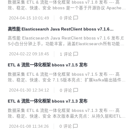
一个基于 java 语言实现数据采集作业的强大 ETL 工具，提供
数据采集 ETL & 流批一体化框架 bboss v7.1.8 发布 --- 高
丰富的输入插件和输出插件，可以基于插件规范轻松扩展新的
效、稳定、快速、安全 bboss 是一个基于开源协议 Apache Li
输入插件和...
cense 发布的开源项目，由开源团队 bboss 运维，主要由以
2024-04-15 10:01:49
0
评论
下三部分构成： Elasticsearch Highlevel Java Restclient ，
一个高性能高兼容性的 Elasticsearch/Opensearch java orm
高性能 Elasticsearch Java RestClient bboss v7.1.6
客户端框架 数据采集同步 ETL ，一个基于 java 语言实现数据
发布
采集作业的强大 ETL 工具，提供丰富的输入插件和输出插
高性能 Elasticsearch Java RestClient bboss v7.1.6 发布,E
件，可以基于插件规范轻松扩展新的输入插件和输出插件 流批
S小白分分钟上手，功能丰富，涵盖Elasticsearch所有功能，
一体化计算框架...
多集群多数据源,自动索引托管，多种分页机制，傻瓜级CRU
2024-02-22 09:18:45
1
评论
D，脚本，sql，jdbc，高亮，权重，聚合，IP地理位置解析，
父子嵌套等，应有尽有。 主要特点：代码简洁，性能高效，客
ETL & 流批一体化框架 bboss v7.1.5 发布
户端负载容灾，兼容性好，易于集成 A highlevel rest client.
A high performence o/r mapping rest client. A dsl and sql r
数据采集 ETL & 流批一体化框架 bboss v7.1.5 发布 --- 高
est client. Support Elasti...
效、稳定、快速、安全 7.1.5版本亮点：扩展kafka输出插件，
可以根据需求，在记录级别设置数据发送Kafka主题。 bboss
2024-01-30 12:34:12
0
评论
是一个基于开源协议 Apache License 发布的开源项目，由开
源团队 bboss 运维，主要由以下三部分构成： Elasticsearch
ETL & 流批一体化框架 bboss v7.1.3 发布
Highlevel Java Restclient ， 一个高性能高兼容性的 Elastics
earch/Opensearch java 客户端框架 数据采集同步 ETL ，一
数据采集 ETL & 流批一体化框架 bboss v7.1.3 发布 --- 高
个基于 java 语言实现数据采集作业的强大 ETL 工具，提供...
效、稳定、快速、安全 本次版本最大亮点：从持久层和ETL两
个方面优化对Clickhouse的支持，新增Clickhouse客户端负载
2024-01-08 11:34:26
0
评论
均衡机制 bboss 是一个基于开源协议 Apache License 发布
的开源项目，由开源团队 bboss 运维，主要由以下三部分构