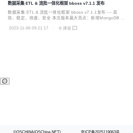
数据采集 ETL & 流批一体化框架 bboss v7.1.1 发布
成： Elasticsearch Highlevel Java Restclient ， 一个高性能
高兼容性的 Elasticsearch/Opensearch java 客户端框架 数
数据采集 ETL & 流批一体化框架 bboss v7.1.1发布 --- 高
据采集同步 ETL ，一个基于 java 语言实现数据采集作业的
效、稳定、快速、安全 本次版本最大亮点：新增MongoDB C
强...
DC输入插件，可以增量模式采集MongoDB 增、删、改数
2023-11-06 09:21:17
0
评论
据，也可每次作业重启从最新位置采集MongoDB 增、删、改
数据，同时带来了一系列实用的功能改进。 bboss 是一个基
于开源协议 Apache License 发布的开源项目，由开源团队 b
boss 运维，主要由以下三部分构成： Elasticsearch Highlev
el Java Restclient ， 一个高性能高兼容性的 Elasticsearch/
Opensearch java 客户...
©OSCHINA(OSChina.NET)
京ICP备2025119063号