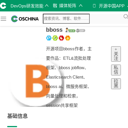
媒体矩阵
DevOps研发效能
开源中国APP
bboss
开源项目bboss作者，主
+
关
要作品：ETL&流批处理
注
私
框架、bboss jobflow、
信
Elasticsearch Client、
拉
黑
bboss ai、微服务框架、
向量处理和检索，
session共享框架
基础信息