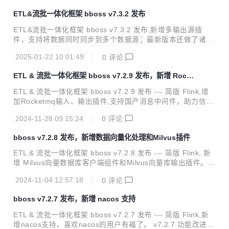
erberos认证对接华为云Elasticsearch。 v7.3.5 功能改进 Ela
ETL&流批一体化框架 bboss v7.3.2 发布
sticsearch客户端改进：Elasticsearch客户端健康检查机制、
服务节点发现机制、负载均衡容灾机制与Http-proxy微服务框
ETL&流批一体化框架 bboss v7.3.2 发布,新增多输出源插
架完全合并 Elasticsearch客户端改进：Elasticsearch客户端
件，支持将数据同时同步到多个数据源；最新版本还做了诸多
新增异地...
性能优化改造，带来更加极速的数据采集同步以及流计算性能
2025-01-22 10:01:49
0
评论
体验。 v7.3.2 功能改进 数据采集功能扩展：增加多输出插
件，支持将采集的数据同时同步到多个数据源 数据采集功能改
ETL & 流批一体化框架 bboss v7.2.9 发布，新增 Rocke
进：优化文件输出插件文件切割机制，优化输出记录数据buff
tmq 支持
er机制，提升数据文件生成性能 数据采集功能改进：作业任务
ETL & 流批一体化框架 bboss v7.2.9 发布 --- 简版 Flink,增
完成回调处理配置管理优化 数据采集功能改进：优化作业停止
加Rocketmq输入、输出插件,支持国产消息中间件，助力信创
逻辑 Kafka客户端组件改进：优化消费组件事务管理机制 Jso
创新；增加向量数据库Milvus输入插件，结合Milvus输出插
n组件改进：增加不关闭writer的json序列化方法，提供更加优
2024-11-28 09:15:24
0
评论
件，为向量数据库Milvus提供数据迁移和导入导出能力。 v7.
雅...
2.9 功能改进 新增Rocketmq输入插件：从Rocketmq接收数
bboss v7.2.8 发布，新增数据向量化处理和Milvus插件
据，支持同时设置多个topic主题，指定消息消费位置等参数；
可以使用各种输出插件输出经过加工处理后的消息数据。 新增
ETL & 流批一体化框架 bboss v7.2.8 发布 --- 简版 Flink, 新
Rocketmq输出插件：从各种数据来源采集数据，经过加工处
增 Milvus向量数据库客户端组件和Milvus向量库输出插件。 v
理后，通过Rocketmq输出插件将处理后的数据发送到Rocket
7.2.8 功能改进 数据交换功能扩展：增加向量数据库Milvus输
mq 增...
2024-11-04 12:57:18
0
评论
出插件，支持在数据处理时，调用向量模型服务，对数据进行
向量化处理，将向量化数据输出保存到向量库Milvus。 <p sty
bboss v7.2.7 发布，新增 nacos 支持
le="margin-left:0; margin-right:0">使用参考文档：<a href
="https://esdoc.bbossgroups.com/#/datatran-plugins?id=_
ETL & 流批一体化框架 bboss v7.2.7 发布 --- 简版 Flink,新
212-milvus%e5%90%91%e...
增nacos支持，喜欢nacos的用户有福了。 v7.2.7 功能改进 ht