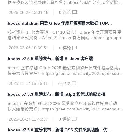
据交换以及流批处理计算引擎；bboss与国产分布式全文检索
产品Easysearch达成战略合作，bboss elasticsearch java客
2026-06-22 13:01:45
0
评论
户端全面兼容Easysearch全系列版本；带来诸多功能改进和b
ug修复。 v7.5.6新特性 多智能体协同框架，全面支持Reason
bboss-datatran 荣登 Gitee 年度开源项目大数据 TOP10
-Action模式；基于bboss有向循环图实现多智能体编排和自主
榜单
循环迭代，支持并行、串行、条件、路由、裁判、通用、循环l
参考资料 1. 七大赛道 TOP 10 公布！Gitee 年度开源项目评
oop等多种智能体节点，轻松按需编排一切可能的任务节点到
选结果正式揭晓 - Gitee 2. bboss 官方网站 - bboss groups
智能体工作流；支持智能体工作流定时调度执行，提供节假日
忽略执行或者指定...
2026-02-06 10:39:51
0
评论
bboss v7.5.5 重磅发布，新增 AI Java 客户端
bboss 正在参加 Gitee 2025 最受欢迎的开源软件投票活动，
快来给我投票吧！https://gitee.com/activity/2025opensourc
e?ident=ISATKM bboss v7.5.5 重磅发布，新增AI java客户
2025-11-17 15:26:11
0
评论
端，同时带来一系列功能完善和改进。bboss ai java客户端目
前支持以下功能（可通过下面的案例地址下载部署到本地体
bboss v7.5.3 重磅发布，新增 http2 和流式响应支持
验）： 文本对话 图像识别 图像生成 语音识别 语音生成 视频
生成 v7.5.5 功能改进 AI模型客户端服务改进：发送流结束事
bboss正在参加 Gitee 2025 最受欢迎的开源软件投票活动，
件到前端，可以在流结束事件中附带附加信息，例如：Rag附
快来给我投票吧！https://gitee.com/activity/2025opensourc
件材料链接等 AI模型客户端httprp...
e?ident=ISATKM bboss v7.5.3 重磅发布，新增http2和流式
2025-10-27 11:45:37
0
评论
响应支持，轻松实现各种大模型流式模式调用，同时带来一系
列功能完善和改进。 v7.5.3 功能改进 bboot改进：支持jetty1
bboss v7.5.0 重磅发布，新增 OSS 文件采集功能，优化
0 websocket功能 工作流改进：工作流触发器脚本接口增加lo