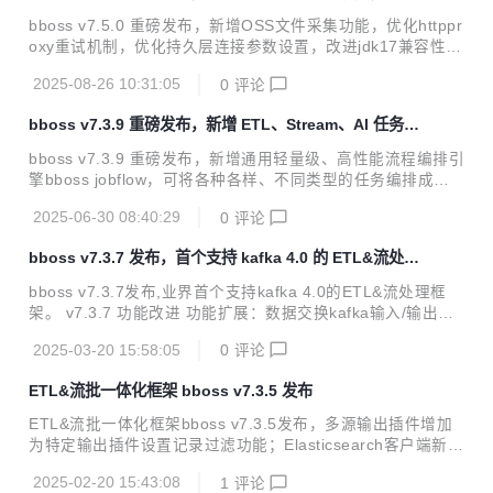
httpproxy 重试机制
gger日志对象，用于在脚本中记录日志 优化数据库管理工具
bboss v7.5.0 重磅发布，新增OSS文件采集功能，优化httppr
mysqlbinlog同步改进：自定义BinaryLogClientExt，打印异
oxy重试机制，优化持久层连接参数设置，改进jdk17兼容性。
常情况日...
v7.5.0 功能改进 工作流调度机制完善：一次性执行流程支持
2025-08-26 10:31:05
0
评论
异步执行模式 工作流改进：通用函数节点提供抽象函数基础类
BaseJobFlowNodeFunction，供具体函数继承使用，默认提
bboss v7.3.9 重磅发布，新增 ETL、Stream、AI 任务流
供了节点初始化方法的实现 工作流改进：完善工作流执行上下
程编排引擎
文参数管理api，获取参数方法可以指定默认值 工作流改进：
bboss v7.3.9 重磅发布，新增通用轻量级、高性能流程编排引
完善并行分支barrier机制：增加自定义JobFlowCyclicBarrie
擎bboss jobflow，可将各种各样、不同类型的任务编排成工
r，设置barrier超时时间，避免出现一直阻塞等待的可能性 文
作流，进行统一调度执行，譬如数据采集作业任务、流批处理
件采集插件...
2025-06-30 08:40:29
0
评论
作业任务、业务办理任务、充值缴费任务以及大模型推理任务
等按顺序编排成工作流。 v7.3.9 功能改进 新增通用工作流bb
bboss v7.3.7 发布，首个支持 kafka 4.0 的 ETL&流处理
oss jobflow，使用参考文档 https://esdoc.bbossgroups.co
框架
m/#/jobworkflow 数据交换模块增加作业流程任务编排功能 基
bboss v7.3.7发布,业界首个支持kafka 4.0的ETL&流处理框
础框架jdk 17+版本兼容性改进 引入amz s3协议，实现文件上
架。 v7.3.7 功能改进 功能扩展：数据交换kafka输入/输出插
传到多种oss数据库，譬如Minio 处理Elastics...
件支持最新Kafka 4.0.0（彻底去除对Zookeeper依赖） kafka
2025-03-20 15:58:05
0
评论
4.0插件数据交换作业案例下载地址 https://gitee.com/bboss/
kafka2x-elasticsearch/tree/7.3.7-jdk18/ 2. 问题修复：修复
ETL&流批一体化框架 bboss v7.3.5 发布
数据交换Serial任务执行时报TaskMetrics空指针问题 参考资
料 bboss ETL 工具使用集成指南 https://esdoc.bbossgroup
ETL&流批一体化框架bboss v7.3.5发布，多源输出插件增加
s.com/#/db-e...
为特定输出插件设置记录过滤功能；Elasticsearch客户端新增
异地双中心异地灾备机制，提升框架高可用性；Elasticsearch
2025-02-20 15:43:08
1
评论
client和http微服务框架增加对Kerberos认证支持；支持基于K