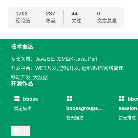
1702
237
44
0
经验值
粉丝
关注
文章总量
技术雷达
专长领域：Java EE, J2ME/K-Java, Perl
开发平台：WEB开发, 游戏开发, 运维/系统/网络管理,
移动开发, 大数据
开源作品
bboss
bbo
bbossgroups
session
暂无描述
RPC
暂无描述
暂无描述
更多