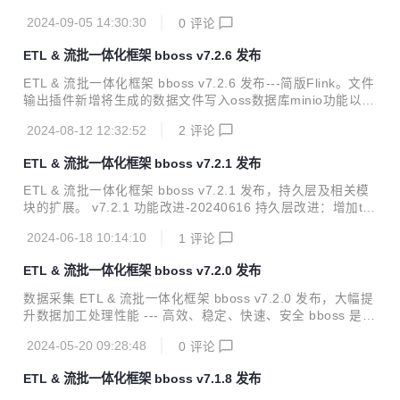
tp服务框架改进：http-proxy增加nacos配置中心支持以及基
2024-09-05 14:30:30
0
评论
于nacos服务发现功能 es客户端改进：增加nacos配置中心支
持以及基于nacos的es节点发现功能 es客户端改进：es数据
ETL & 流批一体化框架 bboss v7.2.6 发布
源停止后，相应的ClientInterface api抛出es数据源停止异
常；数据源重启后，相应的ClientInterface api即可恢复正常
ETL & 流批一体化框架 bboss v7.2.6 发布---简版Flink。文件
调用，提供相应的测试用例CustormInitAndBoot1 基础框架改
输出插件新增将生成的数据文件写入oss数据库minio功能以及
进：属性配置管...
若干改进。 v7.2.6 功能改进-20240812 问题修复：修复部分
2024-08-12 12:32:52
2
评论
Postgresql分页查询失败问题 功能改进：将框架中部分缓存功
能中使用的HashMap调整为ConcurrentHashMap,消除可能
ETL & 流批一体化框架 bboss v7.2.1 发布
存在多线程安全隐患 文件输出插件改进：增加将文件写入oss
数据库minio功能，使用案例：抽取Elasticsearch数据生成文
ETL & 流批一体化框架 bboss v7.2.1 发布，持久层及相关模
件，并写入oss数据库minio 问题修复：修复大数据量excel文
块的扩展。 v7.2.1 功能改进-20240616 持久层改进：增加td
件采集失败问题 持久层改进：优化持久层查询元...
engine数据库的适配器 数据库输出插件改进：同步sql 输出到
2024-06-18 10:14:10
1
评论
log日志 数据库输入、输出插件改进：增加直接引用第三方Da
tasource功能： 输入插件直接引用第三方Datasource功能 输
ETL & 流批一体化框架 bboss v7.2.0 发布
出插件直接引用第三方Datasource功能 使用案例 https://esd
oc.bbossgroups.com/#/bboss-datasyn-demo 数据采集&流
数据采集 ETL & 流批一体化框架 bboss v7.2.0 发布，大幅提
批一体化处理使用指南 https://esdoc.bbossgroups.com/...
升数据加工处理性能 --- 高效、稳定、快速、安全 bboss 是一
个基于开源协议 Apache License 发布的开源项目，由开源团
2024-05-20 09:28:48
0
评论
队 bboss 运维，主要由以下三部分构成： Elasticsearch Hig
hlevel Java Restclient ， 一个高性能高兼容性的 Elasticsear
ETL & 流批一体化框架 bboss v7.1.8 发布
ch/Opensearch java orm 客户端框架 数据采集同步 ETL ，