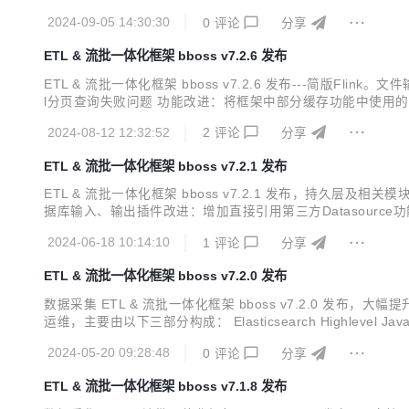
lientInterface api即可恢复正常调用，提供相应的测试用例Cus
2024-09-05 14:30:30
0
评论
分享
ETL & 流批一体化框架 bboss v7.2.6 发布
ETL & 流批一体化框架 bboss v7.2.6 发布---简版Fli
l分页查询失败问题 功能改进：将框架中部分缓存功能中使用的Has
用案例：抽取Elasticsearch数据生成文件，并写入oss数据
2024-08-12 12:32:52
2
评论
分享
ETL & 流批一体化框架 bboss v7.2.1 发布
ETL & 流批一体化框架 bboss v7.2.1 发布，持久层及相关
据库输入、输出插件改进：增加直接引用第三方Datasource功能： 输入
m/#/bboss-datasyn-demo 数据采集&流批一体化处理使用指南 https
2024-06-18 10:14:10
1
评论
分享
ETL & 流批一体化框架 bboss v7.2.0 发布
数据采集 ETL & 流批一体化框架 bboss v7.2.0 发布，大
运维，主要由以下三部分构成： Elasticsearch Highlevel Jav
现数据采集作业的强大 ETL 工具，提供丰富的输入插件和输出
2024-05-20 09:28:48
0
评论
分享
ETL & 流批一体化框架 bboss v7.1.8 发布