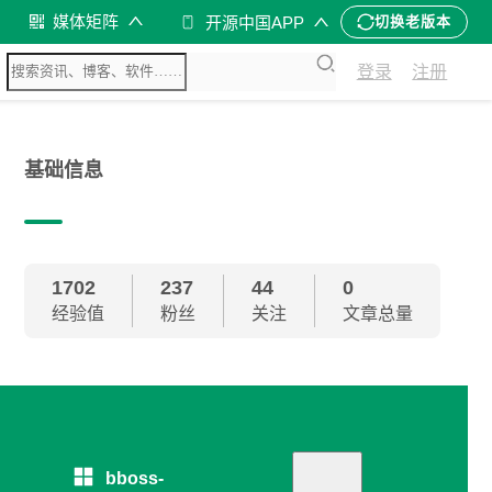
媒体矩阵
开源中国APP
切换老版本
登录
注册
基础信息
1702
237
44
0
经验值
粉丝
关注
文章总量
bboss-