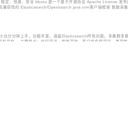
- 高效、稳定、快速、安全 bboss 是一个基于开源协议 Apache Lice
， 一个高性能高兼容性的 Elasticsearch/Opensearch java orm客户
展新的输入插件和输出插件 流批一体化计算框架...
s v7.1.6 发布,ES小白分分钟上手，功能丰富，涵盖Elasticsearch所
主要特点：代码简洁，性能高效，客户端负载容灾，兼容性好，易于集成 A highlev
..
O
--- 高效、稳定、快速、安全 7.1.5版本亮点：扩展kafka输出插件，可以根
要由以下三部分构成： Elasticsearch Highlevel Java Restclie
据采集作业的强大 ETL 工具，提供...
-- 高效、稳定、快速、安全 本次版本最大亮点：从持久层和ETL两个方面优化对Cl
开源
×
AI ·
队 bboss 运维，主要由以下三部分构成： Elasticsearch Highlevel 
基于 java 语言实现数据采集作业的强...