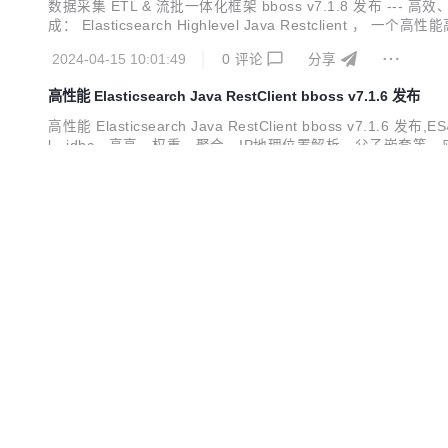
数据采集 ETL & 流批一体化框架 bboss v7.1.8 发布 --
成： Elasticsearch Highlevel Java Restclient 
工具，提供丰富的输入插件和输出插件，可以基于插件规范轻松扩
2024-04-15 10:01:49
0
评论
分享
高性能 Elasticsearch Java RestClient bboss v7.1.6 发布
高性能 Elasticsearch Java RestClient bbos
l，jdbc，高亮，权重，聚合，IP地理位置解析，父子嵌套等，应有尽有。 
mapping rest client. A dsl and sql rest client. Support Elasti.
2024-02-22 09:18:45
1
评论
分享
ETL & 流批一体化框架 bboss v7.1.5 发布
数据采集 ETL & 流批一体化框架 bboss v7.1.5 发布 
源协议 Apache License 发布的开源项目，由开源团队 bboss 运维，主
a 客户端框架 数据采集同步 ETL ，一个基于 java 语言实现数
2024-01-30 12:34:12
0
评论
分享
ETL & 流批一体化框架 bboss v7.1.3 发布
数据采集 ETL & 流批一体化框架 bboss v7.1.3 发布 -
oss 是一个基于开源协议 Apache License 发布的开源项目，由开源团
h/Opensearch java 客户端框架 数据采集同步 ETL ，一个
2024-01-08 11:34:26
0
评论
分享