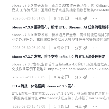
bboss v7.5.0 重磅发布，新增OSS文件采集功能，优化ht
模式 工作流改进：通用函数节点提供抽象函数基础类BaseJob
取参数方法可以指定默认值 工作流改进：完善并行分支barrier机制：
2025-08-26 10:31:05
0
评论
分享
bboss v7.3.9 重磅发布，新增 ETL、Stream、AI 任务流程编
bboss v7.3.9 重磅发布，新增通用轻量级、高性能流程
业务办理任务、充值缴费任务以及大模型推理任务等按顺序编排成工作流。 v7.3
交换模块增加作业流程任务编排功能 基础框架jdk 17+版本兼容性改进
2025-06-30 08:40:29
0
评论
分享
bboss v7.3.7 发布，首个支持 kafka 4.0 的 ETL&流处理框架
bboss v7.3.7发布,业界首个支持kafka 4.0的ETL&流处理框
交换作业案例下载地址 https://gitee.com/bboss/kafka2x-e
集成指南 https://esdoc.bbossgroups.com/#/db-e...
2025-03-20 15:58:05
0
评论
分享
ETL&流批一体化框架 bboss v7.3.5 发布
ETL&流批一体化框架bboss v7.3.5发布，多源输出插件增加为特
p微服务框架增加对Kerberos认证支持；支持基于Kerberos认证对接
负载均衡容灾机制与Http-proxy微服务框架完全合并 Elasticsea
2025-02-20 15:43:08
1
评论
分享