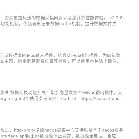
造，带来更加极速的数据采集同步以及流计算性能体验。 v7.3.2
割机制，优化输出记录数据buffer机制，提升数据文件生成
事务管理机制 Json组件改进：增加不关闭writer的json
；增加向量数据库Milvus输入插件，结合Milvus输出插件，为向量数
多个topic主题，指定消息消费位置等参数；可以使用各种输出插件输
数据发送到Rocketmq 增...
.2.8 功能改进 数据交换功能扩展：增加向量数据库Milvus输出插件，支
t:0">使用参考文档：<a href="https://esdoc.bboss
务框架改进：http-proxy增加nacos配置中心支持以及基于nacos服务
nterface api抛出es数据源停止异常；数据源重启后，相应的C