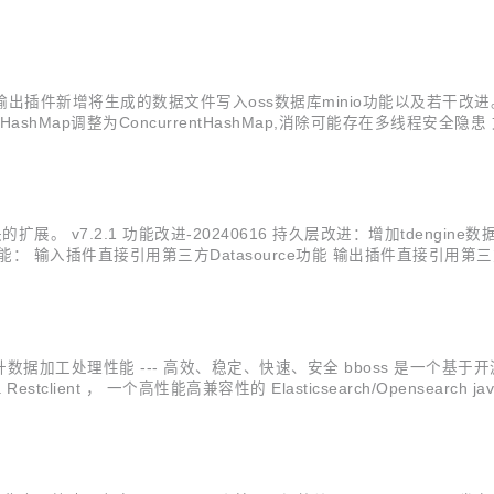
tormInitAndBoot1 基础框架改进：属性配置管...
nk。文件输出插件新增将生成的数据文件写入oss数据库minio功能以及若干改进。 v
hMap调整为ConcurrentHashMap,消除可能存在多线程安全隐
库minio 问题修复：修复大数据量excel文件采集失败问题 持久层改进：优
模块的扩展。 v7.2.1 功能改进-20240616 持久层改进：增加tdengi
插件直接引用第三方Datasource功能 输出插件直接引用第三方Datasourc
://esdoc.bbossgroups.com/...
幅提升数据加工处理性能 --- 高效、稳定、快速、安全 bboss 是一个基于开源协
a Restclient ， 一个高性能高兼容性的 Elasticsearch/Opensear
插件，可以基于插件规范轻松扩展新的输入插件和...