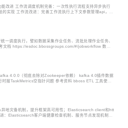
.5.0 功能改进 工作流调度机制完善：一次性执行流程支持异步执行
化方法的实现 工作流改进：完善工作流执行上下文参数管理api，获
，避免出现一直阻塞等待的可能性 文件采集插件...
作流，进行统一调度执行，譬如数据采集作业任务、流批处理作业任务、
esdoc.bbossgroups.com/#/jobworkflow 数据
astics...
a 4.0.0（彻底去除对Zookeeper依赖） kafka 4.0插件数据
al任务执行时报TaskMetrics空指针问题 参考资料 bboss ETL 工具使用
备机制，提升框架高可用性；Elasticsearch client和htt
客户端改进：Elasticsearch客户端健康检查机制、服务节点发现机制、