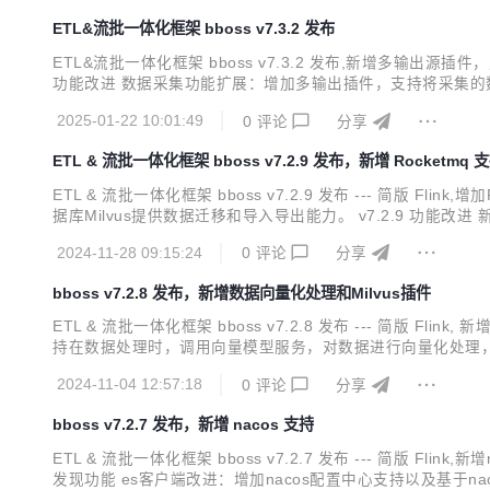
ETL&流批一体化框架 bboss v7.3.2 发布
ETL&流批一体化框架 bboss v7.3.2 发布,新增多
功能改进 数据采集功能扩展：增加多输出插件，支持将采集的数
性能 数据采集功能改进：作业任务完成回调处理配置管理优化 数据
2025-01-22 10:01:49
0
评论
分享
序列化方法，提供更加优雅...
ETL & 流批一体化框架 bboss v7.2.9 发布，新增 Rocketmq 
ETL & 流批一体化框架 bboss v7.2.9 发布 --- 简版
据库Milvus提供数据迁移和导入导出能力。 v7.2.9 功能改
出经过加工处理后的消息数据。 新增Rocketmq输出插件：从各
2024-11-28 09:15:24
0
评论
分享
bboss v7.2.8 发布，新增数据向量化处理和Milvus插件
ETL & 流批一体化框架 bboss v7.2.8 发布 --- 简版 F
持在数据处理时，调用向量模型服务，对数据进行向量化处理，将向量化数据输出保存到向
groups.com/#/datatran-plugins?id=_212-milvus%e5%90%9
2024-11-04 12:57:18
0
评论
分享
bboss v7.2.7 发布，新增 nacos 支持
ETL & 流批一体化框架 bboss v7.2.7 发布 --- 简版 Fli
发现功能 es客户端改进：增加nacos配置中心支持以及基于naco