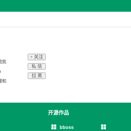
+ 关注
流批
私 信
h
拉 黑
处理和
开源作品
bboss