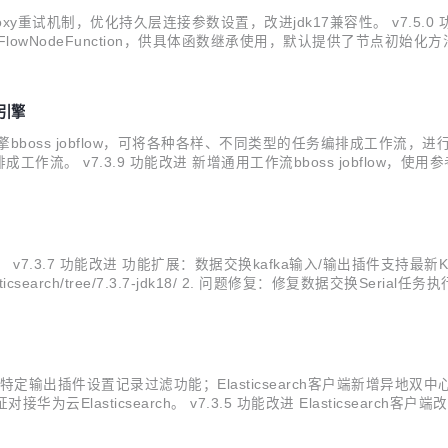
tpproxy重试机制，优化持久层连接参数设置，改进jdk17兼容性。 v7
FlowNodeFunction，供具体函数继承使用，默认提供了节点初始
增加自定义JobFlowCyclicBarrier，设置barrier超时时间
排引擎
编排引擎bboss jobflow，可将各种各样、不同类型的任务编排成工
.9 功能改进 新增通用工作流bboss jobflow，使用参考文档 https://
 引入amz s3协议，实现文件上传到多种oss数据库，譬如Minio 处理El
架。 v7.3.7 功能改进 功能扩展：数据交换kafka输入/输出插件支持最新Kafk
lasticsearch/tree/7.3.7-jdk18/ 2. 问题修复：修复数据交换Seri
定输出插件设置记录过滤功能；Elasticsearch客户端新增异地双中心异地灾
华为云Elasticsearch。 v7.3.5 功能改进 Elasticsearch
rch客户端改进：Elasticsearch客户端新增异地...