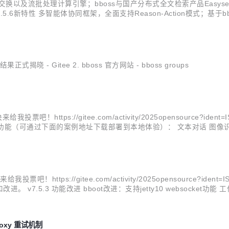
据交换以及流批处理计算引擎；bboss与国产分布式全文检索产品Easysearch达
v7.5.6新特性 多智能体协同框架，全面支持Reason-Action模式
体节点，轻松按需编排一切可能的任务节点到智能体工作流；支持智能体工
揭晓 - Gitee 2. bboss 官方网站 - bboss groups
吧！https://gitee.com/activity/2025opensource?iden
下功能（可通过下面的案例地址下载部署到本地体验）： 文本对话 图像识别 图
带附加信息，例如：Rag附件材料链接等 AI模型客户端httprp..
！https://gitee.com/activity/2025opensource?iden
.5.3 功能改进 bboot改进：支持jetty10 websocket功
义BinaryLogClientExt，打印异常情况日...
roxy 重试机制