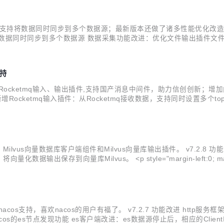
输出源插件，支持将数据同时同步到多个数据源；最新版本还做了诸多性能优化改
据同时同步到多个数据源 数据采集功能改进：优化文件输出插件文件切
采集功能改进：优化作业停止逻辑 Kafka客户端组件改进：优化消费组件
支持
 Flink,增加Rocketmq输入、输出插件,支持国产消息中间件，助力信创创新
进 新增Rocketmq输入插件：从Rocketmq接收数据，支持同时设置
种数据来源采集数据，经过加工处理后，通过Rocketmq输出插件将处理后的
link, 新增 Milvus向量数据库客户端组件和Milvus向量库输出插件。 v7
量库Milvus。 <p style="margin-left:0; margin-righ
1%e...
nk,新增nacos支持，喜欢nacos的用户有福了。 v7.2.7 功能改进 http服
s的es节点发现功能 es客户端改进：es数据源停止后，相应的ClientI