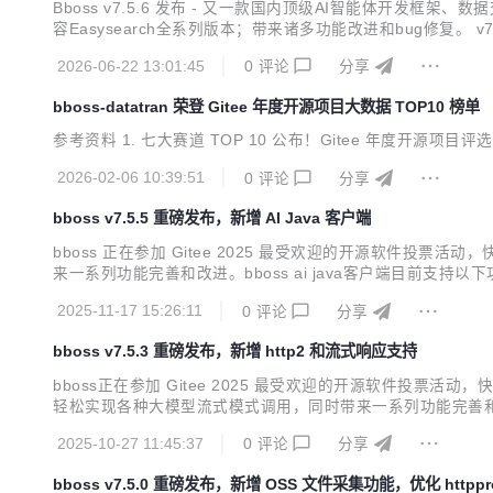
Bboss v7.5.6 发布 - 又一款国内顶级AI智能体开发框架、数
容Easysearch全系列版本；带来诸多功能改进和bug修复。 
行、串行、条件、路由、裁判、通用、循环loop等多种智能
2026-06-22 13:01:45
0
评论
分享
bboss-datatran 荣登 Gitee 年度开源项目大数据 TOP10 榜单
参考资料 1. 七大赛道 TOP 10 公布！Gitee 年度开源项目评选结果正式
2026-02-06 10:39:51
0
评论
分享
bboss v7.5.5 重磅发布，新增 AI Java 客户端
bboss 正在参加 Gitee 2025 最受欢迎的开源软件投票活动，快来给我投票
来一系列功能完善和改进。bboss ai java客户端目前支持以
模型客户端服务改进：发送流结束事件到前端，可以在流结束事件中附
2025-11-17 15:26:11
0
评论
分享
bboss v7.5.3 重磅发布，新增 http2 和流式响应支持
bboss正在参加 Gitee 2025 最受欢迎的开源软件投票活动，快来给我投票吧
轻松实现各种大模型流式模式调用，同时带来一系列功能完善和改进。 v7
在脚本中记录日志 优化数据库管理工具 mysqlbinlog同步改进：自定
2025-10-27 11:45:37
0
评论
分享
bboss v7.5.0 重磅发布，新增 OSS 文件采集功能，优化 httpp