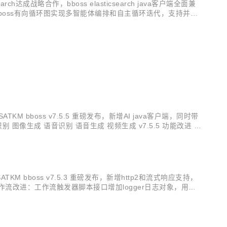
成战略合作，bboss elasticsearch java客户端全面兼
；基于bboss有向循环图实现多智能体编排和自主循环迭代，支持并
作流定时调度执行，提供节假日忽略执行或者指定...
t=ISATKM bboss v7.5.5 重磅发布，新增AI java客户端，同时带
像生成 语音识别 语音生成 视频生成 v7.5.5 功能改进 AI
.
t=ISATKM bboss v7.5.3 重磅发布，新增http2和流式响应支持，
能 工作流改进：工作流触发器脚本接口增加logger日志对象，用于