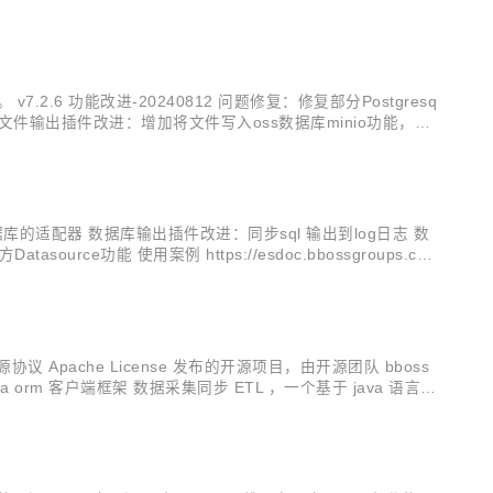
7.2.6 功能改进-20240812 问题修复：修复部分Postgresq
患 文件输出插件改进：增加将文件写入oss数据库minio功能，使
化持久层查询元...
ne数据库的适配器 数据库输出插件改进：同步sql 输出到log日志 数
e功能 使用案例 https://esdoc.bbossgroups.co
议 Apache License 发布的开源项目，由开源团队 bboss
ch java orm 客户端框架 数据采集同步 ETL ，一个基于 java 语言实