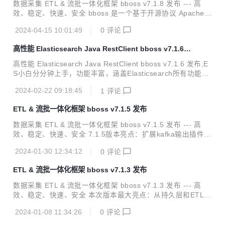
一个基于 java 语言实现数据采集作业的强大 ETL 工具，提供
数据采集 ETL & 流批一体化框架 bboss v7.1.8 发布 --- 高
丰富的输入插件和输出插件，可以基于插件规范轻松扩展新的
效、稳定、快速、安全 bboss 是一个基于开源协议 Apache Li
输入插件和...
cense 发布的开源项目，由开源团队 bboss 运维，主要由以
2024-04-15 10:01:49
0
评论
下三部分构成： Elasticsearch Highlevel Java Restclient ，
一个高性能高兼容性的 Elasticsearch/Opensearch java orm
高性能 Elasticsearch Java RestClient bboss v7.1.6
客户端框架 数据采集同步 ETL ，一个基于 java 语言实现数据
发布
采集作业的强大 ETL 工具，提供丰富的输入插件和输出插
高性能 Elasticsearch Java RestClient bboss v7.1.6 发布,E
件，可以基于插件规范轻松扩展新的输入插件和输出插件 流批
S小白分分钟上手，功能丰富，涵盖Elasticsearch所有功能，
一体化计算框架...
多集群多数据源,自动索引托管，多种分页机制，傻瓜级CRU
2024-02-22 09:18:45
1
评论
D，脚本，sql，jdbc，高亮，权重，聚合，IP地理位置解析，
父子嵌套等，应有尽有。 主要特点：代码简洁，性能高效，客
ETL & 流批一体化框架 bboss v7.1.5 发布
户端负载容灾，兼容性好，易于集成 A highlevel rest client.
A high performence o/r mapping rest client. A dsl and sql r
数据采集 ETL & 流批一体化框架 bboss v7.1.5 发布 --- 高
est client. Support Elasti...
效、稳定、快速、安全 7.1.5版本亮点：扩展kafka输出插件，
可以根据需求，在记录级别设置数据发送Kafka主题。 bboss
2024-01-30 12:34:12
0
评论
是一个基于开源协议 Apache License 发布的开源项目，由开
源团队 bboss 运维，主要由以下三部分构成： Elasticsearch
ETL & 流批一体化框架 bboss v7.1.3 发布
Highlevel Java Restclient ， 一个高性能高兼容性的 Elastics
earch/Opensearch java 客户端框架 数据采集同步 ETL ，一
数据采集 ETL & 流批一体化框架 bboss v7.1.3 发布 --- 高
个基于 java 语言实现数据采集作业的强大 ETL 工具，提供...
效、稳定、快速、安全 本次版本最大亮点：从持久层和ETL两
个方面优化对Clickhouse的支持，新增Clickhouse客户端负载
2024-01-08 11:34:26
0
评论
均衡机制 bboss 是一个基于开源协议 Apache License 发布
的开源项目，由开源团队 bboss 运维，主要由以下三部分构