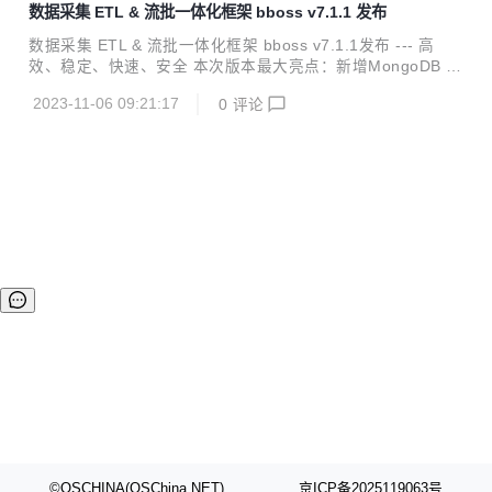
数据采集 ETL & 流批一体化框架 bboss v7.1.1 发布
成： Elasticsearch Highlevel Java Restclient ， 一个高性能
高兼容性的 Elasticsearch/Opensearch java 客户端框架 数
数据采集 ETL & 流批一体化框架 bboss v7.1.1发布 --- 高
据采集同步 ETL ，一个基于 java 语言实现数据采集作业的
效、稳定、快速、安全 本次版本最大亮点：新增MongoDB C
强...
DC输入插件，可以增量模式采集MongoDB 增、删、改数
2023-11-06 09:21:17
0
评论
据，也可每次作业重启从最新位置采集MongoDB 增、删、改
数据，同时带来了一系列实用的功能改进。 bboss 是一个基
于开源协议 Apache License 发布的开源项目，由开源团队 b
boss 运维，主要由以下三部分构成： Elasticsearch Highlev
el Java Restclient ， 一个高性能高兼容性的 Elasticsearch/
Opensearch java 客户...
©OSCHINA(OSChina.NET)
京ICP备2025119063号