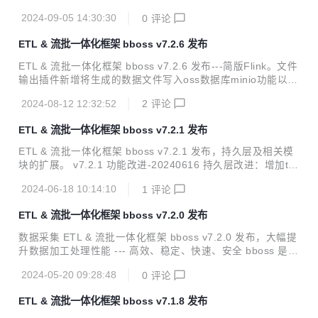
tp服务框架改进：http-proxy增加nacos配置中心支持以及基
2024-09-05 14:30:30
0
评论
于nacos服务发现功能 es客户端改进：增加nacos配置中心支
持以及基于nacos的es节点发现功能 es客户端改进：es数据
ETL & 流批一体化框架 bboss v7.2.6 发布
源停止后，相应的ClientInterface api抛出es数据源停止异
常；数据源重启后，相应的ClientInterface api即可恢复正常
ETL & 流批一体化框架 bboss v7.2.6 发布---简版Flink。文件
调用，提供相应的测试用例CustormInitAndBoot1 基础框架改
输出插件新增将生成的数据文件写入oss数据库minio功能以及
进：属性配置管...
若干改进。 v7.2.6 功能改进-20240812 问题修复：修复部分
2024-08-12 12:32:52
2
评论
Postgresql分页查询失败问题 功能改进：将框架中部分缓存功
能中使用的HashMap调整为ConcurrentHashMap,消除可能
ETL & 流批一体化框架 bboss v7.2.1 发布
存在多线程安全隐患 文件输出插件改进：增加将文件写入oss
数据库minio功能，使用案例：抽取Elasticsearch数据生成文
ETL & 流批一体化框架 bboss v7.2.1 发布，持久层及相关模
件，并写入oss数据库minio 问题修复：修复大数据量excel文
块的扩展。 v7.2.1 功能改进-20240616 持久层改进：增加td
件采集失败问题 持久层改进：优化持久层查询元...
engine数据库的适配器 数据库输出插件改进：同步sql 输出到
2024-06-18 10:14:10
1
评论
log日志 数据库输入、输出插件改进：增加直接引用第三方Da
tasource功能： 输入插件直接引用第三方Datasource功能 输
ETL & 流批一体化框架 bboss v7.2.0 发布
出插件直接引用第三方Datasource功能 使用案例 https://esd
oc.bbossgroups.com/#/bboss-datasyn-demo 数据采集&流
数据采集 ETL & 流批一体化框架 bboss v7.2.0 发布，大幅提
批一体化处理使用指南 https://esdoc.bbossgroups.com/...
升数据加工处理性能 --- 高效、稳定、快速、安全 bboss 是一
个基于开源协议 Apache License 发布的开源项目，由开源团
2024-05-20 09:28:48
0
评论
队 bboss 运维，主要由以下三部分构成： Elasticsearch Hig
hlevel Java Restclient ， 一个高性能高兼容性的 Elasticsear
ETL & 流批一体化框架 bboss v7.1.8 发布
ch/Opensearch java orm 客户端框架 数据采集同步 ETL ，