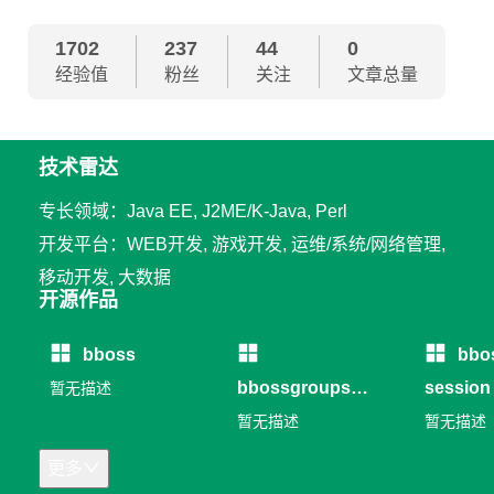
1702
237
44
0
经验值
粉丝
关注
文章总量
技术雷达
专长领域：Java EE, J2ME/K-Java, Perl
开发平台：WEB开发, 游戏开发, 运维/系统/网络管理,
移动开发, 大数据
开源作品
bboss
bbo
bbossgroups
session
暂无描述
RPC
暂无描述
暂无描述
更多