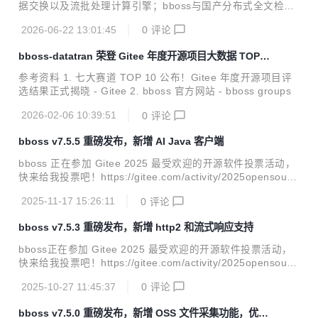
据交换以及流批处理计算引擎；bboss与国产分布式全文检索
产品Easysearch达成战略合作，bboss elasticsearch java客
2026-06-22 13:01:45
0
评论
户端全面兼容Easysearch全系列版本；带来诸多功能改进和b
ug修复。 v7.5.6新特性 多智能体协同框架，全面支持Reason
bboss-datatran 荣登 Gitee 年度开源项目大数据 TOP10
-Action模式；基于bboss有向循环图实现多智能体编排和自主
榜单
循环迭代，支持并行、串行、条件、路由、裁判、通用、循环l
参考资料 1. 七大赛道 TOP 10 公布！Gitee 年度开源项目评
oop等多种智能体节点，轻松按需编排一切可能的任务节点到
选结果正式揭晓 - Gitee 2. bboss 官方网站 - bboss groups
智能体工作流；支持智能体工作流定时调度执行，提供节假日
忽略执行或者指定...
2026-02-06 10:39:51
0
评论
bboss v7.5.5 重磅发布，新增 AI Java 客户端
bboss 正在参加 Gitee 2025 最受欢迎的开源软件投票活动，
快来给我投票吧！https://gitee.com/activity/2025opensourc
e?ident=ISATKM bboss v7.5.5 重磅发布，新增AI java客户
2025-11-17 15:26:11
0
评论
端，同时带来一系列功能完善和改进。bboss ai java客户端目
前支持以下功能（可通过下面的案例地址下载部署到本地体
bboss v7.5.3 重磅发布，新增 http2 和流式响应支持
验）： 文本对话 图像识别 图像生成 语音识别 语音生成 视频
生成 v7.5.5 功能改进 AI模型客户端服务改进：发送流结束事
bboss正在参加 Gitee 2025 最受欢迎的开源软件投票活动，
件到前端，可以在流结束事件中附带附加信息，例如：Rag附
快来给我投票吧！https://gitee.com/activity/2025opensourc
件材料链接等 AI模型客户端httprp...
e?ident=ISATKM bboss v7.5.3 重磅发布，新增http2和流式
2025-10-27 11:45:37
0
评论
响应支持，轻松实现各种大模型流式模式调用，同时带来一系
列功能完善和改进。 v7.5.3 功能改进 bboot改进：支持jetty1
bboss v7.5.0 重磅发布，新增 OSS 文件采集功能，优化
0 websocket功能 工作流改进：工作流触发器脚本接口增加lo