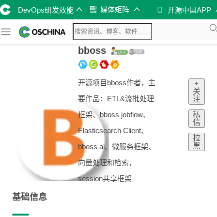
媒体矩阵
DevOps研发效能
开源中国APP
bboss
开源项目bboss作者，主
+
关
要作品：ETL&流批处理
注
私
框架、bboss jobflow、
信
Elasticsearch Client、
拉
黑
bboss ai、微服务框架、
向量处理和检索，
session共享框架
基础信息