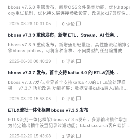
httpproxy 重试机制
gger日志对象，用于在脚本中记录日志 优化数据库管理工具
bboss v7.5.0 重磅发布，新增OSS文件采集功能，优化httppr
mysqlbinlog同步改进：自定义BinaryLogClientExt，打印异
oxy重试机制，优化持久层连接参数设置，改进jdk17兼容性。
常情况日...
v7.5.0 功能改进 工作流调度机制完善：一次性执行流程支持
2025-08-26 10:31:05
0
评论
异步执行模式 工作流改进：通用函数节点提供抽象函数基础类
BaseJobFlowNodeFunction，供具体函数继承使用，默认提
bboss v7.3.9 重磅发布，新增 ETL、Stream、AI 任务流
供了节点初始化方法的实现 工作流改进：完善工作流执行上下
程编排引擎
文参数管理api，获取参数方法可以指定默认值 工作流改进：
bboss v7.3.9 重磅发布，新增通用轻量级、高性能流程编排引
完善并行分支barrier机制：增加自定义JobFlowCyclicBarrie
擎bboss jobflow，可将各种各样、不同类型的任务编排成工
r，设置barrier超时时间，避免出现一直阻塞等待的可能性 文
作流，进行统一调度执行，譬如数据采集作业任务、流批处理
件采集插件...
2025-06-30 08:40:29
0
评论
作业任务、业务办理任务、充值缴费任务以及大模型推理任务
等按顺序编排成工作流。 v7.3.9 功能改进 新增通用工作流bb
bboss v7.3.7 发布，首个支持 kafka 4.0 的 ETL&流处理
oss jobflow，使用参考文档 https://esdoc.bbossgroups.co
框架
m/#/jobworkflow 数据交换模块增加作业流程任务编排功能 基
bboss v7.3.7发布,业界首个支持kafka 4.0的ETL&流处理框
础框架jdk 17+版本兼容性改进 引入amz s3协议，实现文件上
架。 v7.3.7 功能改进 功能扩展：数据交换kafka输入/输出插
传到多种oss数据库，譬如Minio 处理Elastics...
件支持最新Kafka 4.0.0（彻底去除对Zookeeper依赖） kafka
2025-03-20 15:58:05
0
评论
4.0插件数据交换作业案例下载地址 https://gitee.com/bboss/
kafka2x-elasticsearch/tree/7.3.7-jdk18/ 2. 问题修复：修复
ETL&流批一体化框架 bboss v7.3.5 发布
数据交换Serial任务执行时报TaskMetrics空指针问题 参考资
料 bboss ETL 工具使用集成指南 https://esdoc.bbossgroup
ETL&流批一体化框架bboss v7.3.5发布，多源输出插件增加
s.com/#/db-e...
为特定输出插件设置记录过滤功能；Elasticsearch客户端新增
异地双中心异地灾备机制，提升框架高可用性；Elasticsearch
2025-02-20 15:43:08
1
评论
client和http微服务框架增加对Kerberos认证支持；支持基于K