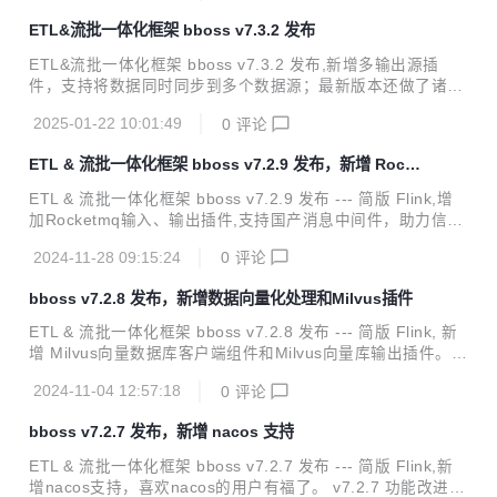
erberos认证对接华为云Elasticsearch。 v7.3.5 功能改进 Ela
ETL&流批一体化框架 bboss v7.3.2 发布
sticsearch客户端改进：Elasticsearch客户端健康检查机制、
服务节点发现机制、负载均衡容灾机制与Http-proxy微服务框
ETL&流批一体化框架 bboss v7.3.2 发布,新增多输出源插
架完全合并 Elasticsearch客户端改进：Elasticsearch客户端
件，支持将数据同时同步到多个数据源；最新版本还做了诸多
新增异地...
性能优化改造，带来更加极速的数据采集同步以及流计算性能
2025-01-22 10:01:49
0
评论
体验。 v7.3.2 功能改进 数据采集功能扩展：增加多输出插
件，支持将采集的数据同时同步到多个数据源 数据采集功能改
ETL & 流批一体化框架 bboss v7.2.9 发布，新增 Rocke
进：优化文件输出插件文件切割机制，优化输出记录数据buff
tmq 支持
er机制，提升数据文件生成性能 数据采集功能改进：作业任务
ETL & 流批一体化框架 bboss v7.2.9 发布 --- 简版 Flink,增
完成回调处理配置管理优化 数据采集功能改进：优化作业停止
加Rocketmq输入、输出插件,支持国产消息中间件，助力信创
逻辑 Kafka客户端组件改进：优化消费组件事务管理机制 Jso
创新；增加向量数据库Milvus输入插件，结合Milvus输出插
n组件改进：增加不关闭writer的json序列化方法，提供更加优
2024-11-28 09:15:24
0
评论
件，为向量数据库Milvus提供数据迁移和导入导出能力。 v7.
雅...
2.9 功能改进 新增Rocketmq输入插件：从Rocketmq接收数
bboss v7.2.8 发布，新增数据向量化处理和Milvus插件
据，支持同时设置多个topic主题，指定消息消费位置等参数；
可以使用各种输出插件输出经过加工处理后的消息数据。 新增
ETL & 流批一体化框架 bboss v7.2.8 发布 --- 简版 Flink, 新
Rocketmq输出插件：从各种数据来源采集数据，经过加工处
增 Milvus向量数据库客户端组件和Milvus向量库输出插件。 v
理后，通过Rocketmq输出插件将处理后的数据发送到Rocket
7.2.8 功能改进 数据交换功能扩展：增加向量数据库Milvus输
mq 增...
2024-11-04 12:57:18
0
评论
出插件，支持在数据处理时，调用向量模型服务，对数据进行
向量化处理，将向量化数据输出保存到向量库Milvus。 <p sty
bboss v7.2.7 发布，新增 nacos 支持
le="margin-left:0; margin-right:0">使用参考文档：<a href
="https://esdoc.bbossgroups.com/#/datatran-plugins?id=_
ETL & 流批一体化框架 bboss v7.2.7 发布 --- 简版 Flink,新
212-milvus%e5%90%91%e...
增nacos支持，喜欢nacos的用户有福了。 v7.2.7 功能改进 ht