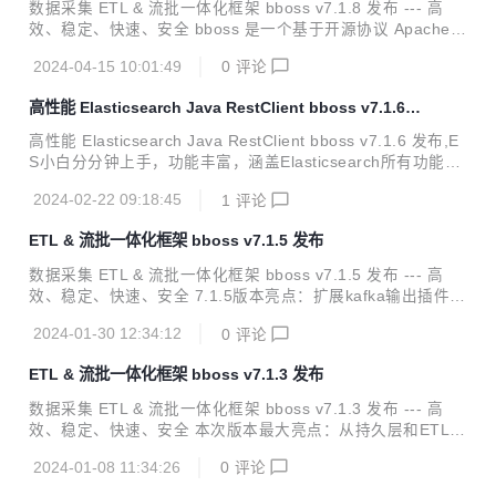
一个基于 java 语言实现数据采集作业的强大 ETL 工具，提供
数据采集 ETL & 流批一体化框架 bboss v7.1.8 发布 --- 高
丰富的输入插件和输出插件，可以基于插件规范轻松扩展新的
效、稳定、快速、安全 bboss 是一个基于开源协议 Apache Li
输入插件和...
cense 发布的开源项目，由开源团队 bboss 运维，主要由以
2024-04-15 10:01:49
0
评论
下三部分构成： Elasticsearch Highlevel Java Restclient ，
一个高性能高兼容性的 Elasticsearch/Opensearch java orm
高性能 Elasticsearch Java RestClient bboss v7.1.6
客户端框架 数据采集同步 ETL ，一个基于 java 语言实现数据
发布
采集作业的强大 ETL 工具，提供丰富的输入插件和输出插
高性能 Elasticsearch Java RestClient bboss v7.1.6 发布,E
件，可以基于插件规范轻松扩展新的输入插件和输出插件 流批
S小白分分钟上手，功能丰富，涵盖Elasticsearch所有功能，
一体化计算框架...
多集群多数据源,自动索引托管，多种分页机制，傻瓜级CRU
2024-02-22 09:18:45
1
评论
D，脚本，sql，jdbc，高亮，权重，聚合，IP地理位置解析，
父子嵌套等，应有尽有。 主要特点：代码简洁，性能高效，客
ETL & 流批一体化框架 bboss v7.1.5 发布
户端负载容灾，兼容性好，易于集成 A highlevel rest client.
A high performence o/r mapping rest client. A dsl and sql r
数据采集 ETL & 流批一体化框架 bboss v7.1.5 发布 --- 高
est client. Support Elasti...
效、稳定、快速、安全 7.1.5版本亮点：扩展kafka输出插件，
可以根据需求，在记录级别设置数据发送Kafka主题。 bboss
2024-01-30 12:34:12
0
评论
是一个基于开源协议 Apache License 发布的开源项目，由开
源团队 bboss 运维，主要由以下三部分构成： Elasticsearch
ETL & 流批一体化框架 bboss v7.1.3 发布
Highlevel Java Restclient ， 一个高性能高兼容性的 Elastics
earch/Opensearch java 客户端框架 数据采集同步 ETL ，一
数据采集 ETL & 流批一体化框架 bboss v7.1.3 发布 --- 高
个基于 java 语言实现数据采集作业的强大 ETL 工具，提供...
效、稳定、快速、安全 本次版本最大亮点：从持久层和ETL两
个方面优化对Clickhouse的支持，新增Clickhouse客户端负载
2024-01-08 11:34:26
0
评论
均衡机制 bboss 是一个基于开源协议 Apache License 发布
的开源项目，由开源团队 bboss 运维，主要由以下三部分构