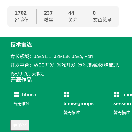
1702
237
44
0
经验值
粉丝
关注
文章总量
技术雷达
专长领域：Java EE, J2ME/K-Java, Perl
开发平台：WEB开发, 游戏开发, 运维/系统/网络管理,
移动开发, 大数据
开源作品
bboss
bbo
bbossgroups
session
暂无描述
RPC
暂无描述
暂无描述
更多