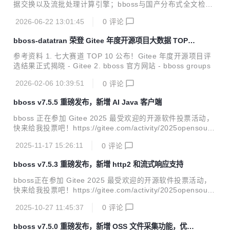
据交换以及流批处理计算引擎；bboss与国产分布式全文检索
产品Easysearch达成战略合作，bboss elasticsearch java客
2026-06-22 13:01:45
0
评论
户端全面兼容Easysearch全系列版本；带来诸多功能改进和b
ug修复。 v7.5.6新特性 多智能体协同框架，全面支持Reason
bboss-datatran 荣登 Gitee 年度开源项目大数据 TOP10
-Action模式；基于bboss有向循环图实现多智能体编排和自主
榜单
循环迭代，支持并行、串行、条件、路由、裁判、通用、循环l
参考资料 1. 七大赛道 TOP 10 公布！Gitee 年度开源项目评
oop等多种智能体节点，轻松按需编排一切可能的任务节点到
选结果正式揭晓 - Gitee 2. bboss 官方网站 - bboss groups
智能体工作流；支持智能体工作流定时调度执行，提供节假日
忽略执行或者指定...
2026-02-06 10:39:51
0
评论
bboss v7.5.5 重磅发布，新增 AI Java 客户端
bboss 正在参加 Gitee 2025 最受欢迎的开源软件投票活动，
快来给我投票吧！https://gitee.com/activity/2025opensourc
e?ident=ISATKM bboss v7.5.5 重磅发布，新增AI java客户
2025-11-17 15:26:11
0
评论
端，同时带来一系列功能完善和改进。bboss ai java客户端目
前支持以下功能（可通过下面的案例地址下载部署到本地体
bboss v7.5.3 重磅发布，新增 http2 和流式响应支持
验）： 文本对话 图像识别 图像生成 语音识别 语音生成 视频
生成 v7.5.5 功能改进 AI模型客户端服务改进：发送流结束事
bboss正在参加 Gitee 2025 最受欢迎的开源软件投票活动，
件到前端，可以在流结束事件中附带附加信息，例如：Rag附
快来给我投票吧！https://gitee.com/activity/2025opensourc
件材料链接等 AI模型客户端httprp...
e?ident=ISATKM bboss v7.5.3 重磅发布，新增http2和流式
2025-10-27 11:45:37
0
评论
响应支持，轻松实现各种大模型流式模式调用，同时带来一系
列功能完善和改进。 v7.5.3 功能改进 bboot改进：支持jetty1
bboss v7.5.0 重磅发布，新增 OSS 文件采集功能，优化
0 websocket功能 工作流改进：工作流触发器脚本接口增加lo