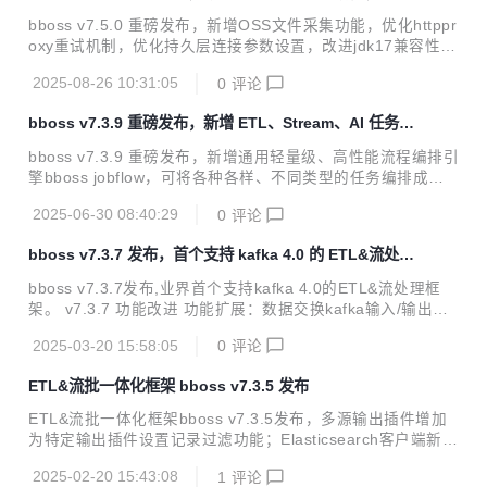
httpproxy 重试机制
gger日志对象，用于在脚本中记录日志 优化数据库管理工具
bboss v7.5.0 重磅发布，新增OSS文件采集功能，优化httppr
mysqlbinlog同步改进：自定义BinaryLogClientExt，打印异
oxy重试机制，优化持久层连接参数设置，改进jdk17兼容性。
常情况日...
v7.5.0 功能改进 工作流调度机制完善：一次性执行流程支持
2025-08-26 10:31:05
0
评论
异步执行模式 工作流改进：通用函数节点提供抽象函数基础类
BaseJobFlowNodeFunction，供具体函数继承使用，默认提
bboss v7.3.9 重磅发布，新增 ETL、Stream、AI 任务流
供了节点初始化方法的实现 工作流改进：完善工作流执行上下
程编排引擎
文参数管理api，获取参数方法可以指定默认值 工作流改进：
bboss v7.3.9 重磅发布，新增通用轻量级、高性能流程编排引
完善并行分支barrier机制：增加自定义JobFlowCyclicBarrie
擎bboss jobflow，可将各种各样、不同类型的任务编排成工
r，设置barrier超时时间，避免出现一直阻塞等待的可能性 文
作流，进行统一调度执行，譬如数据采集作业任务、流批处理
件采集插件...
2025-06-30 08:40:29
0
评论
作业任务、业务办理任务、充值缴费任务以及大模型推理任务
等按顺序编排成工作流。 v7.3.9 功能改进 新增通用工作流bb
bboss v7.3.7 发布，首个支持 kafka 4.0 的 ETL&流处理
oss jobflow，使用参考文档 https://esdoc.bbossgroups.co
框架
m/#/jobworkflow 数据交换模块增加作业流程任务编排功能 基
bboss v7.3.7发布,业界首个支持kafka 4.0的ETL&流处理框
础框架jdk 17+版本兼容性改进 引入amz s3协议，实现文件上
架。 v7.3.7 功能改进 功能扩展：数据交换kafka输入/输出插
传到多种oss数据库，譬如Minio 处理Elastics...
件支持最新Kafka 4.0.0（彻底去除对Zookeeper依赖） kafka
2025-03-20 15:58:05
0
评论
4.0插件数据交换作业案例下载地址 https://gitee.com/bboss/
kafka2x-elasticsearch/tree/7.3.7-jdk18/ 2. 问题修复：修复
ETL&流批一体化框架 bboss v7.3.5 发布
数据交换Serial任务执行时报TaskMetrics空指针问题 参考资
料 bboss ETL 工具使用集成指南 https://esdoc.bbossgroup
ETL&流批一体化框架bboss v7.3.5发布，多源输出插件增加
s.com/#/db-e...
为特定输出插件设置记录过滤功能；Elasticsearch客户端新增
异地双中心异地灾备机制，提升框架高可用性；Elasticsearch
2025-02-20 15:43:08
1
评论
client和http微服务框架增加对Kerberos认证支持；支持基于K