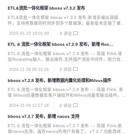
erberos认证对接华为云Elasticsearch。 v7.3.5 功能改进 Ela
ETL&流批一体化框架 bboss v7.3.2 发布
sticsearch客户端改进：Elasticsearch客户端健康检查机制、
服务节点发现机制、负载均衡容灾机制与Http-proxy微服务框
ETL&流批一体化框架 bboss v7.3.2 发布,新增多输出源插
架完全合并 Elasticsearch客户端改进：Elasticsearch客户端
件，支持将数据同时同步到多个数据源；最新版本还做了诸多
新增异地...
性能优化改造，带来更加极速的数据采集同步以及流计算性能
2025-01-22 10:01:49
0
评论
体验。 v7.3.2 功能改进 数据采集功能扩展：增加多输出插
件，支持将采集的数据同时同步到多个数据源 数据采集功能改
ETL & 流批一体化框架 bboss v7.2.9 发布，新增 Rocke
进：优化文件输出插件文件切割机制，优化输出记录数据buff
tmq 支持
er机制，提升数据文件生成性能 数据采集功能改进：作业任务
ETL & 流批一体化框架 bboss v7.2.9 发布 --- 简版 Flink,增
完成回调处理配置管理优化 数据采集功能改进：优化作业停止
加Rocketmq输入、输出插件,支持国产消息中间件，助力信创
逻辑 Kafka客户端组件改进：优化消费组件事务管理机制 Jso
创新；增加向量数据库Milvus输入插件，结合Milvus输出插
n组件改进：增加不关闭writer的json序列化方法，提供更加优
2024-11-28 09:15:24
0
评论
件，为向量数据库Milvus提供数据迁移和导入导出能力。 v7.
雅...
2.9 功能改进 新增Rocketmq输入插件：从Rocketmq接收数
bboss v7.2.8 发布，新增数据向量化处理和Milvus插件
据，支持同时设置多个topic主题，指定消息消费位置等参数；
可以使用各种输出插件输出经过加工处理后的消息数据。 新增
ETL & 流批一体化框架 bboss v7.2.8 发布 --- 简版 Flink, 新
Rocketmq输出插件：从各种数据来源采集数据，经过加工处
增 Milvus向量数据库客户端组件和Milvus向量库输出插件。 v
理后，通过Rocketmq输出插件将处理后的数据发送到Rocket
7.2.8 功能改进 数据交换功能扩展：增加向量数据库Milvus输
mq 增...
2024-11-04 12:57:18
0
评论
出插件，支持在数据处理时，调用向量模型服务，对数据进行
向量化处理，将向量化数据输出保存到向量库Milvus。 <p sty
bboss v7.2.7 发布，新增 nacos 支持
le="margin-left:0; margin-right:0">使用参考文档：<a href
="https://esdoc.bbossgroups.com/#/datatran-plugins?id=_
ETL & 流批一体化框架 bboss v7.2.7 发布 --- 简版 Flink,新
212-milvus%e5%90%91%e...
增nacos支持，喜欢nacos的用户有福了。 v7.2.7 功能改进 ht