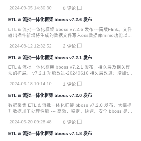
tp服务框架改进：http-proxy增加nacos配置中心支持以及基
2024-09-05 14:30:30
0
评论
于nacos服务发现功能 es客户端改进：增加nacos配置中心支
持以及基于nacos的es节点发现功能 es客户端改进：es数据
ETL & 流批一体化框架 bboss v7.2.6 发布
源停止后，相应的ClientInterface api抛出es数据源停止异
常；数据源重启后，相应的ClientInterface api即可恢复正常
ETL & 流批一体化框架 bboss v7.2.6 发布---简版Flink。文件
调用，提供相应的测试用例CustormInitAndBoot1 基础框架改
输出插件新增将生成的数据文件写入oss数据库minio功能以及
进：属性配置管...
若干改进。 v7.2.6 功能改进-20240812 问题修复：修复部分
2024-08-12 12:32:52
2
评论
Postgresql分页查询失败问题 功能改进：将框架中部分缓存功
能中使用的HashMap调整为ConcurrentHashMap,消除可能
ETL & 流批一体化框架 bboss v7.2.1 发布
存在多线程安全隐患 文件输出插件改进：增加将文件写入oss
数据库minio功能，使用案例：抽取Elasticsearch数据生成文
ETL & 流批一体化框架 bboss v7.2.1 发布，持久层及相关模
件，并写入oss数据库minio 问题修复：修复大数据量excel文
块的扩展。 v7.2.1 功能改进-20240616 持久层改进：增加td
件采集失败问题 持久层改进：优化持久层查询元...
engine数据库的适配器 数据库输出插件改进：同步sql 输出到
2024-06-18 10:14:10
1
评论
log日志 数据库输入、输出插件改进：增加直接引用第三方Da
tasource功能： 输入插件直接引用第三方Datasource功能 输
ETL & 流批一体化框架 bboss v7.2.0 发布
出插件直接引用第三方Datasource功能 使用案例 https://esd
oc.bbossgroups.com/#/bboss-datasyn-demo 数据采集&流
数据采集 ETL & 流批一体化框架 bboss v7.2.0 发布，大幅提
批一体化处理使用指南 https://esdoc.bbossgroups.com/...
升数据加工处理性能 --- 高效、稳定、快速、安全 bboss 是一
个基于开源协议 Apache License 发布的开源项目，由开源团
2024-05-20 09:28:48
0
评论
队 bboss 运维，主要由以下三部分构成： Elasticsearch Hig
hlevel Java Restclient ， 一个高性能高兼容性的 Elasticsear
ETL & 流批一体化框架 bboss v7.1.8 发布
ch/Opensearch java orm 客户端框架 数据采集同步 ETL ，