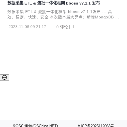
数据采集 ETL & 流批一体化框架 bboss v7.1.1 发布
成： Elasticsearch Highlevel Java Restclient ， 一个高性能
高兼容性的 Elasticsearch/Opensearch java 客户端框架 数
数据采集 ETL & 流批一体化框架 bboss v7.1.1发布 --- 高
据采集同步 ETL ，一个基于 java 语言实现数据采集作业的
效、稳定、快速、安全 本次版本最大亮点：新增MongoDB C
强...
DC输入插件，可以增量模式采集MongoDB 增、删、改数
2023-11-06 09:21:17
0
评论
据，也可每次作业重启从最新位置采集MongoDB 增、删、改
数据，同时带来了一系列实用的功能改进。 bboss 是一个基
于开源协议 Apache License 发布的开源项目，由开源团队 b
boss 运维，主要由以下三部分构成： Elasticsearch Highlev
el Java Restclient ， 一个高性能高兼容性的 Elasticsearch/
Opensearch java 客户...
©OSCHINA(OSChina.NET)
京ICP备2025119063号