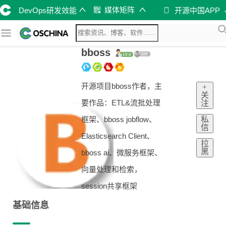
媒体矩阵
DevOps研发效能
开源中国APP
bboss
开源项目bboss作者，主
+
关
要作品：ETL&流批处理
注
私
框架、bboss jobflow、
信
Elasticsearch Client、
拉
黑
bboss ai、微服务框架、
向量处理和检索，
session共享框架
基础信息