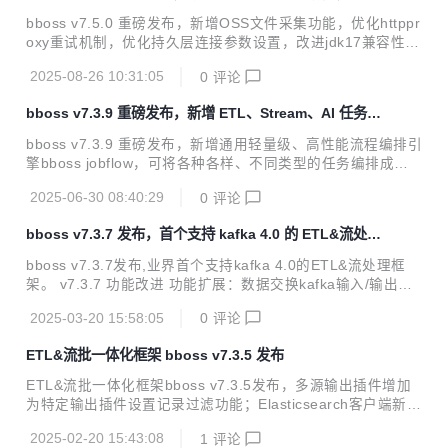
httpproxy 重试机制
gger日志对象，用于在脚本中记录日志 优化数据库管理工具
bboss v7.5.0 重磅发布，新增OSS文件采集功能，优化httppr
mysqlbinlog同步改进：自定义BinaryLogClientExt，打印异
oxy重试机制，优化持久层连接参数设置，改进jdk17兼容性。
常情况日...
v7.5.0 功能改进 工作流调度机制完善：一次性执行流程支持
2025-08-26 10:31:05
0
评论
异步执行模式 工作流改进：通用函数节点提供抽象函数基础类
BaseJobFlowNodeFunction，供具体函数继承使用，默认提
bboss v7.3.9 重磅发布，新增 ETL、Stream、AI 任务流
供了节点初始化方法的实现 工作流改进：完善工作流执行上下
程编排引擎
文参数管理api，获取参数方法可以指定默认值 工作流改进：
bboss v7.3.9 重磅发布，新增通用轻量级、高性能流程编排引
完善并行分支barrier机制：增加自定义JobFlowCyclicBarrie
擎bboss jobflow，可将各种各样、不同类型的任务编排成工
r，设置barrier超时时间，避免出现一直阻塞等待的可能性 文
作流，进行统一调度执行，譬如数据采集作业任务、流批处理
件采集插件...
2025-06-30 08:40:29
0
评论
作业任务、业务办理任务、充值缴费任务以及大模型推理任务
等按顺序编排成工作流。 v7.3.9 功能改进 新增通用工作流bb
bboss v7.3.7 发布，首个支持 kafka 4.0 的 ETL&流处理
oss jobflow，使用参考文档 https://esdoc.bbossgroups.co
框架
m/#/jobworkflow 数据交换模块增加作业流程任务编排功能 基
bboss v7.3.7发布,业界首个支持kafka 4.0的ETL&流处理框
础框架jdk 17+版本兼容性改进 引入amz s3协议，实现文件上
架。 v7.3.7 功能改进 功能扩展：数据交换kafka输入/输出插
传到多种oss数据库，譬如Minio 处理Elastics...
件支持最新Kafka 4.0.0（彻底去除对Zookeeper依赖） kafka
2025-03-20 15:58:05
0
评论
4.0插件数据交换作业案例下载地址 https://gitee.com/bboss/
kafka2x-elasticsearch/tree/7.3.7-jdk18/ 2. 问题修复：修复
ETL&流批一体化框架 bboss v7.3.5 发布
数据交换Serial任务执行时报TaskMetrics空指针问题 参考资
料 bboss ETL 工具使用集成指南 https://esdoc.bbossgroup
ETL&流批一体化框架bboss v7.3.5发布，多源输出插件增加
s.com/#/db-e...
为特定输出插件设置记录过滤功能；Elasticsearch客户端新增
异地双中心异地灾备机制，提升框架高可用性；Elasticsearch
2025-02-20 15:43:08
1
评论
client和http微服务框架增加对Kerberos认证支持；支持基于K