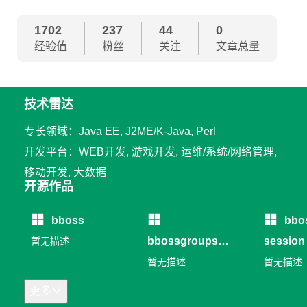
1702
237
44
0
经验值
粉丝
关注
文章总量
技术雷达
专长领域：Java EE, J2ME/K-Java, Perl
开发平台：WEB开发, 游戏开发, 运维/系统/网络管理,
移动开发, 大数据
开源作品
bboss
bbo
bbossgroups
session
暂无描述
RPC
暂无描述
暂无描述
更多