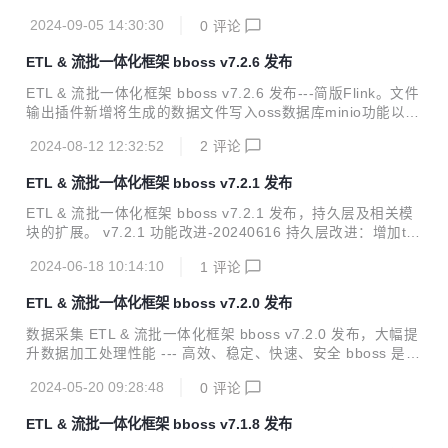
tp服务框架改进：http-proxy增加nacos配置中心支持以及基
2024-09-05 14:30:30
0
评论
于nacos服务发现功能 es客户端改进：增加nacos配置中心支
持以及基于nacos的es节点发现功能 es客户端改进：es数据
ETL & 流批一体化框架 bboss v7.2.6 发布
源停止后，相应的ClientInterface api抛出es数据源停止异
常；数据源重启后，相应的ClientInterface api即可恢复正常
ETL & 流批一体化框架 bboss v7.2.6 发布---简版Flink。文件
调用，提供相应的测试用例CustormInitAndBoot1 基础框架改
输出插件新增将生成的数据文件写入oss数据库minio功能以及
进：属性配置管...
若干改进。 v7.2.6 功能改进-20240812 问题修复：修复部分
2024-08-12 12:32:52
2
评论
Postgresql分页查询失败问题 功能改进：将框架中部分缓存功
能中使用的HashMap调整为ConcurrentHashMap,消除可能
ETL & 流批一体化框架 bboss v7.2.1 发布
存在多线程安全隐患 文件输出插件改进：增加将文件写入oss
数据库minio功能，使用案例：抽取Elasticsearch数据生成文
ETL & 流批一体化框架 bboss v7.2.1 发布，持久层及相关模
件，并写入oss数据库minio 问题修复：修复大数据量excel文
块的扩展。 v7.2.1 功能改进-20240616 持久层改进：增加td
件采集失败问题 持久层改进：优化持久层查询元...
engine数据库的适配器 数据库输出插件改进：同步sql 输出到
2024-06-18 10:14:10
1
评论
log日志 数据库输入、输出插件改进：增加直接引用第三方Da
tasource功能： 输入插件直接引用第三方Datasource功能 输
ETL & 流批一体化框架 bboss v7.2.0 发布
出插件直接引用第三方Datasource功能 使用案例 https://esd
oc.bbossgroups.com/#/bboss-datasyn-demo 数据采集&流
数据采集 ETL & 流批一体化框架 bboss v7.2.0 发布，大幅提
批一体化处理使用指南 https://esdoc.bbossgroups.com/...
升数据加工处理性能 --- 高效、稳定、快速、安全 bboss 是一
个基于开源协议 Apache License 发布的开源项目，由开源团
2024-05-20 09:28:48
0
评论
队 bboss 运维，主要由以下三部分构成： Elasticsearch Hig
hlevel Java Restclient ， 一个高性能高兼容性的 Elasticsear
ETL & 流批一体化框架 bboss v7.1.8 发布
ch/Opensearch java orm 客户端框架 数据采集同步 ETL ，