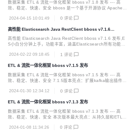
一个基于 java 语言实现数据采集作业的强大 ETL 工具，提供
数据采集 ETL & 流批一体化框架 bboss v7.1.8 发布 --- 高
丰富的输入插件和输出插件，可以基于插件规范轻松扩展新的
效、稳定、快速、安全 bboss 是一个基于开源协议 Apache Li
输入插件和...
cense 发布的开源项目，由开源团队 bboss 运维，主要由以
2024-04-15 10:01:49
0
评论
下三部分构成： Elasticsearch Highlevel Java Restclient ，
一个高性能高兼容性的 Elasticsearch/Opensearch java orm
高性能 Elasticsearch Java RestClient bboss v7.1.6
客户端框架 数据采集同步 ETL ，一个基于 java 语言实现数据
发布
采集作业的强大 ETL 工具，提供丰富的输入插件和输出插
高性能 Elasticsearch Java RestClient bboss v7.1.6 发布,E
件，可以基于插件规范轻松扩展新的输入插件和输出插件 流批
S小白分分钟上手，功能丰富，涵盖Elasticsearch所有功能，
一体化计算框架...
多集群多数据源,自动索引托管，多种分页机制，傻瓜级CRU
2024-02-22 09:18:45
1
评论
D，脚本，sql，jdbc，高亮，权重，聚合，IP地理位置解析，
父子嵌套等，应有尽有。 主要特点：代码简洁，性能高效，客
ETL & 流批一体化框架 bboss v7.1.5 发布
户端负载容灾，兼容性好，易于集成 A highlevel rest client.
A high performence o/r mapping rest client. A dsl and sql r
数据采集 ETL & 流批一体化框架 bboss v7.1.5 发布 --- 高
est client. Support Elasti...
效、稳定、快速、安全 7.1.5版本亮点：扩展kafka输出插件，
可以根据需求，在记录级别设置数据发送Kafka主题。 bboss
2024-01-30 12:34:12
0
评论
是一个基于开源协议 Apache License 发布的开源项目，由开
源团队 bboss 运维，主要由以下三部分构成： Elasticsearch
ETL & 流批一体化框架 bboss v7.1.3 发布
Highlevel Java Restclient ， 一个高性能高兼容性的 Elastics
earch/Opensearch java 客户端框架 数据采集同步 ETL ，一
数据采集 ETL & 流批一体化框架 bboss v7.1.3 发布 --- 高
个基于 java 语言实现数据采集作业的强大 ETL 工具，提供...
效、稳定、快速、安全 本次版本最大亮点：从持久层和ETL两
个方面优化对Clickhouse的支持，新增Clickhouse客户端负载
2024-01-08 11:34:26
0
评论
均衡机制 bboss 是一个基于开源协议 Apache License 发布
的开源项目，由开源团队 bboss 运维，主要由以下三部分构