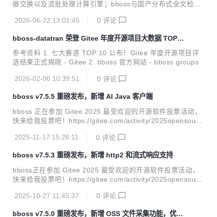
据交换以及流批处理计算引擎；bboss与国产分布式全文检索
产品Easysearch达成战略合作，bboss elasticsearch java客
2026-06-22 13:01:45
0
评论
户端全面兼容Easysearch全系列版本；带来诸多功能改进和b
ug修复。 v7.5.6新特性 多智能体协同框架，全面支持Reason
bboss-datatran 荣登 Gitee 年度开源项目大数据 TOP10
-Action模式；基于bboss有向循环图实现多智能体编排和自主
榜单
循环迭代，支持并行、串行、条件、路由、裁判、通用、循环l
参考资料 1. 七大赛道 TOP 10 公布！Gitee 年度开源项目评
oop等多种智能体节点，轻松按需编排一切可能的任务节点到
选结果正式揭晓 - Gitee 2. bboss 官方网站 - bboss groups
智能体工作流；支持智能体工作流定时调度执行，提供节假日
忽略执行或者指定...
2026-02-06 10:39:51
0
评论
bboss v7.5.5 重磅发布，新增 AI Java 客户端
bboss 正在参加 Gitee 2025 最受欢迎的开源软件投票活动，
快来给我投票吧！https://gitee.com/activity/2025opensourc
e?ident=ISATKM bboss v7.5.5 重磅发布，新增AI java客户
2025-11-17 15:26:11
0
评论
端，同时带来一系列功能完善和改进。bboss ai java客户端目
前支持以下功能（可通过下面的案例地址下载部署到本地体
bboss v7.5.3 重磅发布，新增 http2 和流式响应支持
验）： 文本对话 图像识别 图像生成 语音识别 语音生成 视频
生成 v7.5.5 功能改进 AI模型客户端服务改进：发送流结束事
bboss正在参加 Gitee 2025 最受欢迎的开源软件投票活动，
件到前端，可以在流结束事件中附带附加信息，例如：Rag附
快来给我投票吧！https://gitee.com/activity/2025opensourc
件材料链接等 AI模型客户端httprp...
e?ident=ISATKM bboss v7.5.3 重磅发布，新增http2和流式
2025-10-27 11:45:37
0
评论
响应支持，轻松实现各种大模型流式模式调用，同时带来一系
列功能完善和改进。 v7.5.3 功能改进 bboot改进：支持jetty1
bboss v7.5.0 重磅发布，新增 OSS 文件采集功能，优化
0 websocket功能 工作流改进：工作流触发器脚本接口增加lo