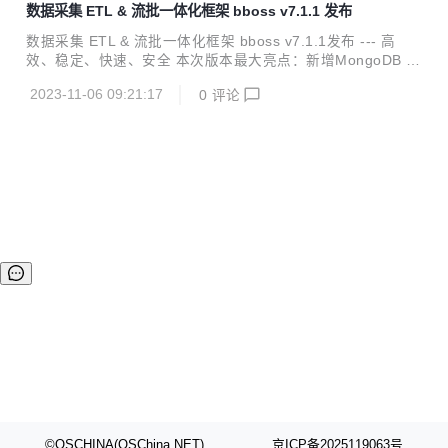
数据采集 ETL & 流批一体化框架 bboss v7.1.1 发布
成： Elasticsearch Highlevel Java Restclient ， 一个高性能
高兼容性的 Elasticsearch/Opensearch java 客户端框架 数
数据采集 ETL & 流批一体化框架 bboss v7.1.1发布 --- 高
据采集同步 ETL ，一个基于 java 语言实现数据采集作业的
效、稳定、快速、安全 本次版本最大亮点：新增MongoDB C
强...
DC输入插件，可以增量模式采集MongoDB 增、删、改数
2023-11-06 09:21:17
0
评论
据，也可每次作业重启从最新位置采集MongoDB 增、删、改
数据，同时带来了一系列实用的功能改进。 bboss 是一个基
于开源协议 Apache License 发布的开源项目，由开源团队 b
boss 运维，主要由以下三部分构成： Elasticsearch Highlev
el Java Restclient ， 一个高性能高兼容性的 Elasticsearch/
Opensearch java 客户...
©OSCHINA(OSChina.NET)
京ICP备2025119063号