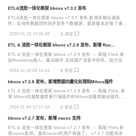
erberos认证对接华为云Elasticsearch。 v7.3.5 功能改进 Ela
ETL&流批一体化框架 bboss v7.3.2 发布
sticsearch客户端改进：Elasticsearch客户端健康检查机制、
服务节点发现机制、负载均衡容灾机制与Http-proxy微服务框
ETL&流批一体化框架 bboss v7.3.2 发布,新增多输出源插
架完全合并 Elasticsearch客户端改进：Elasticsearch客户端
件，支持将数据同时同步到多个数据源；最新版本还做了诸多
新增异地...
性能优化改造，带来更加极速的数据采集同步以及流计算性能
2025-01-22 10:01:49
0
评论
体验。 v7.3.2 功能改进 数据采集功能扩展：增加多输出插
件，支持将采集的数据同时同步到多个数据源 数据采集功能改
ETL & 流批一体化框架 bboss v7.2.9 发布，新增 Rocke
进：优化文件输出插件文件切割机制，优化输出记录数据buff
tmq 支持
er机制，提升数据文件生成性能 数据采集功能改进：作业任务
ETL & 流批一体化框架 bboss v7.2.9 发布 --- 简版 Flink,增
完成回调处理配置管理优化 数据采集功能改进：优化作业停止
加Rocketmq输入、输出插件,支持国产消息中间件，助力信创
逻辑 Kafka客户端组件改进：优化消费组件事务管理机制 Jso
创新；增加向量数据库Milvus输入插件，结合Milvus输出插
n组件改进：增加不关闭writer的json序列化方法，提供更加优
2024-11-28 09:15:24
0
评论
件，为向量数据库Milvus提供数据迁移和导入导出能力。 v7.
雅...
2.9 功能改进 新增Rocketmq输入插件：从Rocketmq接收数
bboss v7.2.8 发布，新增数据向量化处理和Milvus插件
据，支持同时设置多个topic主题，指定消息消费位置等参数；
可以使用各种输出插件输出经过加工处理后的消息数据。 新增
ETL & 流批一体化框架 bboss v7.2.8 发布 --- 简版 Flink, 新
Rocketmq输出插件：从各种数据来源采集数据，经过加工处
增 Milvus向量数据库客户端组件和Milvus向量库输出插件。 v
理后，通过Rocketmq输出插件将处理后的数据发送到Rocket
7.2.8 功能改进 数据交换功能扩展：增加向量数据库Milvus输
mq 增...
2024-11-04 12:57:18
0
评论
出插件，支持在数据处理时，调用向量模型服务，对数据进行
向量化处理，将向量化数据输出保存到向量库Milvus。 <p sty
bboss v7.2.7 发布，新增 nacos 支持
le="margin-left:0; margin-right:0">使用参考文档：<a href
="https://esdoc.bbossgroups.com/#/datatran-plugins?id=_
ETL & 流批一体化框架 bboss v7.2.7 发布 --- 简版 Flink,新
212-milvus%e5%90%91%e...
增nacos支持，喜欢nacos的用户有福了。 v7.2.7 功能改进 ht