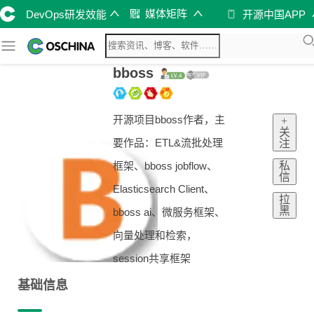
媒体矩阵
DevOps研发效能
开源中国APP
bboss
开源项目bboss作者，主
+
关
要作品：ETL&流批处理
注
私
框架、bboss jobflow、
信
Elasticsearch Client、
拉
黑
bboss ai、微服务框架、
向量处理和检索，
session共享框架
基础信息