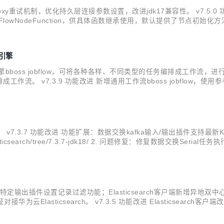
tpproxy重试机制，优化持久层连接参数设置，改进jdk17兼容性。 v7
FlowNodeFunction，供具体函数继承使用，默认提供了节点初始
增加自定义JobFlowCyclicBarrier，设置barrier超时时间
排引擎
编排引擎bboss jobflow，可将各种各样、不同类型的任务编排成工
.9 功能改进 新增通用工作流bboss jobflow，使用参考文档 https://
 引入amz s3协议，实现文件上传到多种oss数据库，譬如Minio 处理El
架。 v7.3.7 功能改进 功能扩展：数据交换kafka输入/输出插件支持最新Kafk
lasticsearch/tree/7.3.7-jdk18/ 2. 问题修复：修复数据交换Seri
定输出插件设置记录过滤功能；Elasticsearch客户端新增异地双中心异地灾
华为云Elasticsearch。 v7.3.5 功能改进 Elasticsearch
rch客户端改进：Elasticsearch客户端新增异地...