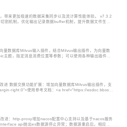
造，带来更加极速的数据采集同步以及流计算性能体验。 v7.3.2
割机制，优化输出记录数据buffer机制，提升数据文件生成
事务管理机制 Json组件改进：增加不关闭writer的json
；增加向量数据库Milvus输入插件，结合Milvus输出插件，为向量数
多个topic主题，指定消息消费位置等参数；可以使用各种输出插件输
数据发送到Rocketmq 增...
.2.8 功能改进 数据交换功能扩展：增加向量数据库Milvus输出插件，支
t:0">使用参考文档：<a href="https://esdoc.bboss
务框架改进：http-proxy增加nacos配置中心支持以及基于nacos服务
nterface api抛出es数据源停止异常；数据源重启后，相应的C