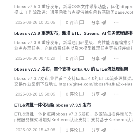
bboss v7.5.0 重磅发布，新增OSS文件采集功能，优化ht
模式 工作流改进：通用函数节点提供抽象函数基础类BaseJob
取参数方法可以指定默认值 工作流改进：完善并行分支barrier机制：
2025-08-26 10:31:05
0
评论
分享
bboss v7.3.9 重磅发布，新增 ETL、Stream、AI 任务流程编
bboss v7.3.9 重磅发布，新增通用轻量级、高性能流程
业务办理任务、充值缴费任务以及大模型推理任务等按顺序编排成工作流。 v7.3
交换模块增加作业流程任务编排功能 基础框架jdk 17+版本兼容性改进
2025-06-30 08:40:29
0
评论
分享
bboss v7.3.7 发布，首个支持 kafka 4.0 的 ETL&流处理框架
bboss v7.3.7发布,业界首个支持kafka 4.0的ETL&流处理框
交换作业案例下载地址 https://gitee.com/bboss/kafka2x-e
集成指南 https://esdoc.bbossgroups.com/#/db-e...
2025-03-20 15:58:05
0
评论
分享
ETL&流批一体化框架 bboss v7.3.5 发布
ETL&流批一体化框架bboss v7.3.5发布，多源输出插件增加为特
p微服务框架增加对Kerberos认证支持；支持基于Kerberos认证对接
负载均衡容灾机制与Http-proxy微服务框架完全合并 Elasticsea
2025-02-20 15:43:08
1
评论
分享