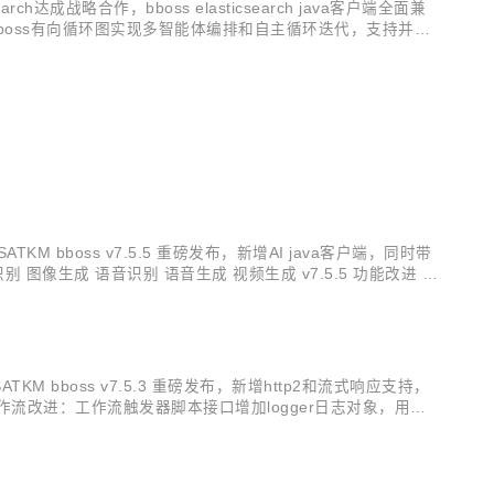
成战略合作，bboss elasticsearch java客户端全面兼
；基于bboss有向循环图实现多智能体编排和自主循环迭代，支持并
作流定时调度执行，提供节假日忽略执行或者指定...
t=ISATKM bboss v7.5.5 重磅发布，新增AI java客户端，同时带
像生成 语音识别 语音生成 视频生成 v7.5.5 功能改进 AI
.
t=ISATKM bboss v7.5.3 重磅发布，新增http2和流式响应支持，
能 工作流改进：工作流触发器脚本接口增加logger日志对象，用于