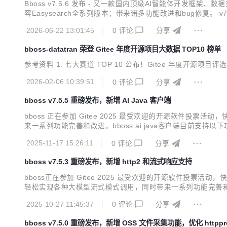
Bboss v7.5.6 发布 - 又一款国内顶级AI智能体开发框架、数
容Easysearch全系列版本；带来诸多功能改进和bug修复。 
行、串行、条件、路由、裁判、通用、循环loop等多种智能
2026-06-22 13:01:45
0
评论
分享
bboss-datatran 荣登 Gitee 年度开源项目大数据 TOP10 榜单
参考资料 1. 七大赛道 TOP 10 公布！Gitee 年度开源项目评选结果正式
2026-02-06 10:39:51
0
评论
分享
bboss v7.5.5 重磅发布，新增 AI Java 客户端
bboss 正在参加 Gitee 2025 最受欢迎的开源软件投票活动，快来给我投票
来一系列功能完善和改进。bboss ai java客户端目前支持以
模型客户端服务改进：发送流结束事件到前端，可以在流结束事件中附
2025-11-17 15:26:11
0
评论
分享
bboss v7.5.3 重磅发布，新增 http2 和流式响应支持
bboss正在参加 Gitee 2025 最受欢迎的开源软件投票活动，快来给我投票吧
轻松实现各种大模型流式模式调用，同时带来一系列功能完善和改进。 v7
在脚本中记录日志 优化数据库管理工具 mysqlbinlog同步改进：自定
2025-10-27 11:45:37
0
评论
分享
bboss v7.5.0 重磅发布，新增 OSS 文件采集功能，优化 httpp