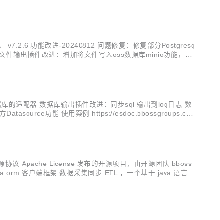
7.2.6 功能改进-20240812 问题修复：修复部分Postgresq
患 文件输出插件改进：增加将文件写入oss数据库minio功能，使
化持久层查询元...
ne数据库的适配器 数据库输出插件改进：同步sql 输出到log日志 数
e功能 使用案例 https://esdoc.bbossgroups.co
议 Apache License 发布的开源项目，由开源团队 bboss
ch java orm 客户端框架 数据采集同步 ETL ，一个基于 java 语言实