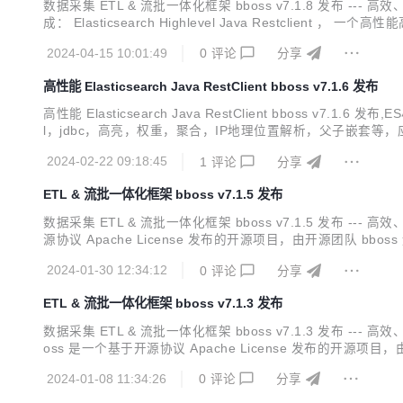
数据采集 ETL & 流批一体化框架 bboss v7.1.8 发布 --
成： Elasticsearch Highlevel Java Restclient 
工具，提供丰富的输入插件和输出插件，可以基于插件规范轻松扩
2024-04-15 10:01:49
0
评论
分享
高性能 Elasticsearch Java RestClient bboss v7.1.6 发布
高性能 Elasticsearch Java RestClient bbos
l，jdbc，高亮，权重，聚合，IP地理位置解析，父子嵌套等，应有尽有。 
mapping rest client. A dsl and sql rest client. Support Elasti.
2024-02-22 09:18:45
1
评论
分享
ETL & 流批一体化框架 bboss v7.1.5 发布
数据采集 ETL & 流批一体化框架 bboss v7.1.5 发布 
源协议 Apache License 发布的开源项目，由开源团队 bboss 运维，主
a 客户端框架 数据采集同步 ETL ，一个基于 java 语言实现数
2024-01-30 12:34:12
0
评论
分享
ETL & 流批一体化框架 bboss v7.1.3 发布
数据采集 ETL & 流批一体化框架 bboss v7.1.3 发布 -
oss 是一个基于开源协议 Apache License 发布的开源项目，由开源团
h/Opensearch java 客户端框架 数据采集同步 ETL ，一个
2024-01-08 11:34:26
0
评论
分享