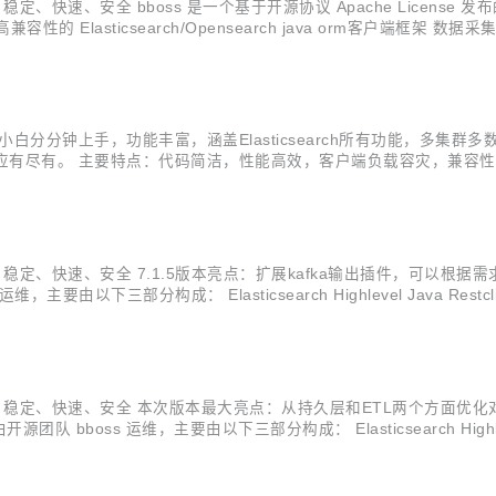
- 高效、稳定、快速、安全 bboss 是一个基于开源协议 Apache Lice
， 一个高性能高兼容性的 Elasticsearch/Opensearch java orm客户
展新的输入插件和输出插件 流批一体化计算框架...
s v7.1.6 发布,ES小白分分钟上手，功能丰富，涵盖Elasticsearch所
主要特点：代码简洁，性能高效，客户端负载容灾，兼容性好，易于集成 A highlev
..
--- 高效、稳定、快速、安全 7.1.5版本亮点：扩展kafka输出插件，可以根
要由以下三部分构成： Elasticsearch Highlevel Java Restclie
据采集作业的强大 ETL 工具，提供...
-- 高效、稳定、快速、安全 本次版本最大亮点：从持久层和ETL两个方面优化对Cl
队 bboss 运维，主要由以下三部分构成： Elasticsearch Highlevel 
基于 java 语言实现数据采集作业的强...