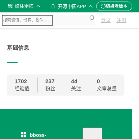
媒体矩阵
开源中国APP
切换老版本
登录
注册
基础信息
1702
237
44
0
经验值
粉丝
关注
文章总量
bboss-