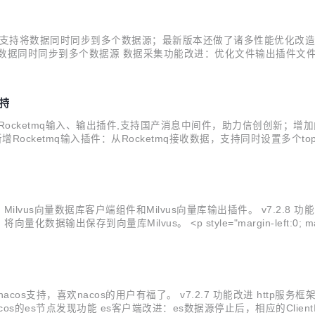
输出源插件，支持将数据同时同步到多个数据源；最新版本还做了诸多性能优化改
据同时同步到多个数据源 数据采集功能改进：优化文件输出插件文件切
采集功能改进：优化作业停止逻辑 Kafka客户端组件改进：优化消费组件
支持
 Flink,增加Rocketmq输入、输出插件,支持国产消息中间件，助力信创创新
进 新增Rocketmq输入插件：从Rocketmq接收数据，支持同时设置
种数据来源采集数据，经过加工处理后，通过Rocketmq输出插件将处理后的
link, 新增 Milvus向量数据库客户端组件和Milvus向量库输出插件。 v7
量库Milvus。 <p style="margin-left:0; margin-righ
1%e...
nk,新增nacos支持，喜欢nacos的用户有福了。 v7.2.7 功能改进 http服
s的es节点发现功能 es客户端改进：es数据源停止后，相应的ClientI