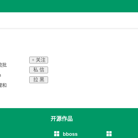
+ 关注
流批
私 信
h
拉 黑
处理和
开源作品
bboss