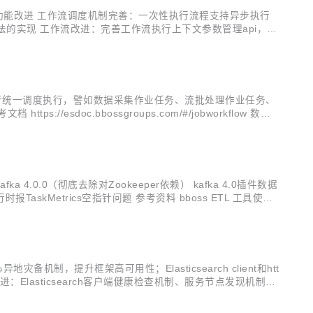
.5.0 功能改进 工作流调度机制完善：一次性执行流程支持异步执行
化方法的实现 工作流改进：完善工作流执行上下文参数管理api，获
，避免出现一直阻塞等待的可能性 文件采集插件...
作流，进行统一调度执行，譬如数据采集作业任务、流批处理作业任务、
esdoc.bbossgroups.com/#/jobworkflow 数据
astics...
a 4.0.0（彻底去除对Zookeeper依赖） kafka 4.0插件数据
al任务执行时报TaskMetrics空指针问题 参考资料 bboss ETL 工具使用
备机制，提升框架高可用性；Elasticsearch client和htt
客户端改进：Elasticsearch客户端健康检查机制、服务节点发现机制、