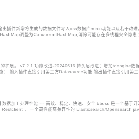
tormInitAndBoot1 基础框架改进：属性配置管...
nk。文件输出插件新增将生成的数据文件写入oss数据库minio功能以及若干改进。 v
hMap调整为ConcurrentHashMap,消除可能存在多线程安全隐
库minio 问题修复：修复大数据量excel文件采集失败问题 持久层改进：优
模块的扩展。 v7.2.1 功能改进-20240616 持久层改进：增加tdengi
插件直接引用第三方Datasource功能 输出插件直接引用第三方Datasourc
://esdoc.bbossgroups.com/...
幅提升数据加工处理性能 --- 高效、稳定、快速、安全 bboss 是一个基于开源协
a Restclient ， 一个高性能高兼容性的 Elasticsearch/Opensear
插件，可以基于插件规范轻松扩展新的输入插件和...