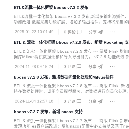
ETL&流批一体化框架 bboss v7.3.2 发布
ETL&流批一体化框架 bboss v7.3.2 发布,新增多
功能改进 数据采集功能扩展：增加多输出插件，支持将采集的数
性能 数据采集功能改进：作业任务完成回调处理配置管理优化 数据
2025-01-22 10:01:49
0
评论
分享
序列化方法，提供更加优雅...
ETL & 流批一体化框架 bboss v7.2.9 发布，新增 Rocketmq 
ETL & 流批一体化框架 bboss v7.2.9 发布 --- 简版
据库Milvus提供数据迁移和导入导出能力。 v7.2.9 功能改
出经过加工处理后的消息数据。 新增Rocketmq输出插件：从各
2024-11-28 09:15:24
0
评论
分享
bboss v7.2.8 发布，新增数据向量化处理和Milvus插件
ETL & 流批一体化框架 bboss v7.2.8 发布 --- 简版 F
持在数据处理时，调用向量模型服务，对数据进行向量化处理，将向量化数据输出保存到向
groups.com/#/datatran-plugins?id=_212-milvus%e5%90%9
2024-11-04 12:57:18
0
评论
分享
bboss v7.2.7 发布，新增 nacos 支持
ETL & 流批一体化框架 bboss v7.2.7 发布 --- 简版 Fli
发现功能 es客户端改进：增加nacos配置中心支持以及基于naco