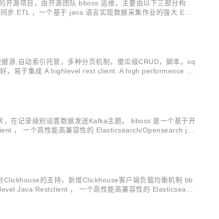
nse 发布的开源项目，由开源团队 bboss 运维，主要由以下三部分构
端框架 数据采集同步 ETL ，一个基于 java 语言实现数据采集作业的强大 ETL
有功能，多集群多数据源,自动索引托管，多种分页机制，傻瓜级CRUD，脚本，sq
el rest client. A high performence o/r
据需求，在记录级别设置数据发送Kafka主题。 bboss 是一个基于开
nt ， 一个高性能高兼容性的 Elasticsearch/Opensearch jav
ickhouse的支持，新增Clickhouse客户端负载均衡机制 bb
Java Restclient ， 一个高性能高兼容性的 Elasticsearc