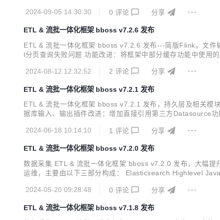
lientInterface api即可恢复正常调用，提供相应的测试用例Cus
2024-09-05 14:30:30
0
评论
分享
ETL & 流批一体化框架 bboss v7.2.6 发布
ETL & 流批一体化框架 bboss v7.2.6 发布---简版Fli
l分页查询失败问题 功能改进：将框架中部分缓存功能中使用的Has
用案例：抽取Elasticsearch数据生成文件，并写入oss数据
2024-08-12 12:32:52
2
评论
分享
ETL & 流批一体化框架 bboss v7.2.1 发布
ETL & 流批一体化框架 bboss v7.2.1 发布，持久层及相关
据库输入、输出插件改进：增加直接引用第三方Datasource功能： 输入
m/#/bboss-datasyn-demo 数据采集&流批一体化处理使用指南 https
2024-06-18 10:14:10
1
评论
分享
ETL & 流批一体化框架 bboss v7.2.0 发布
数据采集 ETL & 流批一体化框架 bboss v7.2.0 发布，大
运维，主要由以下三部分构成： Elasticsearch Highlevel Jav
现数据采集作业的强大 ETL 工具，提供丰富的输入插件和输出
2024-05-20 09:28:48
0
评论
分享
ETL & 流批一体化框架 bboss v7.1.8 发布